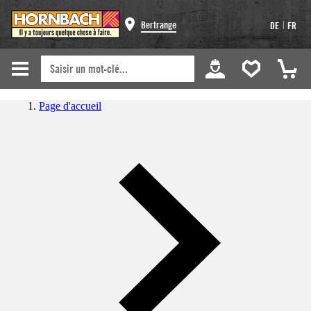
|
Bertrange
DE
FR
Page d'accueil