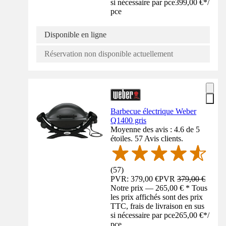
si nécessaire par pce
399,00 €
*
/
pce
Disponible en ligne
Réservation non disponible actuellement
Barbecue électrique Weber
Q1400 gris
Moyenne des avis : 4.6 de 5
étoiles. 57 Avis clients.
(
57
)
PVR: 379,00 €
PVR
379,00 €
Notre prix — 265,00 € * Tous
les prix affichés sont des prix
TTC, frais de livraison en sus
si nécessaire par pce
265,00 €
*
/
pce