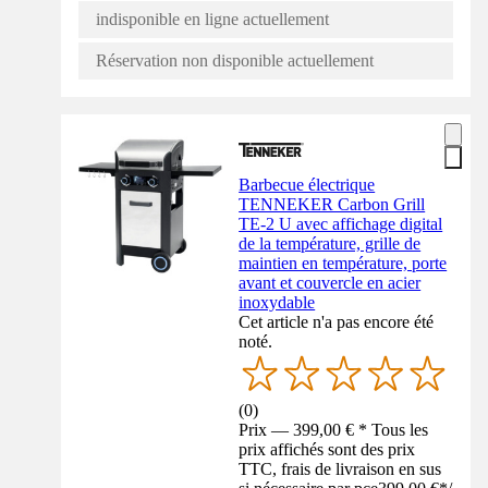
indisponible en ligne actuellement
Réservation non disponible actuellement
Barbecue électrique
TENNEKER Carbon Grill
TE-2 U avec affichage digital
de la température, grille de
maintien en température, porte
avant et couvercle en acier
inoxydable
Cet article n'a pas encore été
noté.
(
0
)
Prix — 399,00 € * Tous les
prix affichés sont des prix
TTC, frais de livraison en sus