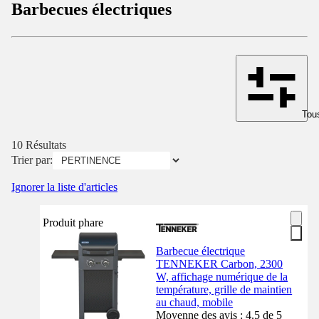
Barbecues électriques
Tous
10 Résultats
Trier par:
Ignorer la liste d'articles
Produit phare
Barbecue électrique
TENNEKER Carbon, 2300
W, affichage numérique de la
température, grille de maintien
au chaud, mobile
Moyenne des avis : 4.5 de 5