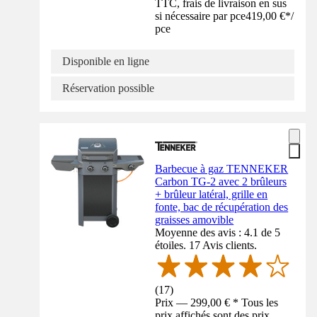
TTC, frais de livraison en sus
si nécessaire par pce
419,00 €
*
/
pce
Disponible en ligne
Réservation possible
Barbecue à gaz TENNEKER
Carbon TG-2 avec 2 brûleurs
+ brûleur latéral, grille en
fonte, bac de récupération des
graisses amovible
Moyenne des avis : 4.1 de 5
étoiles. 17 Avis clients.
(
17
)
Prix — 299,00 € * Tous les
prix affichés sont des prix