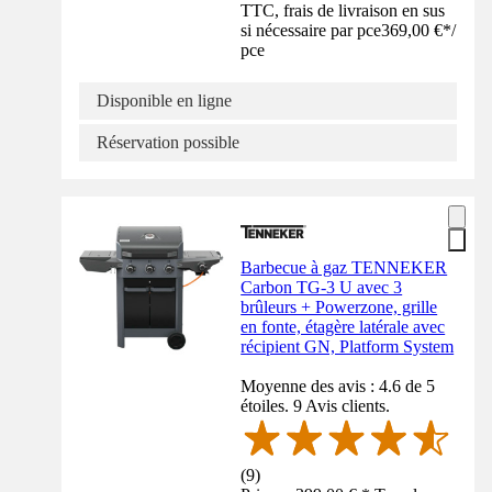
TTC, frais de livraison en sus
si nécessaire par pce
369,00 €
*
/
pce
Disponible en ligne
Réservation possible
Barbecue à gaz TENNEKER
Carbon TG-3 U avec 3
brûleurs + Powerzone, grille
en fonte, étagère latérale avec
récipient GN, Platform System
Moyenne des avis : 4.6 de 5
étoiles. 9 Avis clients.
(
9
)