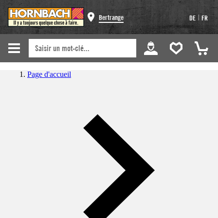
|
Bertrange
DE
FR
Page d'accueil