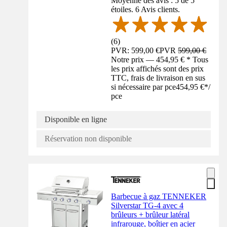
Moyenne des avis : 5 de 5
étoiles. 6 Avis clients.
(
6
)
PVR: 599,00 €
PVR
599,00 €
Notre prix — 454,95 € * Tous
les prix affichés sont des prix
TTC, frais de livraison en sus
si nécessaire par pce
454,95 €
*
/
pce
Disponible en ligne
Réservation non disponible
Barbecue à gaz TENNEKER
Silverstar TG-4 avec 4
brûleurs + brûleur latéral
infrarouge, boîtier en acier