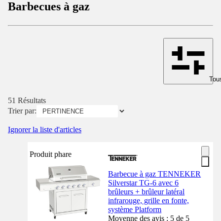
Barbecues à gaz
Tous
51 Résultats
Trier par:
Ignorer la liste d'articles
Produit phare
Barbecue à gaz TENNEKER
Silverstar TG-6 avec 6
brûleurs + brûleur latéral
infrarouge, grille en fonte,
système Platform
Moyenne des avis : 5 de 5