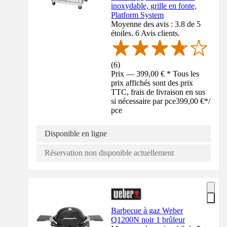
inoxydable, grille en fonte,
Platform System
Moyenne des avis : 3.8 de 5
étoiles. 6 Avis clients.
(
6
)
Prix — 399,00 € * Tous les
prix affichés sont des prix
TTC, frais de livraison en sus
si nécessaire par pce
399,00 €
*
/
pce
Disponible en ligne
Réservation non disponible actuellement
Barbecue à gaz Weber
Q1200N noir 1 brûleur