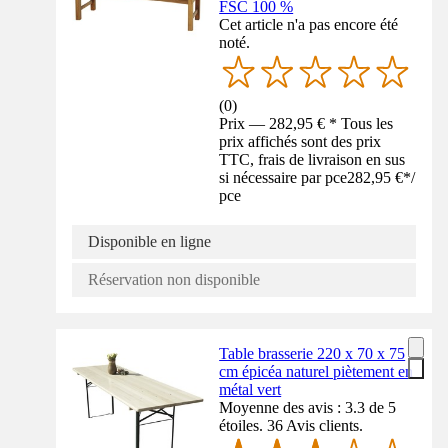
FSC 100 %
Cet article n'a pas encore été
noté.
(
0
)
Prix — 282,95 € * Tous les
prix affichés sont des prix
TTC, frais de livraison en sus
si nécessaire par pce
282,95 €
*
/
pce
Disponible en ligne
Réservation non disponible
Table brasserie 220 x 70 x 75
cm épicéa naturel piètement en
métal vert
Moyenne des avis : 3.3 de 5
étoiles. 36 Avis clients.