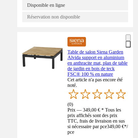
Disponible en ligne
Réservation non disponible
Table de salon Siena Garden
Alvida support en aluminium
en anthracite mat, plan de table
de jardin en bois de teck
FSC® 100 % en nature
Cet article n'a pas encore été
noté.
(
0
)
Prix — 349,00 € * Tous les
prix affichés sont des prix
TTC, frais de livraison en sus
si nécessaire par pce
349,00 €
*
/
pce