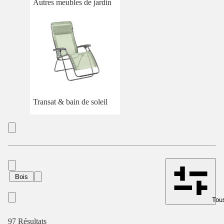
Autres meubles de jardin
Transat & bain de soleil
Bois
Tous
97 Résultats