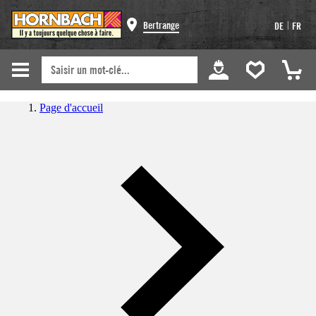
|
Bertrange
DE
FR
Page d'accueil