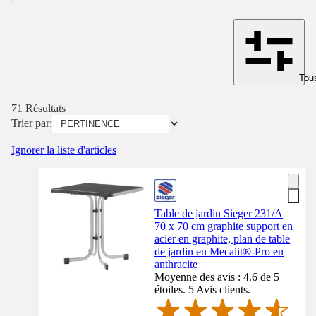
Tous
71 Résultats
Trier par:
Ignorer la liste d'articles
Table de jardin Sieger 231/A
70 x 70 cm graphite support en
acier en graphite, plan de table
de jardin en Mecalit®-Pro en
anthracite
Moyenne des avis : 4.6 de 5
étoiles. 5 Avis clients.