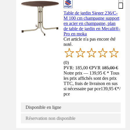
Table de jardin Sieger 236/C-
M 100 cm champagne support
en acier en champagne, plan
de table de jardin en Mecalit®-
Pro en moka
Cet article n'a pas encore été
noté.
(
0
)
PVR: 185,00 €
PVR
185,00 €
Notre prix — 139,95 € * Tous
les prix affichés sont des prix
TTC, frais de livraison en sus
si nécessaire par pce
139,95 €
*
/
pce
Disponible en ligne
Réservation non disponible