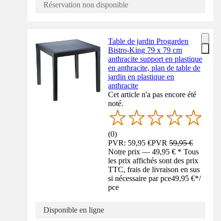
Réservation non disponible
Table de jardin Progarden
Bistro-King 79 x 79 cm
anthracite support en plastique
en anthracite, plan de table de
jardin en plastique en
anthracite
Cet article n'a pas encore été
noté.
(
0
)
PVR: 59,95 €
PVR
59,95 €
Notre prix — 49,95 € * Tous
les prix affichés sont des prix
TTC, frais de livraison en sus
si nécessaire par pce
49,95 €
*
/
pce
Disponible en ligne