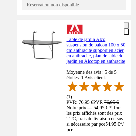
Réservation non disponible
Table de jardin Alco
suspension de balcon 100 x 50
cm anthracite support en acier
en anthracite, plan de table de
jardin en Alcotop en anthracite
Moyenne des avis : 5 de 5
étoiles. 1 Avis client.
(
1
)
PVR: 76,95 €
PVR
76,95 €
Notre prix — 54,95 € * Tous
les prix affichés sont des prix
TTC, frais de livraison en sus
si nécessaire par pce
54,95 €
*
/
pce