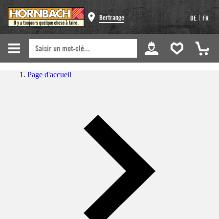
|
Bertrange
DE
FR
Page d'accueil