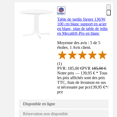
Table de jardin Sieger 136/W
100 cm blanc support en acier
en blanc, plan de table de jrdin
en Mecalit®-Pro en blanc
Moyenne des avis : 5 de 5
étoiles. 1 Avis client.
(
1
)
PVR: 185,00 €
PVR
185,00 €
Notre prix — 139,95 € * Tous
les prix affichés sont des prix
TTC, frais de livraison en sus
si nécessaire par pce
139,95 €
*
/
pce
Disponible en ligne
Réservation non disponible