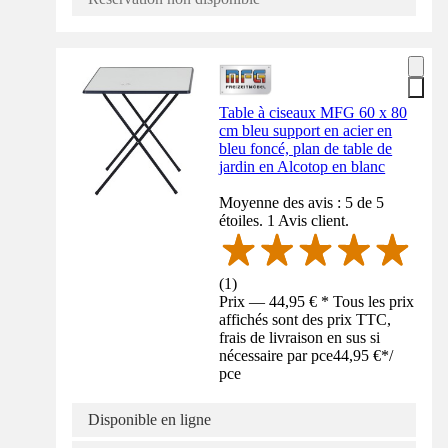
Table à ciseaux MFG 60 x 80
cm bleu support en acier en
bleu foncé, plan de table de
jardin en Alcotop en blanc
Moyenne des avis : 5 de 5
étoiles. 1 Avis client.
(
1
)
Prix — 44,95 € * Tous les prix
affichés sont des prix TTC,
frais de livraison en sus si
nécessaire par pce
44,95 €
*
/
pce
Disponible en ligne