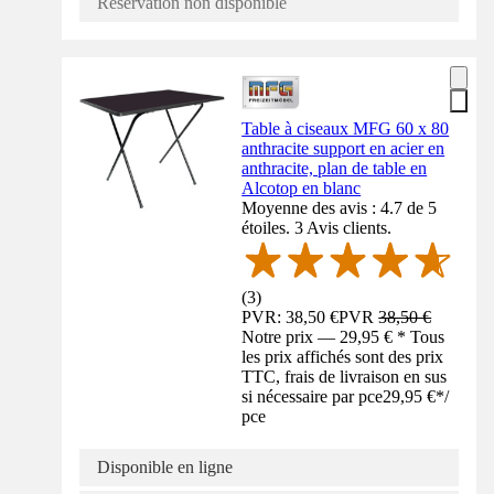
Réservation non disponible
Table à ciseaux MFG 60 x 80
anthracite support en acier en
anthracite, plan de table en
Alcotop en blanc
Moyenne des avis : 4.7 de 5
étoiles. 3 Avis clients.
(
3
)
PVR: 38,50 €
PVR
38,50 €
Notre prix — 29,95 € * Tous
les prix affichés sont des prix
TTC, frais de livraison en sus
si nécessaire par pce
29,95 €
*
/
pce
Disponible en ligne