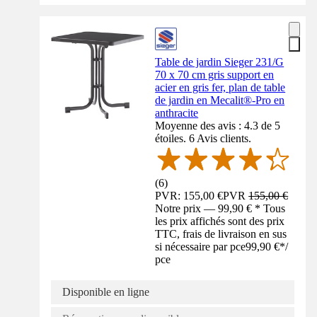
Table de jardin Sieger 231/G
70 x 70 cm gris support en
acier en gris fer, plan de table
de jardin en Mecalit®-Pro en
anthracite
Moyenne des avis : 4.3 de 5
étoiles. 6 Avis clients.
(
6
)
PVR: 155,00 €
PVR
155,00 €
Notre prix — 99,90 € * Tous
les prix affichés sont des prix
TTC, frais de livraison en sus
si nécessaire par pce
99,90 €
*
/
pce
Disponible en ligne