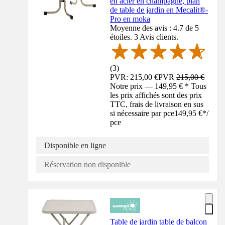
en acier en champagne, plan
de table de jardin en Mecalit®-
Pro en moka
Moyenne des avis : 4.7 de 5
étoiles. 3 Avis clients.
(
3
)
PVR: 215,00 €
PVR
215,00 €
Notre prix — 149,95 € * Tous
les prix affichés sont des prix
TTC, frais de livraison en sus
si nécessaire par pce
149,95 €
*
/
pce
Disponible en ligne
Réservation non disponible
Table de jardin table de balcon