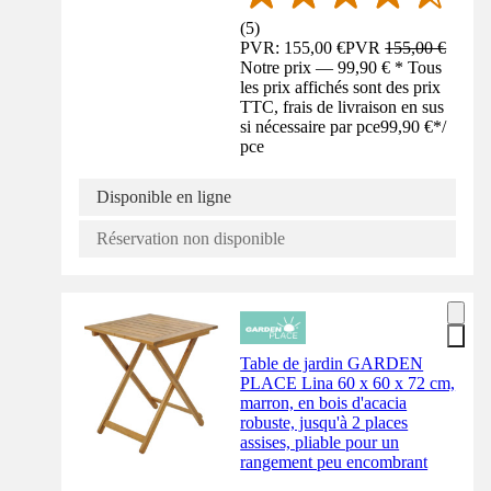
(
5
)
PVR: 155,00 €
PVR
155,00 €
Notre prix — 99,90 € * Tous
les prix affichés sont des prix
TTC, frais de livraison en sus
si nécessaire par pce
99,90 €
*
/
pce
Disponible en ligne
Réservation non disponible
Table de jardin GARDEN
PLACE Lina 60 x 60 x 72 cm,
marron, en bois d'acacia
robuste, jusqu'à 2 places
assises, pliable pour un
rangement peu encombrant