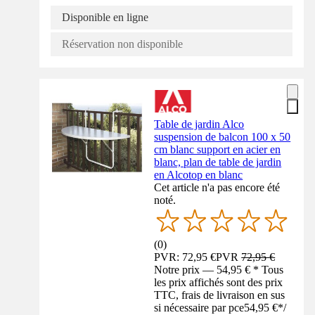
Disponible en ligne
Réservation non disponible
Table de jardin Alco
suspension de balcon 100 x 50
cm blanc support en acier en
blanc, plan de table de jardin
en Alcotop en blanc
Cet article n'a pas encore été
noté.
(
0
)
PVR: 72,95 €
PVR
72,95 €
Notre prix — 54,95 € * Tous
les prix affichés sont des prix
TTC, frais de livraison en sus
si nécessaire par pce
54,95 €
*
/