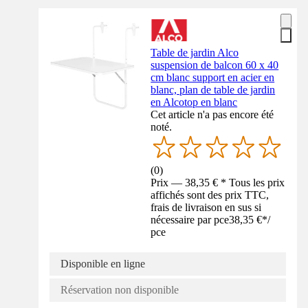
Table de jardin Alco
suspension de balcon 60 x 40
cm blanc support en acier en
blanc, plan de table de jardin
en Alcotop en blanc
Cet article n'a pas encore été
noté.
(
0
)
Prix — 38,35 € * Tous les prix
affichés sont des prix TTC,
frais de livraison en sus si
nécessaire par pce
38,35 €
*
/
pce
Disponible en ligne
Réservation non disponible