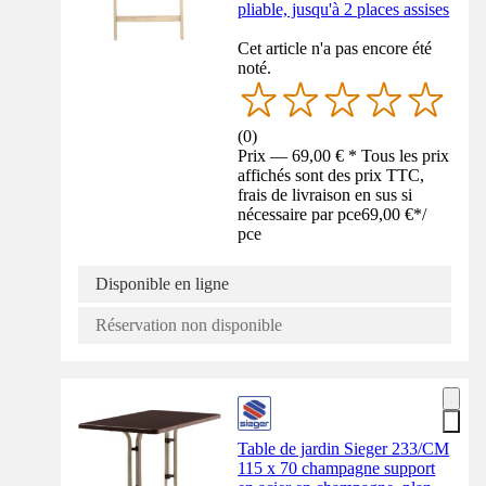
pliable, jusqu'à 2 places assises
Cet article n'a pas encore été
noté.
(
0
)
Prix — 69,00 € * Tous les prix
affichés sont des prix TTC,
frais de livraison en sus si
nécessaire par pce
69,00 €
*
/
pce
Disponible en ligne
Réservation non disponible
Table de jardin Sieger 233/CM
115 x 70 champagne support