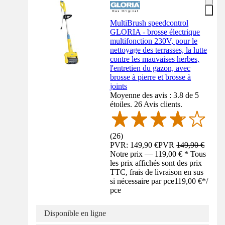
MultiBrush speedcontrol
GLORIA - brosse électrique
multifonction 230V, pour le
nettoyage des terrasses, la lutte
contre les mauvaises herbes,
l'entretien du gazon, avec
brosse à pierre et brosse à
joints
Moyenne des avis : 3.8 de 5
étoiles. 26 Avis clients.
(
26
)
PVR: 149,90 €
PVR
149,90 €
Notre prix — 119,00 € * Tous
les prix affichés sont des prix
TTC, frais de livraison en sus
si nécessaire par pce
119,00 €
*
/
pce
Disponible en ligne