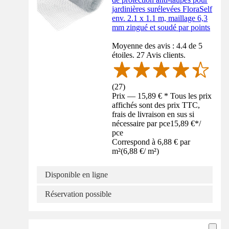
jardinières surélevées FloraSelf
env. 2.1 x 1.1 m, maillage 6,3
mm zingué et soudé par points
Moyenne des avis : 4.4 de 5
étoiles. 27 Avis clients.
(
27
)
Prix — 15,89 € * Tous les prix
affichés sont des prix TTC,
frais de livraison en sus si
nécessaire par pce
15,89 €
*
/
pce
Correspond à 6,88 € par
m²
(
6,88 €
/
m²
)
Disponible en ligne
Réservation possible