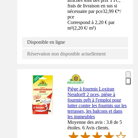
affichés sont des prix TTC,
frais de livraison en sus si
nécessaire par pce
32,99 €
*
/
pce
Correspond à 2,20 € par
m²
(
2,20 €
/
m²
)
Disponible en ligne
Réservation non disponible actuellement
Piège à fourmis Loxiran
Neudorff 2 pces, piège à
fourmis prêt à l'emploi pour
lutter contre les fourmis sur les
terrasses, les balcons et dans
les immeubles
Moyenne des avis : 3.8 de 5
étoiles. 6 Avis clients.