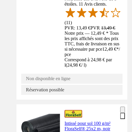
étoiles. 11 Avis clients.
(
11
)
PVR: 13,49 €
PVR
13,49 €
Notre prix — 12,49 € * Tous
les prix affichés sont des prix
TTC, frais de livraison en sus
si nécessaire par pce
12,49 €
*
/
pce
Correspond à 24,98 € par
l
(
24,98 €
/
l
)
Non disponible en ligne
Réservation possible
Intissé pour sol 100 g/m²
FloraSelf® 25x2 m, noir