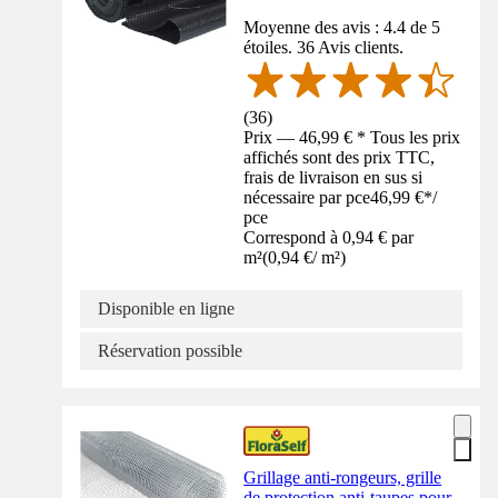
Moyenne des avis : 4.4 de 5
étoiles. 36 Avis clients.
(
36
)
Prix — 46,99 € * Tous les prix
affichés sont des prix TTC,
frais de livraison en sus si
nécessaire par pce
46,99 €
*
/
pce
Correspond à 0,94 € par
m²
(
0,94 €
/
m²
)
Disponible en ligne
Réservation possible
Grillage anti-rongeurs, grille
de protection anti-taupes pour