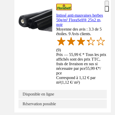
Intissé anti-mauvaises herbes
50g/m² FloraSelf® 25x2 m,
noir
Moyenne des avis : 3.3 de 5
étoiles. 9 Avis clients.
(
9
)
Prix — 55,99 € * Tous les prix
affichés sont des prix TTC,
frais de livraison en sus si
nécessaire par pce
55,99 €
*
/
pce
Correspond à 1,12 € par
m²
(
1,12 €
/
m²
)
Disponible en ligne
Réservation possible