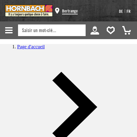
|
Bertrange
DE
FR
Page d'accueil