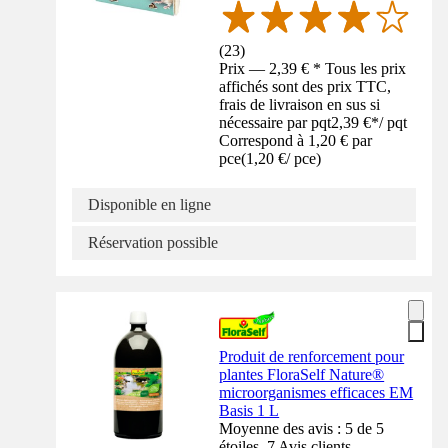
(
23
)
Prix — 2,39 € * Tous les prix
affichés sont des prix TTC,
frais de livraison en sus si
nécessaire par pqt
2,39 €
*
/
pqt
Correspond à 1,20 € par
pce
(
1,20 €
/
pce
)
Disponible en ligne
Réservation possible
Produit de renforcement pour
plantes FloraSelf Nature®
microorganismes efficaces EM
Basis 1 L
Moyenne des avis : 5 de 5
étoiles. 7 Avis clients.