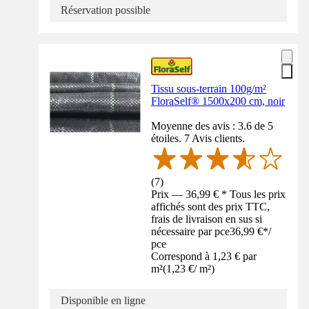
Réservation possible
Tissu sous-terrain 100g/m²
FloraSelf® 1500x200 cm, noir
Moyenne des avis : 3.6 de 5
étoiles. 7 Avis clients.
(
7
)
Prix — 36,99 € * Tous les prix
affichés sont des prix TTC,
frais de livraison en sus si
nécessaire par pce
36,99 €
*
/
pce
Correspond à 1,23 € par
m²
(
1,23 €
/
m²
)
Disponible en ligne