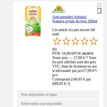
Anti-parasites Substral
Naturen pyrale du buis 200ml
Cet article n'a pas encore été
noté.
(
0
)
PVR: 16,99 €
PVR
16,99 €
Notre prix — 17,99 € * Tous
les prix affichés sont des prix
TTC, frais de livraison en sus
si nécessaire par pce
17,99 €
*
/
pce
Correspond à 89,95 € par
l
(
89,95 €
/
l
)
Non disponible en ligne
Réservation non disponible