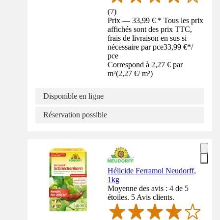
(
7
)
Prix — 33,99 € * Tous les prix
affichés sont des prix TTC,
frais de livraison en sus si
nécessaire par pce
33,99 €
*
/
pce
Correspond à 2,27 € par
m²
(
2,27 €
/
m²
)
Disponible en ligne
Réservation possible
Hélicide Ferramol Neudorff,
1kg
Moyenne des avis : 4 de 5
étoiles. 5 Avis clients.