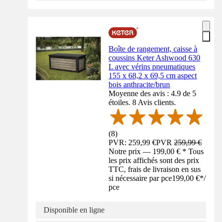
Boîte de rangement, caisse à
coussins Keter Ashwood 630
L avec vérins pneumatiques
155 x 68,2 x 69,5 cm aspect
bois anthracite/brun
Moyenne des avis : 4.9 de 5
étoiles. 8 Avis clients.
(
8
)
PVR: 259,99 €
PVR
259,99 €
Notre prix — 199,00 € * Tous
les prix affichés sont des prix
TTC, frais de livraison en sus
si nécessaire par pce
199,00 €
*
/
pce
Disponible en ligne