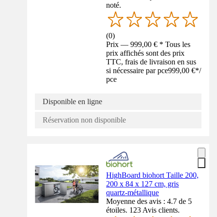
noté.
(
0
)
Prix — 999,00 € * Tous les
prix affichés sont des prix
TTC, frais de livraison en sus
si nécessaire par pce
999,00 €
*
/
pce
Disponible en ligne
Réservation non disponible
HighBoard biohort Taille 200,
200 x 84 x 127 cm, gris
quartz-métallique
Moyenne des avis : 4.7 de 5
étoiles. 123 Avis clients.