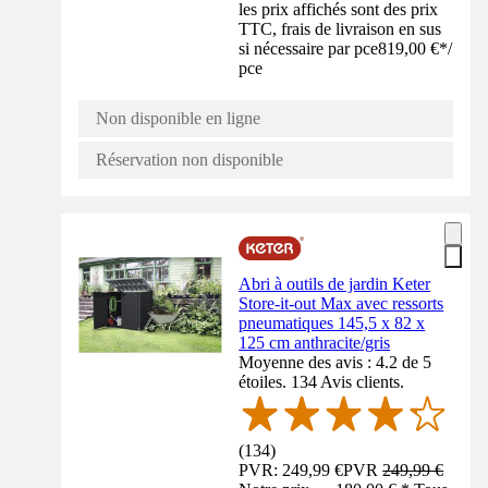
les prix affichés sont des prix
TTC, frais de livraison en sus
si nécessaire par pce
819,00 €
*
/
pce
Non disponible en ligne
Réservation non disponible
Abri à outils de jardin Keter
Store-it-out Max avec ressorts
pneumatiques 145,5 x 82 x
125 cm anthracite/gris
Moyenne des avis : 4.2 de 5
étoiles. 134 Avis clients.
(
134
)
PVR: 249,99 €
PVR
249,99 €