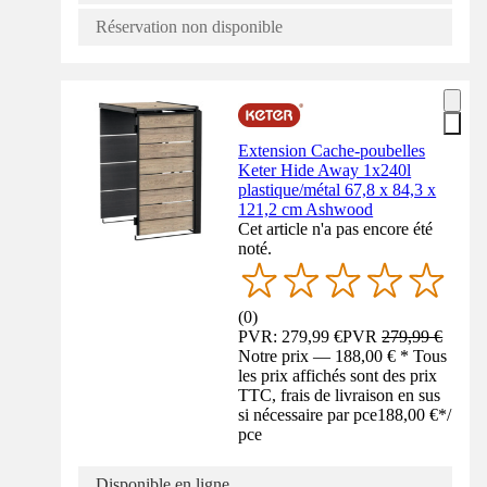
Réservation non disponible
Extension Cache-poubelles
Keter Hide Away 1x240l
plastique/métal 67,8 x 84,3 x
121,2 cm Ashwood
Cet article n'a pas encore été
noté.
(
0
)
PVR: 279,99 €
PVR
279,99 €
Notre prix — 188,00 € * Tous
les prix affichés sont des prix
TTC, frais de livraison en sus
si nécessaire par pce
188,00 €
*
/
pce
Disponible en ligne