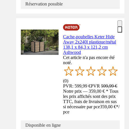
Réservation possible
Cache-poubelles Keter Hide
Away 2x240l plastique/métal
138,1 x 84,3 x 121,2 cm
Ashwood
Cet article n'a pas encore été
noté.
(
0
)
PVR: 599,99 €
PVR
599,99 €
Notre prix — 359,00 € * Tous
les prix affichés sont des prix
TTC, frais de livraison en sus
si nécessaire par pce
359,00 €
*
/
pce
Disponible en ligne