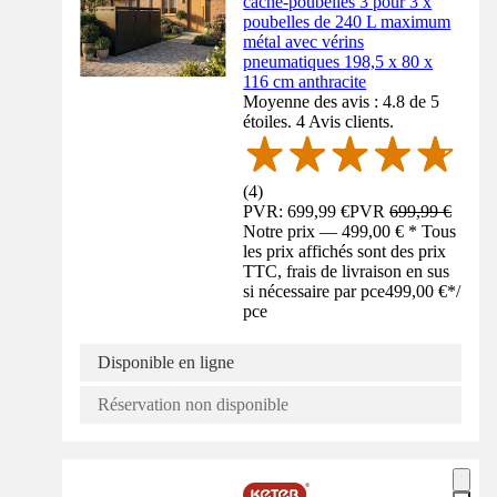
cache-poubelles 3 pour 3 x
poubelles de 240 L maximum
métal avec vérins
pneumatiques 198,5 x 80 x
116 cm anthracite
Moyenne des avis : 4.8 de 5
étoiles. 4 Avis clients.
(
4
)
PVR: 699,99 €
PVR
699,99 €
Notre prix — 499,00 € * Tous
les prix affichés sont des prix
TTC, frais de livraison en sus
si nécessaire par pce
499,00 €
*
/
pce
Disponible en ligne
Réservation non disponible