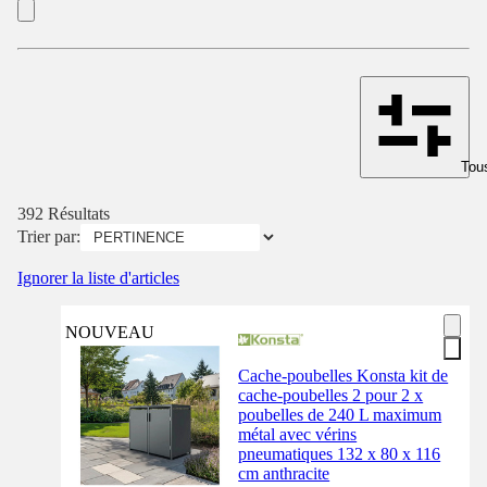
Tous
392 Résultats
Trier par:
Ignorer la liste d'articles
NOUVEAU
Cache-poubelles Konsta kit de
cache-poubelles 2 pour 2 x
poubelles de 240 L maximum
métal avec vérins
pneumatiques 132 x 80 x 116
cm anthracite