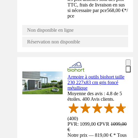
TTC, frais de livraison en sus
si nécessaire par pce
568,00 €
*
/
pce
Non disponible en ligne
Réservation non disponible
Armoire à outils biohort taille
230 227x83 cm gris foncé
métallique
Moyenne des avis : 4.8 de 5
étoiles. 400 Avis clients.
(
400
)
PVR: 1099,00 €
PVR
1099,00
€
Notre prix — 819,00 € * Tous