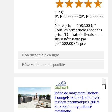
(
123
)
PVR: 2099,00 €
PVR
2099,00
€
Notre prix — 1582,00 € *
Tous les prix affichés sont des
prix TTC, frais de livraison en
sus si nécessaire par
pce
1582,00 €
*
/
pce
Non disponible en ligne
Réservation non disponible
Boîte de rangement Biohort
LoungeBox 200 1049 l avec
ressorts pneumatiques 200 x
84 x 88,5 cm gris foncé
métallique