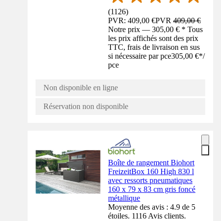
(
1126
)
PVR: 409,00 €
PVR
409,00 €
Notre prix — 305,00 € * Tous
les prix affichés sont des prix
TTC, frais de livraison en sus
si nécessaire par pce
305,00 €
*
/
pce
Non disponible en ligne
Réservation non disponible
Boîte de rangement Biohort
FreizeitBox 160 High 830 l
avec ressorts pneumatiques
160 x 79 x 83 cm gris foncé
métallique
Moyenne des avis : 4.9 de 5
étoiles. 1116 Avis clients.