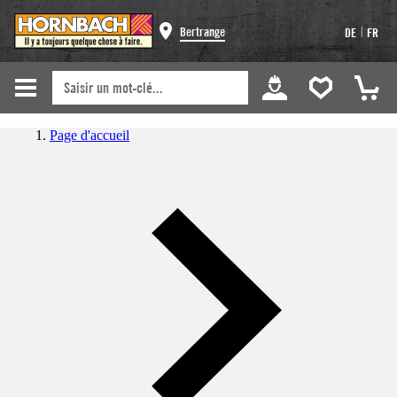
|
Bertrange
DE
FR
Page d'accueil