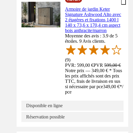
Armoire de jardin Keter
Signature Ashwood Alto avec
2 étagères et fixations 1400 l
140 x 73,6 x 170,4 cm aspect
bois anthracite/marron
Moyenne des avis : 3.9 de 5
étoiles. 9 Avis clients.
(
9
)
PVR: 599,00 €
PVR
599,00 €
Notre prix — 349,00 € * Tous
les prix affichés sont des prix
TTC, frais de livraison en sus
si nécessaire par pce
349,00 €
*
/
pce
Disponible en ligne
Réservation possible