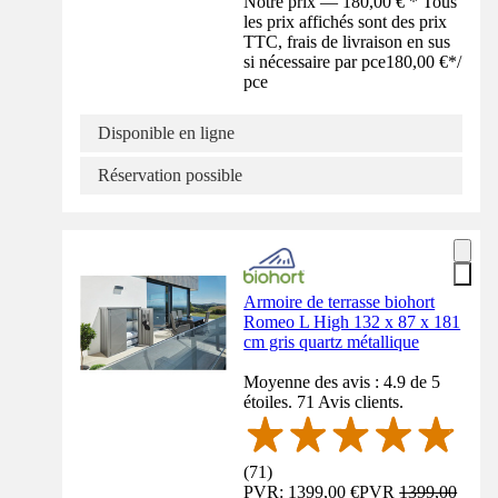
Notre prix — 180,00 € * Tous
les prix affichés sont des prix
TTC, frais de livraison en sus
si nécessaire par pce
180,00 €
*
/
pce
Disponible en ligne
Réservation possible
Armoire de terrasse biohort
Romeo L High 132 x 87 x 181
cm gris quartz métallique
Moyenne des avis : 4.9 de 5
étoiles. 71 Avis clients.
(
71
)
PVR: 1399,00 €
PVR
1399,00