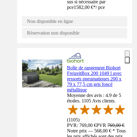
sus si nécessaire par
pce
1582,00 €
*
/
pce
Non disponible en ligne
Réservation non disponible
Boîte de rangement Biohort
FreizeitBox 200 1049 l avec
ressorts pneumatiques 200 x
79 x 77,5 cm gris foncé
métallique
Moyenne des avis : 4.9 de 5
étoiles. 1105 Avis clients.
(
1105
)
PVR: 769,00 €
PVR
769,00 €
Notre prix — 568,00 € * Tous
les prix affichés sont des prix