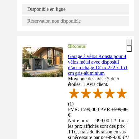
Disponible en ligne
Réservation non disponible
Garage à vélos Konsta pour 4
vélos métal avec dispositif
d’accrochage 165 x 222 x 151
cm gris-aluminium
Moyenne des avis : 5 de 5
étoiles. 1 Avis client.
(
1
)
PVR: 1599,00 €
PVR
1599,00
€
Notre prix — 999,00 € * Tous
les prix affichés sont des prix
TTC, frais de livraison en sus
si nécessaire par pce
999,00 €
*
/