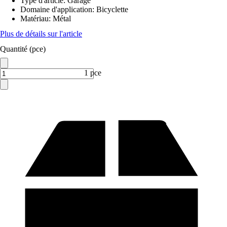
Type d'article
:
Garage
Domaine d'application
:
Bicyclette
Matériau
:
Métal
Plus de détails sur l'article
Quantité (pce)
1 pce