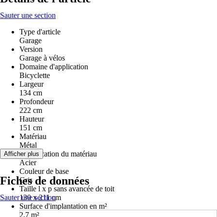
Sauter une section
Type d'article
Garage
Version
Garage à vélos
Domaine d'application
Bicyclette
Largeur
134 cm
Profondeur
222 cm
Hauteur
151 cm
Matériau
Métal
Spécification du matériau
Afficher plus
Acier
Couleur de base
Fiches de données
Gris
Taille l x p sans avancée de toit
Sauter une section
130 x 211 cm
Surface d'implantation en m²
2,7 m²