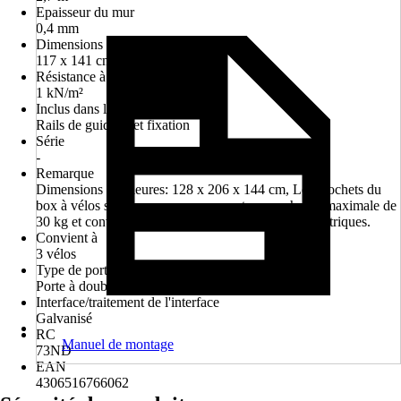
Epaisseur du mur
0,4 mm
Dimensions de passage de la porte
117 x 141 cm
Résistance à la charge de la neige
1 kN/m²
Inclus dans la livraison
Rails de guidage et fixation
Série
-
Remarque
Dimensions intérieures: 128 x 206 x 144 cm, Les crochets du
box à vélos sont conçus pour supporter une charge maximale de
30 kg et conviennent donc également aux vélos électriques.
Convient à
3 vélos
Type de porte
Porte à double battant
Interface/traitement de l'interface
Galvanisé
RC
Manuel de montage
73ND
EAN
4306516766062