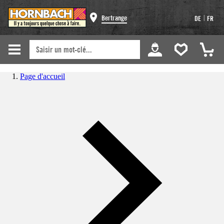
|
Bertrange
DE
FR
Page d'accueil