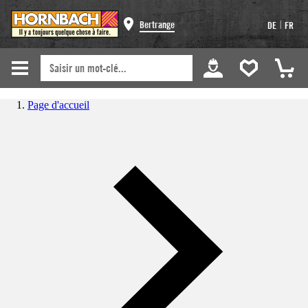
|
Bertrange
DE
FR
Page d'accueil