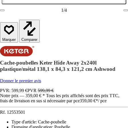
1
/
4
Comparer
Cache-poubelles Keter Hide Away 2x240l
plastique/métal 138,1 x 84,3 x 121,2 cm Ashwood
Donner le premier avis
PVR: 599,99 €
PVR
599,99 €
Notre prix — 359,00 € * Tous les prix affichés sont des prix TTC,
frais de livraison en sus si nécessaire par pce
359,00 €
*
/
pce
Rf.
12553501
Type d'article
:
Cache-poubelle
Domaine d'application
:
Poubelle