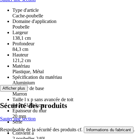
Type d'article
Cache-poubelle
Domaine d'application
Poubelle
Largeur
138,1 cm
Profondeur
84,3 cm
Hauteur
121,2 cm
Matériau
Plastique, Métal
Spécification du matériau
Aluminium
Couleur de base
Afficher plus
Marron
Taille l x p sans avancée de toit
Sécurité des produits
84,3 x 138,1 cm
Epaisseur du mur
20 mm
Sauter une section
Série
-
Responsable de la sécurité des produits cf.
.
Informations du fabricant
Convient à
2 poubelles 240l