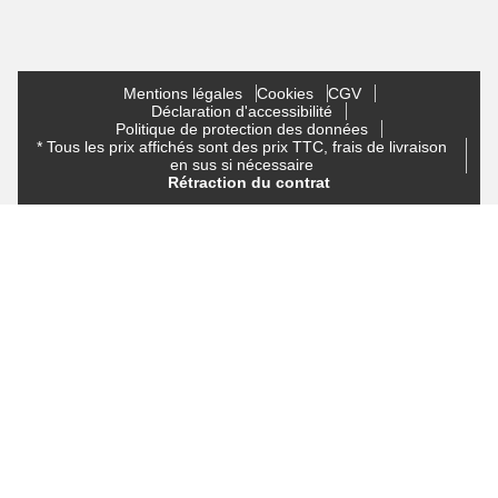
Mentions légales
Cookies
CGV
Déclaration d'accessibilité
Politique de protection des données
* Tous les prix affichés sont des prix TTC, frais de livraison
en sus si nécessaire
Rétraction du contrat