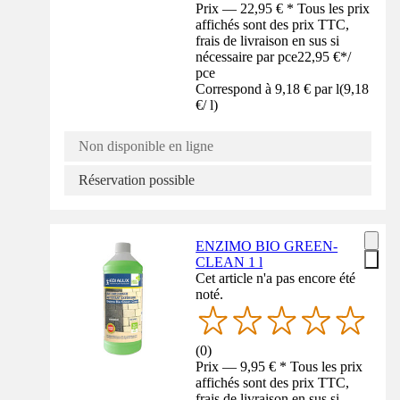
Prix — 22,95 € * Tous les prix
affichés sont des prix TTC,
frais de livraison en sus si
nécessaire par pce
22,95 €
*
/
pce
Correspond à 9,18 € par l
(
9,18
€
/
l
)
Non disponible en ligne
Réservation possible
ENZIMO BIO GREEN-
CLEAN 1 l
Cet article n'a pas encore été
noté.
(
0
)
Prix — 9,95 € * Tous les prix
affichés sont des prix TTC,
frais de livraison en sus si