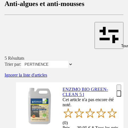
Anti-algues et anti-mousses
Tous
5 Résultats
Trier par:
Ignorer la liste d'articles
ENZIMO BIO GREEN-
CLEAN 5 l
Cet article n'a pas encore été
noté.
(
0
)
Prix — 39,95 € * Tous les prix