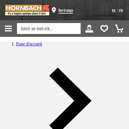
|
Bertrange
DE
FR
Page d'accueil