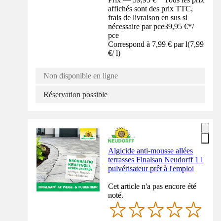
affichés sont des prix TTC,
frais de livraison en sus si
nécessaire par pce
39,95 €
*
/
pce
Correspond à 7,99 € par l
(
7,99
€
/
l
)
Non disponible en ligne
Réservation possible
Algicide anti-mousse allées
terrasses Finalsan Neudorff 1 l
pulvérisateur prêt à l'emploi
Cet article n'a pas encore été
noté.