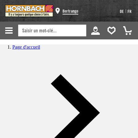
|
Bertrange
DE
FR
Page d'accueil