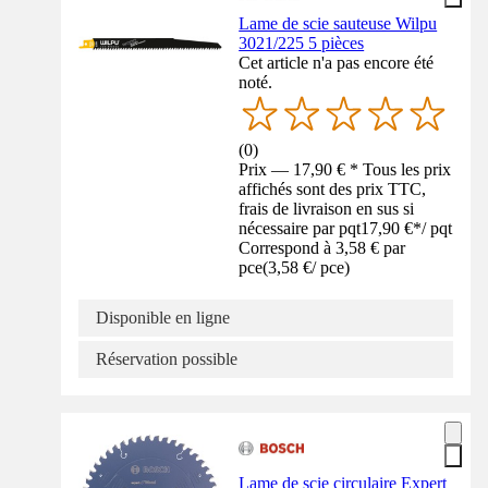
Lame de scie sauteuse Wilpu
3021/225 5 pièces
Cet article n'a pas encore été
noté.
(
0
)
Prix — 17,90 € * Tous les prix
affichés sont des prix TTC,
frais de livraison en sus si
nécessaire par pqt
17,90 €
*
/
pqt
Correspond à 3,58 € par
pce
(
3,58 €
/
pce
)
Disponible en ligne
Réservation possible
Lame de scie circulaire Expert