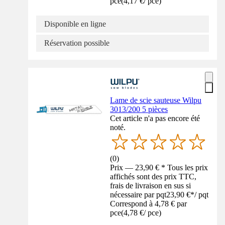
pce
(
4,17 €
/
pce
)
Disponible en ligne
Réservation possible
Lame de scie sauteuse Wilpu
3013/200 5 pièces
Cet article n'a pas encore été
noté.
(
0
)
Prix — 23,90 € * Tous les prix
affichés sont des prix TTC,
frais de livraison en sus si
nécessaire par pqt
23,90 €
*
/
pqt
Correspond à 4,78 € par
pce
(
4,78 €
/
pce
)