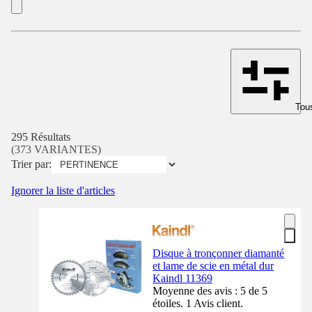
Tous
295 Résultats
(373 VARIANTES)
Trier par:
Ignorer la liste d'articles
Disque à tronçonner diamanté
et lame de scie en métal dur
Kaindl 11369
Moyenne des avis : 5 de 5
étoiles. 1 Avis client.