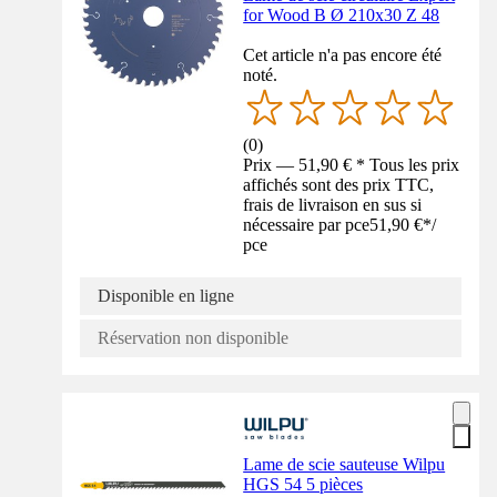
for Wood B Ø 210x30 Z 48
Cet article n'a pas encore été
noté.
(
0
)
Prix — 51,90 € * Tous les prix
affichés sont des prix TTC,
frais de livraison en sus si
nécessaire par pce
51,90 €
*
/
pce
Disponible en ligne
Réservation non disponible
Lame de scie sauteuse Wilpu
HGS 54 5 pièces