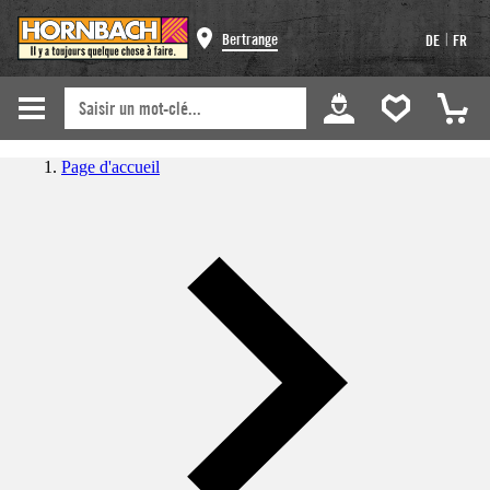
|
Bertrange
DE
FR
Page d'accueil