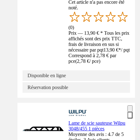
Cet article n'a pas encore été
noté.
(
0
)
Prix — 13,90 € * Tous les prix
affichés sont des prix TTC,
frais de livraison en sus si
nécessaire par pqt
13,90 €
*
/
pqt
Correspond à 2,78 € par
pce
(
2,78 €
/
pce
)
Disponible en ligne
Réservation possible
Lame de scie sauteuse Wilpu
3048/455 1 pièces
Moyenne des avis : 4.7 de 5
étoiles. 3 Avis clients.