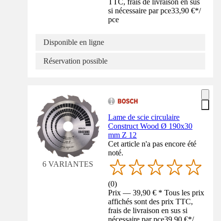
TTC, frais de livraison en sus
si nécessaire par pce
33,90 €
*
/
pce
Disponible en ligne
Réservation possible
Lame de scie circulaire
Construct Wood Ø 190x30
mm Z 12
Cet article n'a pas encore été
noté.
6 VARIANTES
(
0
)
Prix — 39,90 € * Tous les prix
affichés sont des prix TTC,
frais de livraison en sus si
nécessaire par pce
39,90 €
*
/