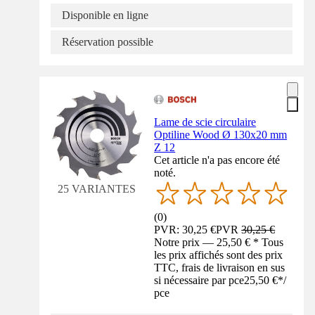
Disponible en ligne
Réservation possible
Lame de scie circulaire
Optiline Wood Ø 130x20 mm
Z 12
Cet article n'a pas encore été
noté.
25 VARIANTES
(
0
)
PVR: 30,25 €
PVR
30,25 €
Notre prix — 25,50 € * Tous
les prix affichés sont des prix
TTC, frais de livraison en sus
si nécessaire par pce
25,50 €
*
/
pce