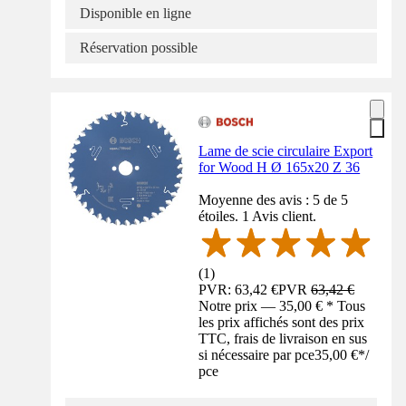
Disponible en ligne
Réservation possible
Lame de scie circulaire Export
for Wood H Ø 165x20 Z 36
Moyenne des avis : 5 de 5
étoiles. 1 Avis client.
(
1
)
PVR: 63,42 €
PVR
63,42 €
Notre prix — 35,00 € * Tous
les prix affichés sont des prix
TTC, frais de livraison en sus
si nécessaire par pce
35,00 €
*
/
pce