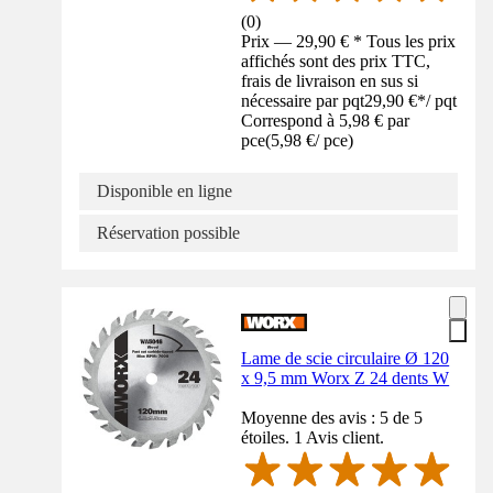
(
0
)
Prix — 29,90 € * Tous les prix
affichés sont des prix TTC,
frais de livraison en sus si
nécessaire par pqt
29,90 €
*
/
pqt
Correspond à 5,98 € par
pce
(
5,98 €
/
pce
)
Disponible en ligne
Réservation possible
Lame de scie circulaire Ø 120
x 9,5 mm Worx Z 24 dents W
Moyenne des avis : 5 de 5
étoiles. 1 Avis client.