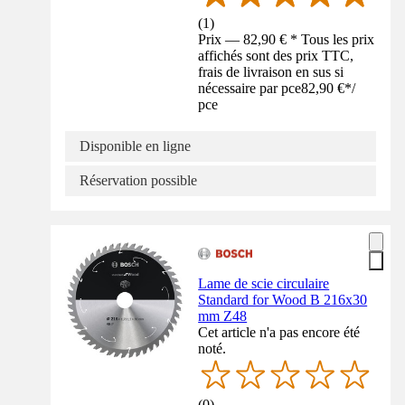
(
1
)
Prix — 82,90 € * Tous les prix
affichés sont des prix TTC,
frais de livraison en sus si
nécessaire par pce
82,90 €
*
/
pce
Disponible en ligne
Réservation possible
Lame de scie circulaire
Standard for Wood B 216x30
mm Z48
Cet article n'a pas encore été
noté.
(
0
)