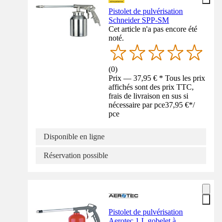
Pistolet de pulvérisation
Schneider SPP-SM
Cet article n'a pas encore été
noté.
(
0
)
Prix — 37,95 € * Tous les prix
affichés sont des prix TTC,
frais de livraison en sus si
nécessaire par pce
37,95 €
*
/
pce
Disponible en ligne
Réservation possible
Pistolet de pulvérisation
Aerotec 1 L gobelet à