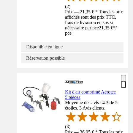
(
2
)
Prix — 21,35 € * Tous les prix
affichés sont des prix TTC,
frais de livraison en sus si
nécessaire par pce
21,35 €
*
/
pce
Disponible en ligne
Réservation possible
Kit d'air comprimé Aerotec
5 pièces
Moyenne des avis : 4.3 de 5
étoiles. 3 Avis clients.
(
3
)
Prix — 36,95 € * Tous les prix