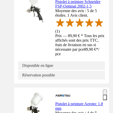
Pistolet à peinture Schneider
FSP-Optimal 2002-1,5
Moyenne des avis : 5 de 5
étoiles. 1 Avis client.
(
1
)
Prix — 89,90 € * Tous les prix
affichés sont des prix TTC,
frais de livraison en sus si
nécessaire par pce
89,90 €
*
/
pce
Disponible en ligne
Réservation possible
Pistolet à peinture Aerotec 1.8
mm
Moyenne des avis : 4 de 5