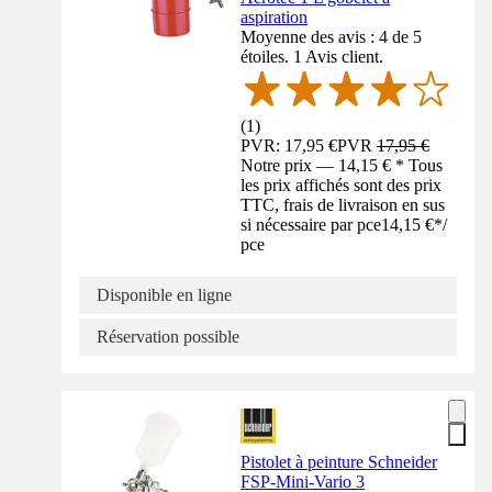
aspiration
Moyenne des avis : 4 de 5
étoiles. 1 Avis client.
(
1
)
PVR: 17,95 €
PVR
17,95 €
Notre prix — 14,15 € * Tous
les prix affichés sont des prix
TTC, frais de livraison en sus
si nécessaire par pce
14,15 €
*
/
pce
Disponible en ligne
Réservation possible
Pistolet à peinture Schneider
FSP-Mini-Vario 3