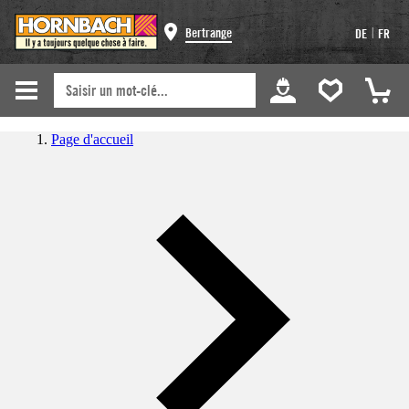
|
Bertrange
DE
FR
Page d'accueil