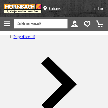
|
Bertrange
DE
FR
Page d'accueil