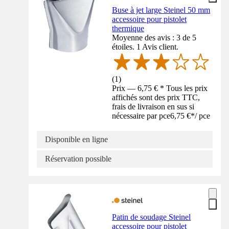
Buse à jet large Steinel 50 mm
accessoire pour pistolet
thermique
Moyenne des avis : 3 de 5
étoiles. 1 Avis client.
(
1
)
Prix — 6,75 € * Tous les prix
affichés sont des prix TTC,
frais de livraison en sus si
nécessaire par pce
6,75 €
*
/
pce
Disponible en ligne
Réservation possible
Patin de soudage Steinel
accessoire pour pistolet