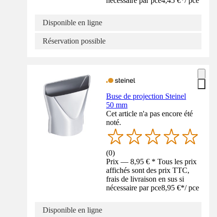
nécessaire par pce
4,45 €
*
/
pce
Disponible en ligne
Réservation possible
Buse de projection Steinel
50 mm
Cet article n'a pas encore été
noté.
(
0
)
Prix — 8,95 € * Tous les prix
affichés sont des prix TTC,
frais de livraison en sus si
nécessaire par pce
8,95 €
*
/
pce
Disponible en ligne