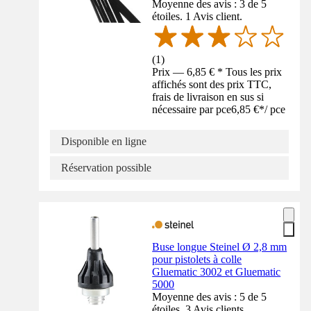
Moyenne des avis : 3 de 5
étoiles. 1 Avis client.
(
1
)
Prix — 6,85 € * Tous les prix
affichés sont des prix TTC,
frais de livraison en sus si
nécessaire par pce
6,85 €
*
/
pce
Disponible en ligne
Réservation possible
Buse longue Steinel Ø 2,8 mm
pour pistolets à colle
Gluematic 3002 et Gluematic
5000
Moyenne des avis : 5 de 5
étoiles. 3 Avis clients.