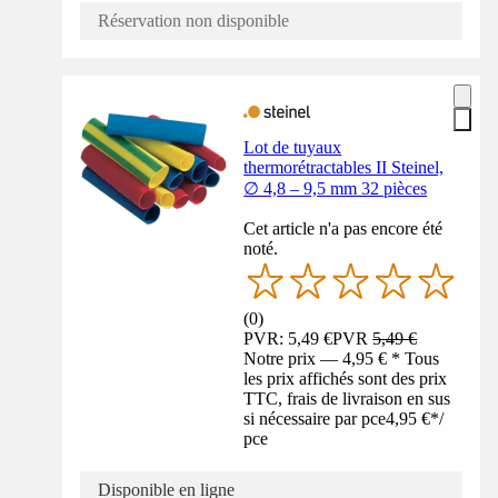
Réservation non disponible
Lot de tuyaux
thermorétractables II Steinel,
∅ 4,8 – 9,5 mm 32 pièces
Cet article n'a pas encore été
noté.
(
0
)
PVR: 5,49 €
PVR
5,49 €
Notre prix — 4,95 € * Tous
les prix affichés sont des prix
TTC, frais de livraison en sus
si nécessaire par pce
4,95 €
*
/
pce
Disponible en ligne