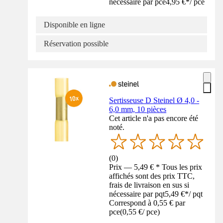
nécessaire par pce
4,95 €
*
/
pce
Disponible en ligne
Réservation possible
Sertisseuse D Steinel Ø 4,0 -
6,0 mm, 10 pièces
Cet article n'a pas encore été
noté.
(
0
)
Prix — 5,49 € * Tous les prix
affichés sont des prix TTC,
frais de livraison en sus si
nécessaire par pqt
5,49 €
*
/
pqt
Correspond à 0,55 € par
pce
(
0,55 €
/
pce
)