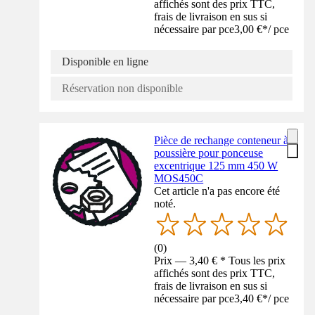
affichés sont des prix TTC,
frais de livraison en sus si
nécessaire par pce
3,00 €
*
/
pce
Disponible en ligne
Réservation non disponible
Pièce de rechange conteneur à
poussière pour ponceuse
excentrique 125 mm 450 W
MOS450C
Cet article n'a pas encore été
noté.
(
0
)
Prix — 3,40 € * Tous les prix
affichés sont des prix TTC,
frais de livraison en sus si
nécessaire par pce
3,40 €
*
/
pce