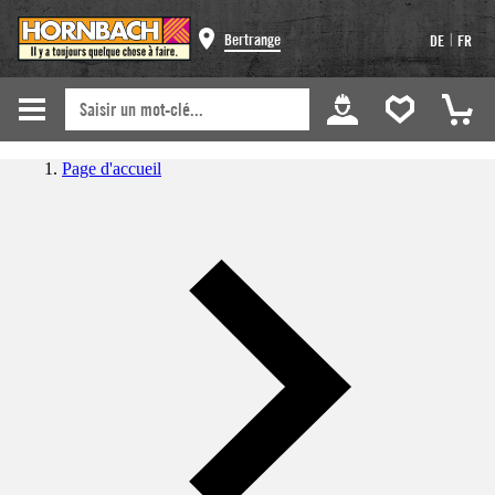
|
Bertrange
DE
FR
Page d'accueil