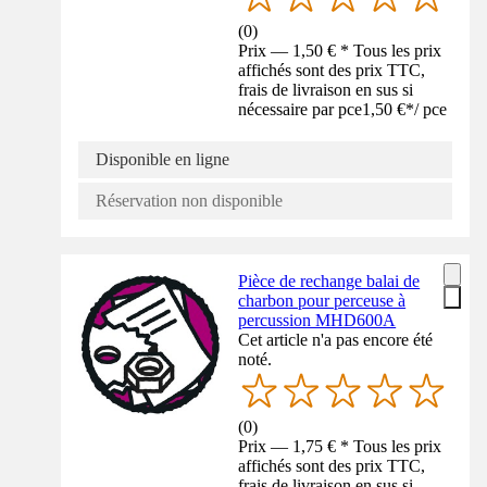
(
0
)
Prix — 1,50 € * Tous les prix
affichés sont des prix TTC,
frais de livraison en sus si
nécessaire par pce
1,50 €
*
/
pce
Disponible en ligne
Réservation non disponible
Pièce de rechange balai de
charbon pour perceuse à
percussion MHD600A
Cet article n'a pas encore été
noté.
(
0
)
Prix — 1,75 € * Tous les prix
affichés sont des prix TTC,
frais de livraison en sus si