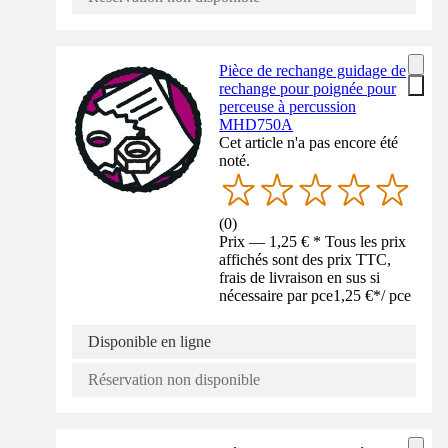
Pièce de rechange guidage de
rechange pour poignée pour
perceuse à percussion
MHD750A
Cet article n'a pas encore été
noté.
(
0
)
Prix — 1,25 € * Tous les prix
affichés sont des prix TTC,
frais de livraison en sus si
nécessaire par pce
1,25 €
*
/
pce
Disponible en ligne
Réservation non disponible