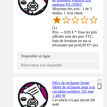
de poussière Pattfield scie
sauteuse PA-550ST
Moyenne des avis : 1 de 5
étoiles. 1 Avis client.
(
1
)
Prix — 0,95 € * Tous les prix
affichés sont des prix TTC,
frais de livraison en sus si
nécessaire par pce
0,95 €
*
/
pce
Disponible en ligne
Réservation non disponible
Pièce de rechange forme
filetée de rechange pour scie
circulaire portative 165 mm
1 400 W
Cet article n'a pas encore été
noté.