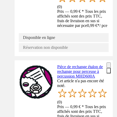
(
0
)
Prix — 0,99 € * Tous les prix
affichés sont des prix TTC,
frais de livraison en sus si
nécessaire par pce
0,99 €
*
/
pce
Disponible en ligne
Réservation non disponible
Pièce de rechange étalon de
rechange pour perceuse à
percussion MHD600A
Cet article n'a pas encore été
noté.
(
0
)
Prix — 0,99 € * Tous les prix
affichés sont des prix TTC,
frais de livraison en sus si