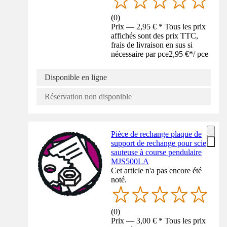
(
0
)
Prix — 2,95 € * Tous les prix
affichés sont des prix TTC,
frais de livraison en sus si
nécessaire par pce
2,95 €
*
/
pce
Disponible en ligne
Réservation non disponible
Pièce de rechange plaque de
support de rechange pour scie
sauteuse à course pendulaire
MJS500LA
Cet article n'a pas encore été
noté.
(
0
)
Prix — 3,00 € * Tous les prix