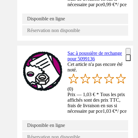
nécessaire par pce
0,99 €
*
/
pce
Disponible en ligne
Réservation non disponible
Sac à poussière de rechange
pour 5099136
Cet article n'a pas encore été
noté.
(
0
)
Prix — 1,03 € * Tous les prix
affichés sont des prix TTC,
frais de livraison en sus si
nécessaire par pce
1,03 €
*
/
pce
Disponible en ligne
Réservation non disponible