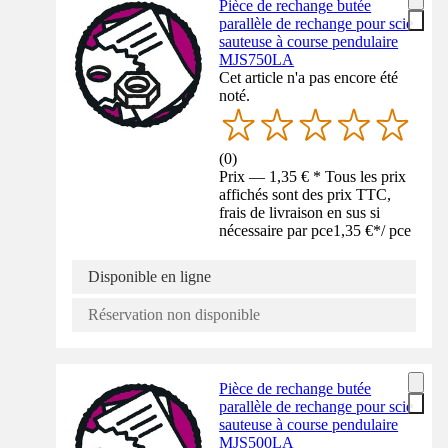
Pièce de rechange butée
parallèle de rechange pour scie
sauteuse à course pendulaire
MJS750LA
Cet article n'a pas encore été
noté.
(
0
)
Prix — 1,35 € * Tous les prix
affichés sont des prix TTC,
frais de livraison en sus si
nécessaire par pce
1,35 €
*
/
pce
Disponible en ligne
Réservation non disponible
Pièce de rechange butée
parallèle de rechange pour scie
sauteuse à course pendulaire
MJS500LA