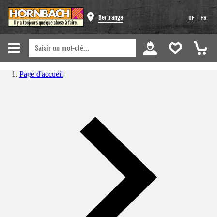
|
Bertrange
DE
FR
Page d'accueil