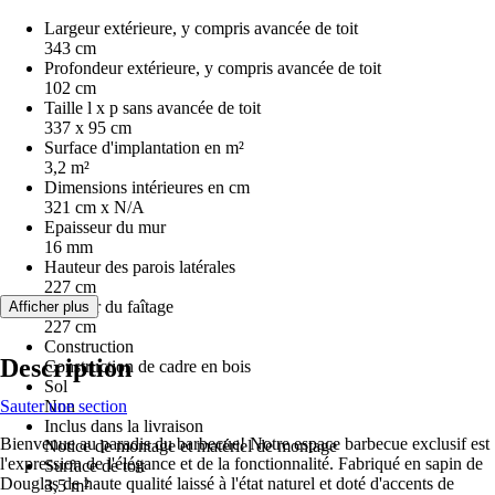
Largeur extérieure, y compris avancée de toit
343 cm
Profondeur extérieure, y compris avancée de toit
102 cm
Taille l x p sans avancée de toit
337 x 95 cm
Surface d'implantation en m²
3,2 m²
Dimensions intérieures en cm
321 cm x N/A
Epaisseur du mur
16 mm
Hauteur des parois latérales
227 cm
Hauteur du faîtage
Afficher plus
227 cm
Construction
Description
Construction de cadre en bois
Sol
Sauter une section
Non
Inclus dans la livraison
Bienvenue au paradis du barbecue! Notre espace barbecue exclusif est
Notice de montage et matériel de montage
l'expression de l'élégance et de la fonctionnalité. Fabriqué en sapin de
Surface de toit
Douglas de haute qualité laissé à l'état naturel et doté d'accents de
3,5 m²