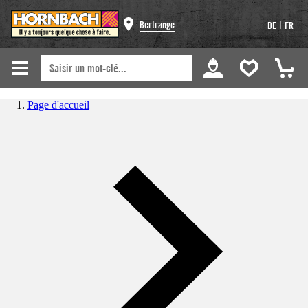
|
Bertrange
DE
FR
Page d'accueil