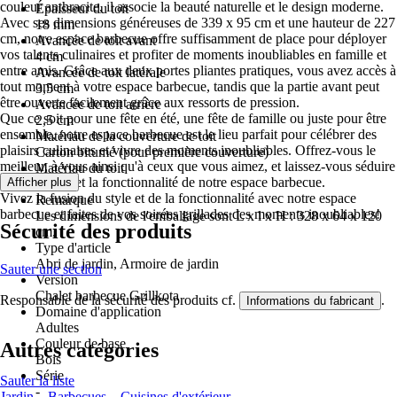
couleur anthracite, il associe la beauté naturelle et le design moderne.
Épaisseur du toit
Avec ses dimensions généreuses de 339 x 95 cm et une hauteur de 227
18 mm
cm, notre espace barbecue offre suffisamment de place pour déployer
Avancée de toit avant
vos talents culinaires et profiter de moments inoubliables en famille et
4 cm
entre amis. Grâce aux deux portes pliantes pratiques, vous avez accès à
Avancée de toit latérale
tout moment à votre espace barbecue, tandis que la partie avant peut
3,5 cm
être ouverte facilement grâce aux ressorts de pression.
Avancée de toit arrière
Que ce soit pour une fête en été, une fête de famille ou juste pour être
2,5 cm
ensemble, notre espace barbecue est le lieu parfait pour célébrer des
Matériau de la couverture de toit
plaisirs culinaires et vivre des moments inoubliables. Offrez-vous le
Carton bitumé (pour première couverture)
meilleur, à vous ainsi qu'à ceux que vous aimez, et laissez-vous séduire
Matériau du toit
par la qualité et la fonctionnalité de notre espace barbecue.
Afficher plus
Épicéa
Vivez la fusion du style et de la fonctionnalité avec notre espace
Remarque
barbecue et faites de vos soirées grillades des moments inoubliables!
Les dimensions de l'emballage sont L x l x H : 328 x 64 x 120
Sécurité des produits
cm.
Type d'article
Abri de jardin, Armoire de jardin
Sauter une section
Version
Chalet barbecue Grillkota
Responsable de la sécurité des produits cf.
.
Informations du fabricant
Domaine d'application
Adultes
Couleur de base
Autres catégories
Bois
Série
Sauter la liste
-
Jardin
Barbecues
Cuisines d'extérieur