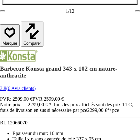
1
/
12
Comparer
Barbecue Konsta grand 343 x 102 cm nature-
anthracite
3.8
(6 Avis clients)
PVR: 2599,00 €
PVR
2599,00 €
Notre prix — 2299,00 € * Tous les prix affichés sont des prix TTC,
frais de livraison en sus si nécessaire par pce
2299,00 €
*
/
pce
Rf.
12066070
Epaisseur du mur
:
16 mm
Taille l x p sans avancée de toit
:
337 x 95 cm