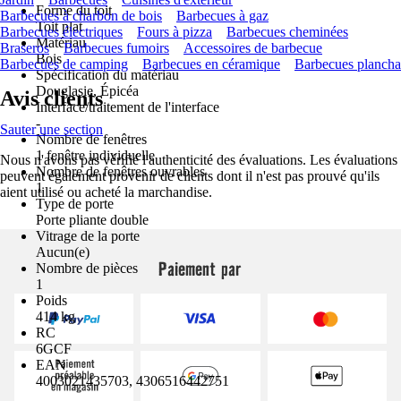
Forme du toit
Barbecues à charbon de bois
Barbecues à gaz
Toit plat
Barbecues électriques
Fours à pizza
Barbecues cheminées
Matériau
Braseros
Barbecues fumoirs
Accessoires de barbecue
Bois
Barbecues de camping
Barbecues en céramique
Barbecues plancha
Spécification du matériau
Douglasie, Épicéa
Avis clients
Interface/traitement de l'interface
-
Sauter une section
Nombre de fenêtres
1 fenêtre individuelle
Nous n'avons pas vérifié l'authenticité des évaluations. Les évaluations
Nombre de fenêtres ouvrables
peuvent également provenir de clients dont il n'est pas prouvé qu'ils
1
aient utilisé ou acheté la marchandise.
Type de porte
Porte pliante double
Vitrage de la porte
Aucun(e)
Paiement par
Nombre de pièces
1
Poids
414 kg
RC
6GCF
EAN
4003021435703, 4306516442751