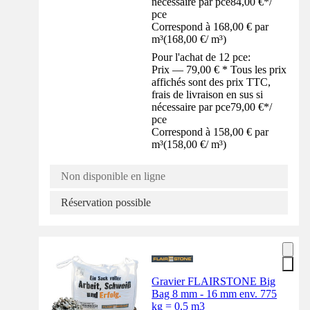
nécessaire par pce
84,00 €
*
/
pce
Correspond à 168,00 € par
m³
(
168,00 €
/
m³
)
Pour l'achat de 12 pce:
Prix — 79,00 € * Tous les prix
affichés sont des prix TTC,
frais de livraison en sus si
nécessaire par pce
79,00 €
*
/
pce
Correspond à 158,00 € par
m³
(
158,00 €
/
m³
)
Non disponible en ligne
Réservation possible
Gravier FLAIRSTONE Big
Bag 8 mm - 16 mm env. 775
kg = 0,5 m3