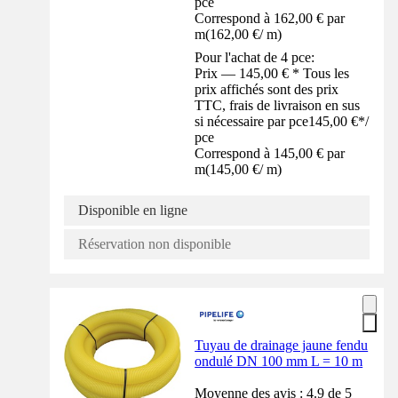
pce
Correspond à 162,00 € par
m
(
162,00 €
/
m
)
Pour l'achat de 4 pce:
Prix — 145,00 € * Tous les
prix affichés sont des prix
TTC, frais de livraison en sus
si nécessaire par pce
145,00 €
*
/
pce
Correspond à 145,00 € par
m
(
145,00 €
/
m
)
Disponible en ligne
Réservation non disponible
Tuyau de drainage jaune fendu
ondulé DN 100 mm L = 10 m
Moyenne des avis : 4.9 de 5