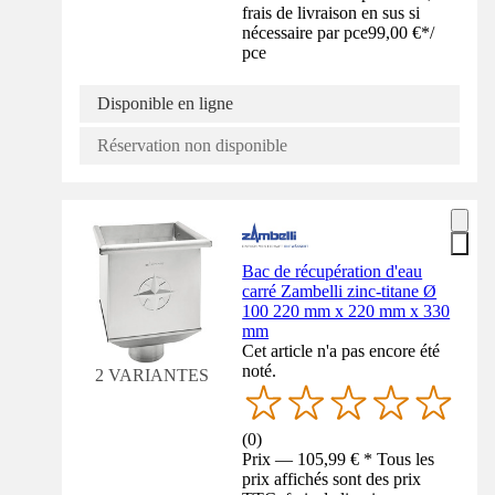
frais de livraison en sus si
nécessaire par pce
99,00 €
*
/
pce
Disponible en ligne
Réservation non disponible
Bac de récupération d'eau
carré Zambelli zinc-titane Ø
100 220 mm x 220 mm x 330
mm
Cet article n'a pas encore été
noté.
2 VARIANTES
(
0
)
Prix — 105,99 € * Tous les
prix affichés sont des prix