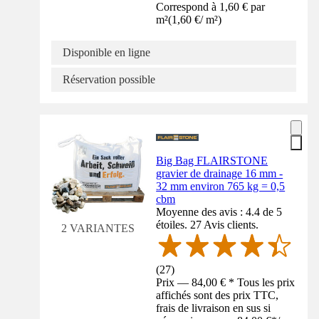
Correspond à 1,60 € par
m²
(
1,60 €
/
m²
)
Disponible en ligne
Réservation possible
Big Bag FLAIRSTONE
gravier de drainage 16 mm -
32 mm environ 765 kg = 0,5
cbm
Moyenne des avis : 4.4 de 5
étoiles. 27 Avis clients.
2 VARIANTES
(
27
)
Prix — 84,00 € * Tous les prix
affichés sont des prix TTC,
frais de livraison en sus si