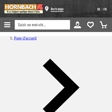
|
Bertrange
DE
FR
Page d'accueil