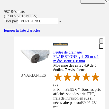
Tous
987 Résultats
(1730 VARIANTES)
Trier par:
Ignorer la liste d'articles
Feutre de drainage
FLAIRSTONE gris 25 m x 1
m épaisseur: 0,8 mm
Moyenne des avis : 4.9 de 5
étoiles. 7 Avis clients.
3 VARIANTES
(
7
)
Prix — 39,95 € * Tous les prix
affichés sont des prix TTC,
frais de livraison en sus si
nécessaire par roul
39,95 €
*
/
roul