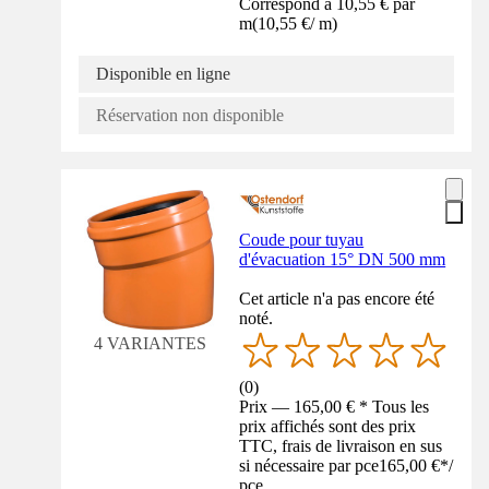
Correspond à 10,55 € par
m
(
10,55 €
/
m
)
Disponible en ligne
Réservation non disponible
Coude pour tuyau
d'évacuation 15° DN 500 mm
Cet article n'a pas encore été
noté.
4 VARIANTES
(
0
)
Prix — 165,00 € * Tous les
prix affichés sont des prix
TTC, frais de livraison en sus
si nécessaire par pce
165,00 €
*
/
pce