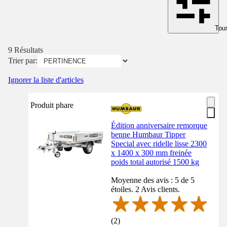
Tous
9 Résultats
Trier par:
Ignorer la liste d'articles
Produit phare
Édition anniversaire remorque
benne Humbaur Tipper
Special avec ridelle lisse 2300
x 1400 x 300 mm freinée
poids total autorisé 1500 kg
Moyenne des avis : 5 de 5
étoiles. 2 Avis clients.
(
2
)