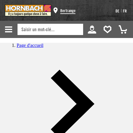
|
Bertrange
DE
FR
Page d'accueil