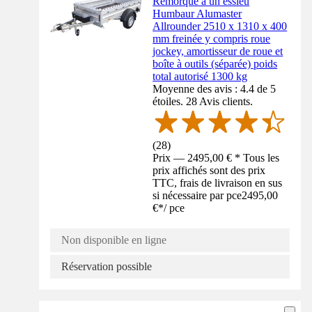
Remorque à un essieu
Humbaur Alumaster
Allrounder 2510 x 1310 x 400
mm freinée y compris roue
jockey, amortisseur de roue et
boîte à outils (séparée) poids
total autorisé 1300 kg
Moyenne des avis : 4.4 de 5
étoiles. 28 Avis clients.
(
28
)
Prix — 2495,00 € * Tous les
prix affichés sont des prix
TTC, frais de livraison en sus
si nécessaire par pce
2495,00
€
*
/
pce
Non disponible en ligne
Réservation possible