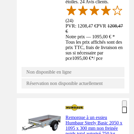
étoiles. 24 Avis clients.
(
24
)
PVR: 1208,47 €
PVR
1208,47
€
Notre prix — 1095,00 € *
Tous les prix affichés sont des
prix TTC, frais de livraison en
sus si nécessaire par
pce
1095,00 €
*
/
pce
Non disponible en ligne
Réservation non disponible actuellement
Remorque à un essieu
Humbaur Steely Basic 2050 x
1095 x 300 mm non freinée
poids total autorisé 750 kg