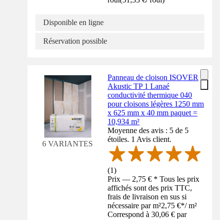
Disponible en ligne
Réservation possible
Panneau de cloison ISOVER
Akustic TP 1 Lanaé
conductivité thermique 040
pour cloisons légères 1250 mm
x 625 mm x 40 mm paquet =
10,934 m²
Moyenne des avis : 5 de 5
étoiles. 1 Avis client.
6 VARIANTES
(
1
)
Prix — 2,75 € * Tous les prix
affichés sont des prix TTC,
frais de livraison en sus si
nécessaire par m²
2,75 €
*
/
m²
Correspond à 30,06 € par