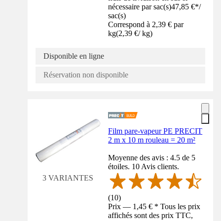
nécessaire par sac(s)
47,85 €
*
/
sac(s)
Correspond à 2,39 € par
kg
(
2,39 €
/
kg
)
Disponible en ligne
Réservation non disponible
Film pare-vapeur PE PRECIT
2 m x 10 m rouleau = 20 m²
Moyenne des avis : 4.5 de 5
étoiles. 10 Avis clients.
3 VARIANTES
(
10
)
Prix — 1,45 € * Tous les prix
affichés sont des prix TTC,