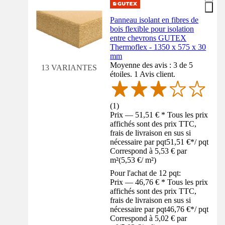
Panneau isolant en fibres de
bois flexible pour isolation
entre chevrons GUTEX
Thermoflex - 1350 x 575 x 30
mm
Moyenne des avis : 3 de 5
13 VARIANTES
étoiles. 1 Avis client.
(
1
)
Prix — 51,51 € * Tous les prix
affichés sont des prix TTC,
frais de livraison en sus si
nécessaire par pqt
51,51 €
*
/
pqt
Correspond à 5,53 € par
m²
(
5,53 €
/
m²
)
Pour l'achat de 12 pqt:
Prix — 46,76 € * Tous les prix
affichés sont des prix TTC,
frais de livraison en sus si
nécessaire par pqt
46,76 €
*
/
pqt
Correspond à 5,02 € par