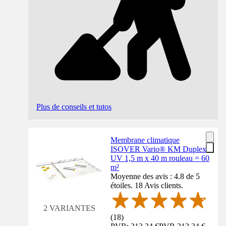
Plus de conseils et tutos
Membrane climatique
ISOVER Vario® KM Duplex
UV 1,5 m x 40 m rouleau = 60
m²
Moyenne des avis : 4.8 de 5
étoiles. 18 Avis clients.
2 VARIANTES
(
18
)