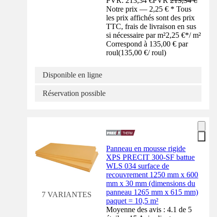
PVR: 213,34 €
PVR
213,34 €
Notre prix — 2,25 € * Tous
les prix affichés sont des prix
TTC, frais de livraison en sus
si nécessaire par m²
2,25 €
*
/
m²
Correspond à 135,00 € par
roul
(
135,00 €
/
roul
)
Disponible en ligne
Réservation possible
Panneau en mousse rigide
XPS PRECIT 300-SF battue
WLS 034 surface de
recouvrement 1250 mm x 600
mm x 30 mm (dimensions du
panneau 1265 mm x 615 mm)
7 VARIANTES
paquet = 10,5 m²
Moyenne des avis : 4.1 de 5