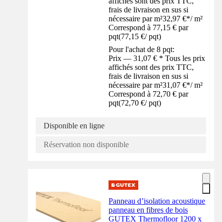
affichés sont des prix TTC,
frais de livraison en sus si
nécessaire par m²
32,97 €
*
/
m²
Correspond à 77,15 € par
pqt
(
77,15 €
/
pqt
)
Pour l'achat de 8 pqt:
Prix — 31,07 € * Tous les prix
affichés sont des prix TTC,
frais de livraison en sus si
nécessaire par m²
31,07 €
*
/
m²
Correspond à 72,70 € par
pqt
(
72,70 €
/
pqt
)
Disponible en ligne
Réservation non disponible
Panneau d’isolation acoustique
panneau en fibres de bois
GUTEX Thermofloor 1200 x