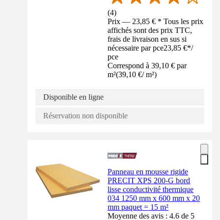
(
4
)
Prix — 23,85 € * Tous les prix
affichés sont des prix TTC,
frais de livraison en sus si
nécessaire par pce
23,85 €
*
/
pce
Correspond à 39,10 € par
m²
(
39,10 €
/
m²
)
Disponible en ligne
Réservation non disponible
Panneau en mousse rigide
PRECIT XPS 200-G bord
lisse conductivité thermique
034 1250 mm x 600 mm x 20
mm paquet = 15 m²
Moyenne des avis : 4.6 de 5