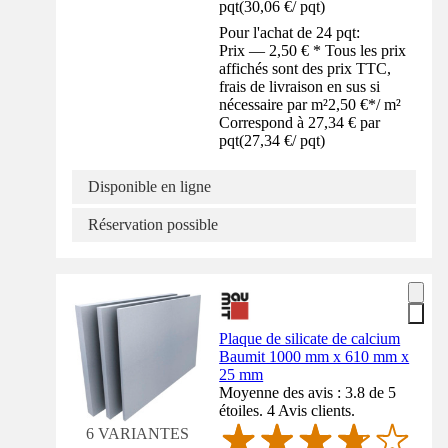
pqt
(
30,06 €
/
pqt
)
Pour l'achat de 24 pqt:
Prix — 2,50 € * Tous les prix
affichés sont des prix TTC,
frais de livraison en sus si
nécessaire par m²
2,50 €
*
/
m²
Correspond à 27,34 € par
pqt
(
27,34 €
/
pqt
)
Disponible en ligne
Réservation possible
Plaque de silicate de calcium
Baumit 1000 mm x 610 mm x
25 mm
Moyenne des avis : 3.8 de 5
étoiles. 4 Avis clients.
6 VARIANTES