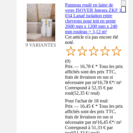
Panneau roulé en laine de
verre ISOVER Integra ZKF 1-
034 Lanaé isolation entre
chevrons pour toit en pente
2600 mm x 1200 mm x 240
mm rouleau = 3,12 m²
Cet article n'a pas encore été
noté.
9 VARIANTES
(
0
)
Prix — 16,78 € * Tous les prix
affichés sont des prix TTC,
frais de livraison en sus si
nécessaire par m²
16,78 €
*
/
m²
Correspond à 52,35 € par
roul
(
52,35 €
/
roul
)
Pour l'achat de 18 roul:
Prix — 16,45 € * Tous les prix
affichés sont des prix TTC,
frais de livraison en sus si
nécessaire par m²
16,45 €
*
/
m²
Correspond à 51,33 € par
roul
(
51,33 €
/
roul
)