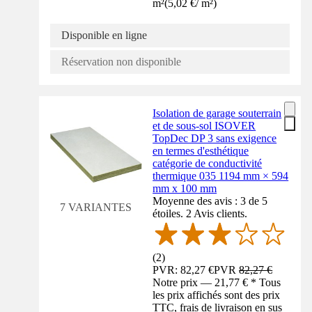
m²
(
5,02 €
/
m²
)
Disponible en ligne
Réservation non disponible
Isolation de garage souterrain
et de sous-sol ISOVER
TopDec DP 3 sans exigence
en termes d'esthétique
catégorie de conductivité
thermique 035 1194 mm × 594
mm x 100 mm
Moyenne des avis : 3 de 5
7 VARIANTES
étoiles. 2 Avis clients.
(
2
)
PVR: 82,27 €
PVR
82,27 €
Notre prix — 21,77 € * Tous
les prix affichés sont des prix
TTC, frais de livraison en sus