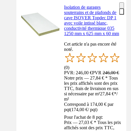
Isolation de garages
souterrains et de plafonds de
cave ISOVER Topdec DP 1
avec voile intissé blanc,
conductivité thermique 035
1250 mm x 625 mm x 60 mm
Cet article n'a pas encore été
noté.
(
0
)
PVR: 246,00 €
PVR
246,00 €
Notre prix — 27,84 € * Tous
les prix affichés sont des prix
TTC, frais de livraison en sus
si nécessaire par m²
27,84 €
*
/
m²
Correspond à 174,00 € par
pqt
(
174,00 €
/
pqt
)
Pour l'achat de 8 pqt:
Prix — 27,03 € * Tous les prix
affichés sont des prix TTC,