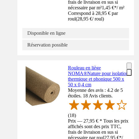
frais de livraison en sus si
nécessaire par m²
1,45 €
*
/
m²
Correspond à 28,95 € par
roul
(
28,95 €
/
roul
)
Disponible en ligne
Réservation possible
Rouleau en liège
NOMA®Nature pour isolation
thermique et phonique 500 x
50 x 0,4 cm
Moyenne des avis : 4.2 de 5
étoiles. 18 Avis clients.
(
18
)
Prix — 27,95 € * Tous les prix
affichés sont des prix TTC,
frais de livraison en sus si
nécessaire par roul
27,95 €
*
/