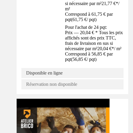
si nécessaire par m²
21,77 €
*
/
m²
Correspond à 61,75 € par
pqt
(
61,75 €
/
pqt
)
Pour l'achat de 24 pqt:
Prix — 20,04 € * Tous les prix
affichés sont des prix TTC,
frais de livraison en sus si
nécessaire par m²
20,04 €
*
/
m²
Correspond à 56,85 € par
pqt
(
56,85 €
/
pqt
)
Disponible en ligne
Réservation non disponible
Tuto