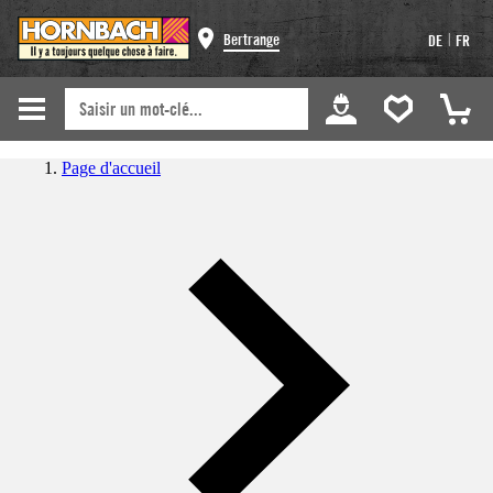
|
Bertrange
DE
FR
Page d'accueil