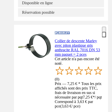
Disponible en ligne
Réservation possible
Collier de descente Marley
avec piton plastique gris
anthracite RAL 7016 DN 53
mm paquet = 2 pces
Cet article n'a pas encore été
noté.
(
0
)
Prix — 7,25 € * Tous les prix
affichés sont des prix TTC,
frais de livraison en sus si
nécessaire par pqt
7,25 €
*
/
pqt
Correspond à 3,63 € par
pce
(
3,63 €
/
pce
)