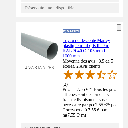
Réservation non disponible
Tuyau de descente Marley
plastique rond gris fenêtre
RAL 7040 Ø 105 mm L=
1000 mm
Moyenne des avis : 3.5 de 5
étoiles. 2 Avis clients.
4 VARIANTES
(
2
)
Prix — 7,55 € * Tous les prix
affichés sont des prix TTC,
frais de livraison en sus si
nécessaire par pce
7,55 €
*
/
pce
Correspond à 7,55 € par
m
(
7,55 €
/
m
)