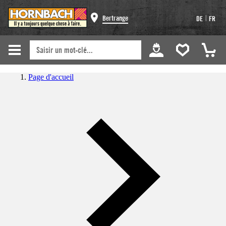
|
Bertrange
DE
FR
Page d'accueil