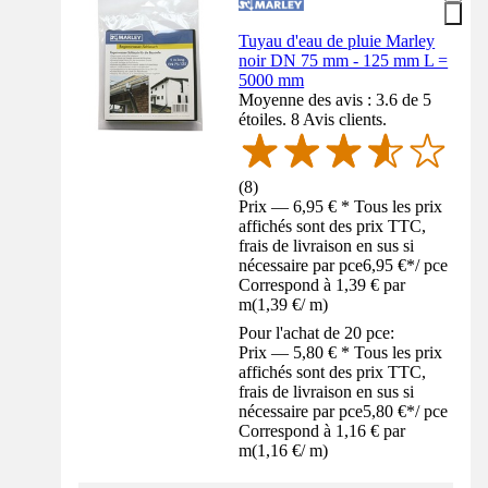
Tuyau d'eau de pluie Marley
noir DN 75 mm - 125 mm L =
5000 mm
Moyenne des avis : 3.6 de 5
étoiles. 8 Avis clients.
(
8
)
Prix — 6,95 € * Tous les prix
affichés sont des prix TTC,
frais de livraison en sus si
nécessaire par pce
6,95 €
*
/
pce
Correspond à 1,39 € par
m
(
1,39 €
/
m
)
Pour l'achat de 20 pce:
Prix — 5,80 € * Tous les prix
affichés sont des prix TTC,
frais de livraison en sus si
nécessaire par pce
5,80 €
*
/
pce
Correspond à 1,16 € par
m
(
1,16 €
/
m
)