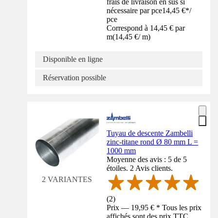
frais de livraison en sus si
nécessaire par pce
14,45 €
*
/
pce
Correspond à 14,45 € par
m
(
14,45 €
/
m
)
Disponible en ligne
Réservation possible
Tuyau de descente Zambelli
zinc-titane rond Ø 80 mm L =
1000 mm
Moyenne des avis : 5 de 5
étoiles. 2 Avis clients.
2 VARIANTES
(
2
)
Prix — 19,95 € * Tous les prix
affichés sont des prix TTC,