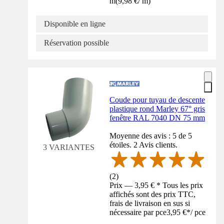
m
(
9,98 €
/
m
)
Disponible en ligne
Réservation possible
Coude pour tuyau de descente
plastique rond Marley 67° gris
fenêtre RAL 7040 DN 75 mm
Moyenne des avis : 5 de 5
étoiles. 2 Avis clients.
3 VARIANTES
(
2
)
Prix — 3,95 € * Tous les prix
affichés sont des prix TTC,
frais de livraison en sus si
nécessaire par pce
3,95 €
*
/
pce