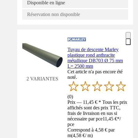
Disponible en ligne
Réservation non disponible
Tuyau de descente Marley
plastique rond anthracite
métallique DB703 Ø 75 mm
L= 2500 mm
Cet article n'a pas encore été
noté.
2 VARIANTES
(
0
)
Prix — 11,45 € * Tous les prix
affichés sont des prix TTC,
frais de livraison en sus si
nécessaire par pce
11,45 €
*
/
pce
Correspond à 4,58 € par
m
(
4,58 €
/
m
)