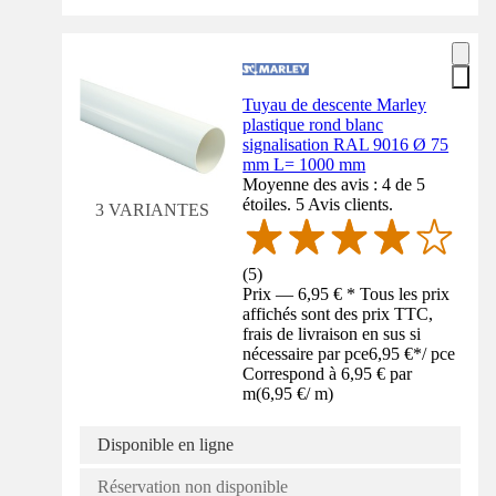
Tuyau de descente Marley
plastique rond blanc
signalisation RAL 9016 Ø 75
mm L= 1000 mm
Moyenne des avis : 4 de 5
étoiles. 5 Avis clients.
3 VARIANTES
(
5
)
Prix — 6,95 € * Tous les prix
affichés sont des prix TTC,
frais de livraison en sus si
nécessaire par pce
6,95 €
*
/
pce
Correspond à 6,95 € par
m
(
6,95 €
/
m
)
Disponible en ligne
Réservation non disponible