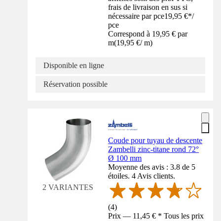
frais de livraison en sus si
nécessaire par pce
19,95 €
*
/
pce
Correspond à 19,95 € par
m
(
19,95 €
/
m
)
Disponible en ligne
Réservation possible
Coude pour tuyau de descente
Zambelli zinc-titane rond 72°
Ø 100 mm
Moyenne des avis : 3.8 de 5
étoiles. 4 Avis clients.
2 VARIANTES
(
4
)
Prix — 11,45 € * Tous les prix