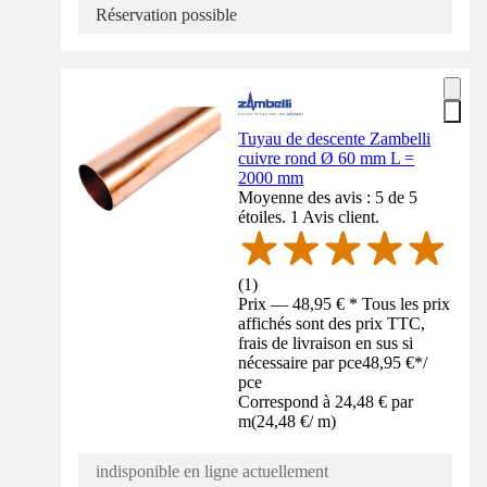
Réservation possible
Tuyau de descente Zambelli
cuivre rond Ø 60 mm L =
2000 mm
Moyenne des avis : 5 de 5
étoiles. 1 Avis client.
(
1
)
Prix — 48,95 € * Tous les prix
affichés sont des prix TTC,
frais de livraison en sus si
nécessaire par pce
48,95 €
*
/
pce
Correspond à 24,48 € par
m
(
24,48 €
/
m
)
indisponible en ligne actuellement