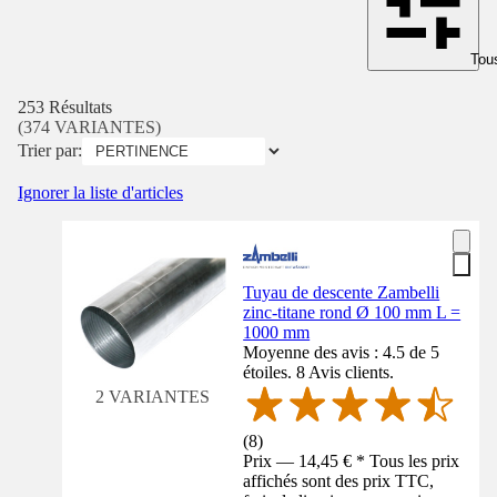
Tous
253 Résultats
(374 VARIANTES)
Trier par:
Ignorer la liste d'articles
Tuyau de descente Zambelli
zinc-titane rond Ø 100 mm L =
1000 mm
Moyenne des avis : 4.5 de 5
étoiles. 8 Avis clients.
2 VARIANTES
(
8
)
Prix — 14,45 € * Tous les prix
affichés sont des prix TTC,