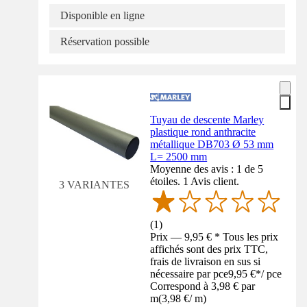
Disponible en ligne
Réservation possible
Tuyau de descente Marley
plastique rond anthracite
métallique DB703 Ø 53 mm
L= 2500 mm
Moyenne des avis : 1 de 5
étoiles. 1 Avis client.
3 VARIANTES
(
1
)
Prix — 9,95 € * Tous les prix
affichés sont des prix TTC,
frais de livraison en sus si
nécessaire par pce
9,95 €
*
/
pce
Correspond à 3,98 € par
m
(
3,98 €
/
m
)