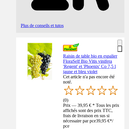
Plus de conseils et tutos
Raisin de table bio en espalier
FloraSelf Bio Vitis vinifera
'Regent' et 'Phoenix' Co 7,5 l
jaune et bleu violet
Cet article n'a pas encore été
noté.
(
0
)
Prix — 39,95 € * Tous les prix
affichés sont des prix TTC,
frais de livraison en sus si
nécessaire par pce
39,95 €
*
/
pce