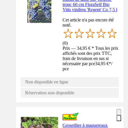
tronc 60 cm FloraSelf Bio
Vitis vinifera 'Regent' Co 7,5 l
Cet article n'a pas encore été
noté.
(
0
)
Prix — 34,95 € * Tous les prix
affichés sont des prix TTC,
frais de livraison en sus si
nécessaire par pce
34,95 €
*
/
pce
Non disponible en ligne
Réservation non disponible
Groseillier à maquereaux