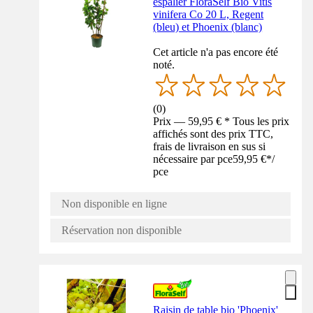
espalier FloraSelf Bio Vitis
vinifera Co 20 L, Regent
(bleu) et Phoenix (blanc)
Cet article n'a pas encore été
noté.
(
0
)
Prix — 59,95 € * Tous les prix
affichés sont des prix TTC,
frais de livraison en sus si
nécessaire par pce
59,95 €
*
/
pce
Non disponible en ligne
Réservation non disponible
Raisin de table bio 'Phoenix'