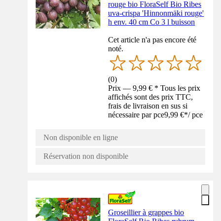
rouge bio FloraSelf Bio Ribes
uva-crispa 'Hinnonmäki rouge'
h env. 40 cm Co 3 l buisson
Cet article n'a pas encore été
noté.
(
0
)
Prix — 9,99 € * Tous les prix
affichés sont des prix TTC,
frais de livraison en sus si
nécessaire par pce
9,99 €
*
/
pce
Non disponible en ligne
Réservation non disponible
Groseillier à grappes bio