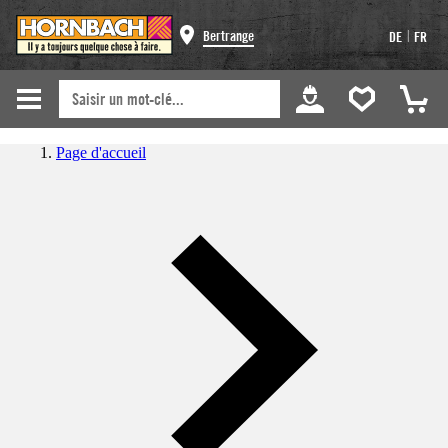
|
Bertrange
DE
FR
Page d'accueil