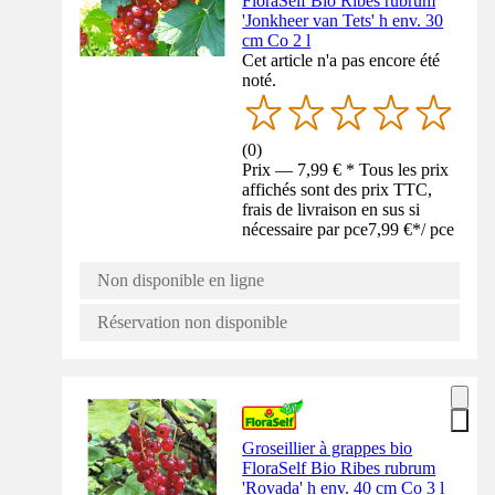
FloraSelf Bio Ribes rubrum
'Jonkheer van Tets' h env. 30
cm Co 2 l
Cet article n'a pas encore été
noté.
(
0
)
Prix — 7,99 € * Tous les prix
affichés sont des prix TTC,
frais de livraison en sus si
nécessaire par pce
7,99 €
*
/
pce
Non disponible en ligne
Réservation non disponible
Groseillier à grappes bio
FloraSelf Bio Ribes rubrum
'Rovada' h env. 40 cm Co 3 l