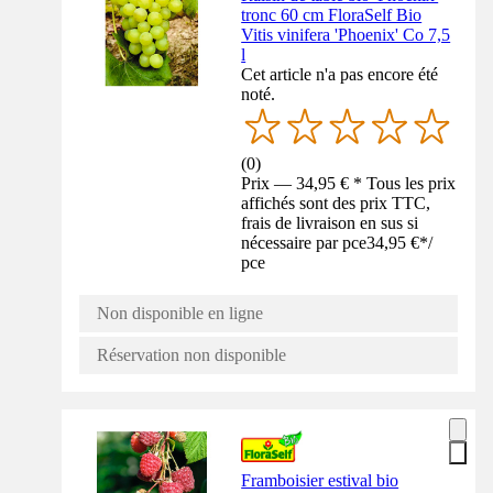
tronc 60 cm FloraSelf Bio
Vitis vinifera 'Phoenix' Co 7,5
l
Cet article n'a pas encore été
noté.
(
0
)
Prix — 34,95 € * Tous les prix
affichés sont des prix TTC,
frais de livraison en sus si
nécessaire par pce
34,95 €
*
/
pce
Non disponible en ligne
Réservation non disponible
Framboisier estival bio