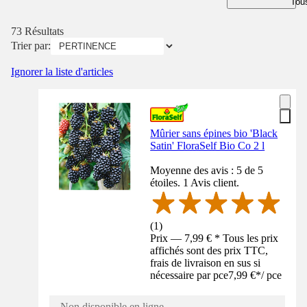
Tous
73 Résultats
Trier par:
Ignorer la liste d'articles
Mûrier sans épines bio 'Black
Satin' FloraSelf Bio Co 2 l
Moyenne des avis : 5 de 5
étoiles. 1 Avis client.
(
1
)
Prix — 7,99 € * Tous les prix
affichés sont des prix TTC,
frais de livraison en sus si
nécessaire par pce
7,99 €
*
/
pce
Non disponible en ligne