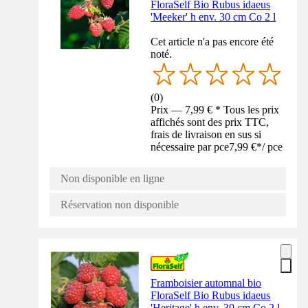
FloraSelf Bio Rubus idaeus
'Meeker' h env. 30 cm Co 2 l
Cet article n'a pas encore été
noté.
(
0
)
Prix — 7,99 € * Tous les prix
affichés sont des prix TTC,
frais de livraison en sus si
nécessaire par pce
7,99 €
*
/
pce
Non disponible en ligne
Réservation non disponible
Framboisier automnal bio
FloraSelf Bio Rubus idaeus
'Heritage' h env. 30 cm Co 2 l