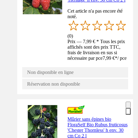
Cet article n'a pas encore été
noté.
(
0
)
Prix — 7,99 € * Tous les prix
affichés sont des prix TTC,
frais de livraison en sus si
nécessaire par pce
7,99 €
*
/
pce
Non disponible en ligne
Réservation non disponible
Mûrier sans épines bio
FloraSelf Bio Rubus fruticosus
'Chester Thornless' h env. 30
cm Co 2 l