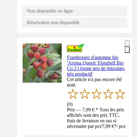
Non disponible en ligne
Réservation non disponible
Framboisier d'automne bio
'Aroma Queen' FloraSelf Bio
Co 2 l forme peu de rhizomes,
très productif
Cet article n'a pas encore été
noté.
(
0
)
Prix — 7,99 € * Tous les prix
affichés sont des prix TTC,
frais de livraison en sus si
nécessaire par pce
7,99 €
*
/
pce