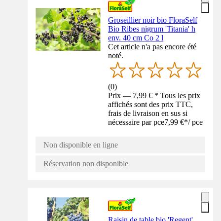
Groseillier noir bio FloraSelf
Bio Ribes nigrum 'Titania' h
env. 40 cm Co 2 l
Cet article n'a pas encore été
noté.
(
0
)
Prix — 7,99 € * Tous les prix
affichés sont des prix TTC,
frais de livraison en sus si
nécessaire par pce
7,99 €
*
/
pce
Non disponible en ligne
Réservation non disponible
Raisin de table bio 'Regent'