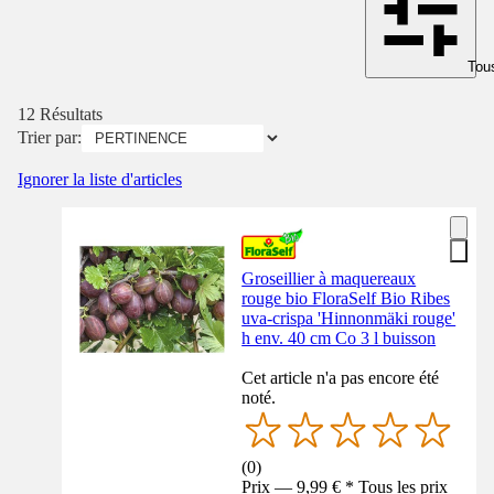
Tous
12 Résultats
Trier par:
Ignorer la liste d'articles
Groseillier à maquereaux
rouge bio FloraSelf Bio Ribes
uva-crispa 'Hinnonmäki rouge'
h env. 40 cm Co 3 l buisson
Cet article n'a pas encore été
noté.
(
0
)
Prix — 9,99 € * Tous les prix