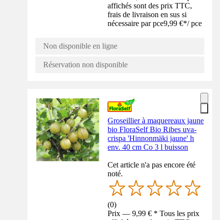
affichés sont des prix TTC,
frais de livraison en sus si
nécessaire par pce
9,99 €
*
/
pce
Non disponible en ligne
Réservation non disponible
Groseillier à maquereaux jaune
bio FloraSelf Bio Ribes uva-
crispa 'Hinnonmäki jaune' h
env. 40 cm Co 3 l buisson
Cet article n'a pas encore été
noté.
(
0
)
Prix — 9,99 € * Tous les prix