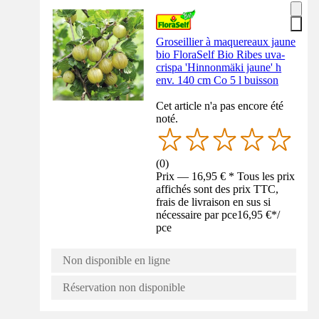
Groseillier à maquereaux jaune
bio FloraSelf Bio Ribes uva-
crispa 'Hinnonmäki jaune' h
env. 140 cm Co 5 l buisson
Cet article n'a pas encore été
noté.
(
0
)
Prix — 16,95 € * Tous les prix
affichés sont des prix TTC,
frais de livraison en sus si
nécessaire par pce
16,95 €
*
/
pce
Non disponible en ligne
Réservation non disponible