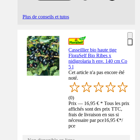
Plus de conseils et tutos
Casseillier bio haute tige
FloraSelf Bio Ribes x
nidigrolaria h env. 140 cm Co
5 l
Cet article n'a pas encore été
noté.
(
0
)
Prix — 16,95 € * Tous les prix
affichés sont des prix TTC,
frais de livraison en sus si
nécessaire par pce
16,95 €
*
/
pce