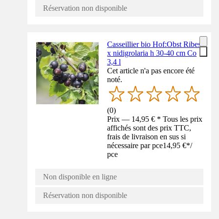
Réservation non disponible
Casseillier bio Hof:Obst Ribes
x nidigrolaria h 30-40 cm Co
3,4 l
Cet article n'a pas encore été
noté.
(
0
)
Prix — 14,95 € * Tous les prix
affichés sont des prix TTC,
frais de livraison en sus si
nécessaire par pce
14,95 €
*
/
pce
Non disponible en ligne
Réservation non disponible