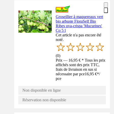
Groseillier à maquereaux vert
bio arbuste FloraSelf Bio
Ribes uva-crispa 'Mucurines'
Co 5 l
Cet article n'a pas encore été
noté.
(
0
)
Prix — 16,95 € * Tous les prix
affichés sont des prix TTC,
frais de livraison en sus si
nécessaire par pce
16,95 €
*
/
pce
Non disponible en ligne
Réservation non disponible