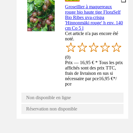
Groseillier à maquereaux
rouge bio haute tige FloraSelf
Bio Ribes uva-crispa
'Hinnonmäki rouge' h env. 140
cm Co 5 l
Cet article n'a pas encore été
noté.
(
0
)
Prix — 16,95 € * Tous les prix
affichés sont des prix TTC,
frais de livraison en sus si
nécessaire par pce
16,95 €
*
/
pce
Non disponible en ligne
Réservation non disponible