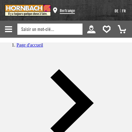
|
Bertrange
DE
FR
Page d'accueil