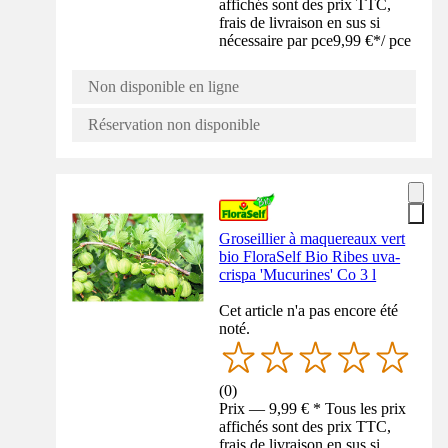
affichés sont des prix TTC,
frais de livraison en sus si
nécessaire par pce
9,99 €
*
/
pce
Non disponible en ligne
Réservation non disponible
Groseillier à maquereaux vert
bio FloraSelf Bio Ribes uva-
crispa 'Mucurines' Co 3 l
Cet article n'a pas encore été
noté.
(
0
)
Prix — 9,99 € * Tous les prix
affichés sont des prix TTC,
frais de livraison en sus si