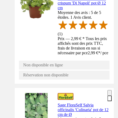
crispum 'Di Napoli' pot Ø 12
cm
Moyenne des avis : 5 de 5
étoiles. 1 Avis client.
(
1
)
Prix — 2,99 € * Tous les prix
affichés sont des prix TTC,
frais de livraison en sus si
nécessaire par pce
2,99 €
*
/
pce
Non disponible en ligne
Réservation non disponible
Sage FloraSelf Salvia
officinalis 'Culinaria' pot de 12
cm de Ø