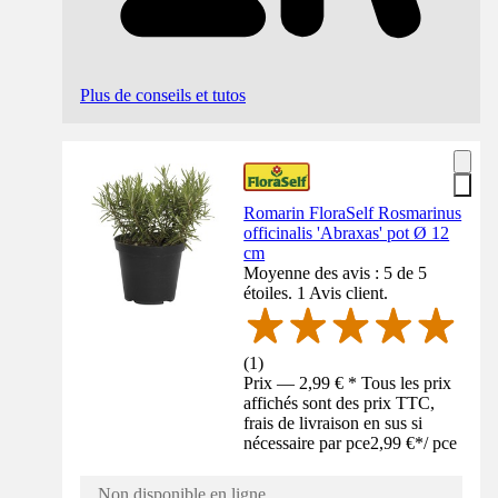
Plus de conseils et tutos
Romarin FloraSelf Rosmarinus
officinalis 'Abraxas' pot Ø 12
cm
Moyenne des avis : 5 de 5
étoiles. 1 Avis client.
(
1
)
Prix — 2,99 € * Tous les prix
affichés sont des prix TTC,
frais de livraison en sus si
nécessaire par pce
2,99 €
*
/
pce
Non disponible en ligne