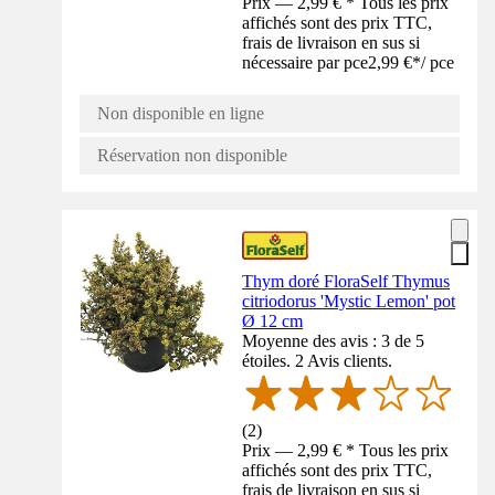
Prix — 2,99 € * Tous les prix
affichés sont des prix TTC,
frais de livraison en sus si
nécessaire par pce
2,99 €
*
/
pce
Non disponible en ligne
Réservation non disponible
Thym doré FloraSelf Thymus
citriodorus 'Mystic Lemon' pot
Ø 12 cm
Moyenne des avis : 3 de 5
étoiles. 2 Avis clients.
(
2
)
Prix — 2,99 € * Tous les prix
affichés sont des prix TTC,
frais de livraison en sus si