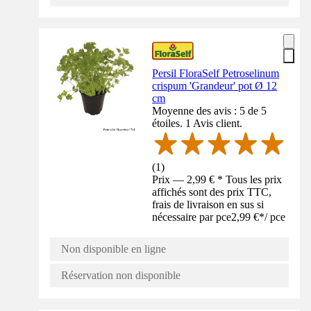
Persil FloraSelf Petroselinum
crispum 'Grandeur' pot Ø 12
cm
Moyenne des avis : 5 de 5
étoiles. 1 Avis client.
(
1
)
Prix — 2,99 € * Tous les prix
affichés sont des prix TTC,
frais de livraison en sus si
nécessaire par pce
2,99 €
*
/
pce
Non disponible en ligne
Réservation non disponible