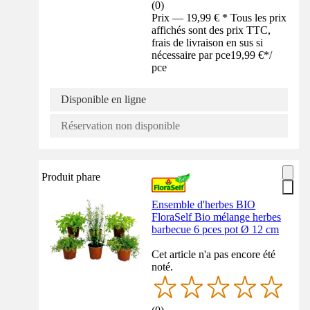
(
0
)
Prix — 19,99 € * Tous les prix
affichés sont des prix TTC,
frais de livraison en sus si
nécessaire par pce
19,99 €
*
/
pce
Disponible en ligne
Réservation non disponible
Produit phare
Ensemble d'herbes BIO
FloraSelf Bio mélange herbes
barbecue 6 pces pot Ø 12 cm
Cet article n'a pas encore été
noté.