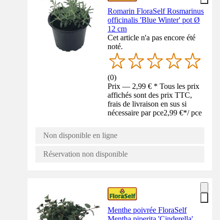
Romarin FloraSelf Rosmarinus
officinalis 'Blue Winter' pot Ø
12 cm
Cet article n'a pas encore été
noté.
(
0
)
Prix — 2,99 € * Tous les prix
affichés sont des prix TTC,
frais de livraison en sus si
nécessaire par pce
2,99 €
*
/
pce
Non disponible en ligne
Réservation non disponible
Menthe poivrée FloraSelf
Mentha piperita 'Cinderella'