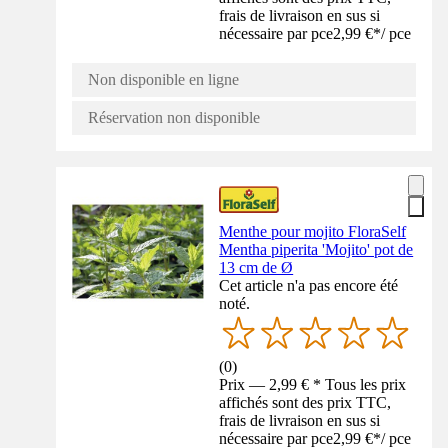
frais de livraison en sus si
nécessaire par pce
2,99 €
*
/
pce
Non disponible en ligne
Réservation non disponible
Menthe pour mojito FloraSelf
Mentha piperita 'Mojito' pot de
13 cm de Ø
Cet article n'a pas encore été
noté.
(
0
)
Prix — 2,99 € * Tous les prix
affichés sont des prix TTC,
frais de livraison en sus si
nécessaire par pce
2,99 €
*
/
pce