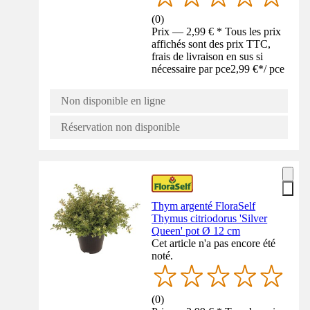
(
0
)
Prix — 2,99 € * Tous les prix
affichés sont des prix TTC,
frais de livraison en sus si
nécessaire par pce
2,99 €
*
/
pce
Non disponible en ligne
Réservation non disponible
Thym argenté FloraSelf
Thymus citriodorus 'Silver
Queen' pot Ø 12 cm
Cet article n'a pas encore été
noté.
(
0
)