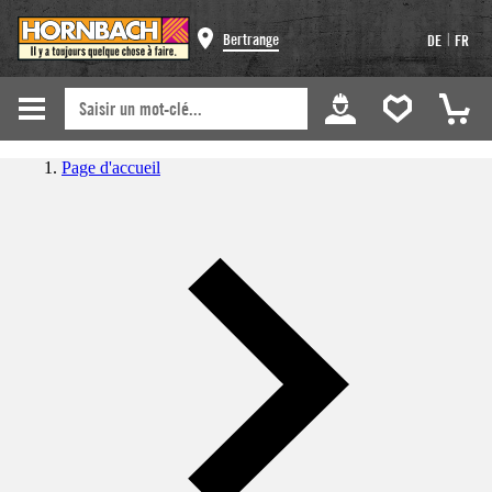
|
Bertrange
DE
FR
Page d'accueil