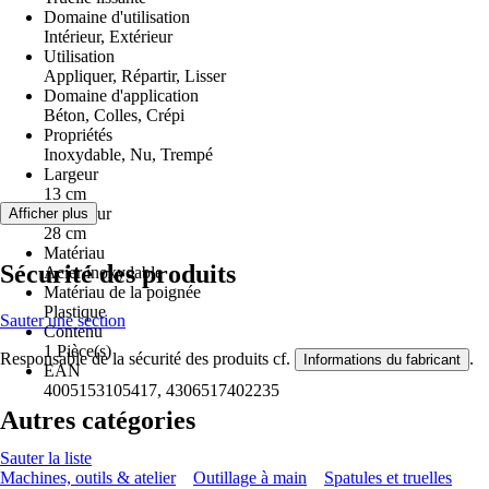
Domaine d'utilisation
Intérieur, Extérieur
Utilisation
Appliquer, Répartir, Lisser
Domaine d'application
Béton, Colles, Crépi
Propriétés
Inoxydable, Nu, Trempé
Largeur
13 cm
Longueur
Afficher plus
28 cm
Matériau
Sécurité des produits
Acier inoxydable
Matériau de la poignée
Plastique
Sauter une section
Contenu
1 Pièce(s)
Responsable de la sécurité des produits cf.
.
Informations du fabricant
EAN
4005153105417, 4306517402235
Autres catégories
Sauter la liste
Machines, outils & atelier
Outillage à main
Spatules et truelles