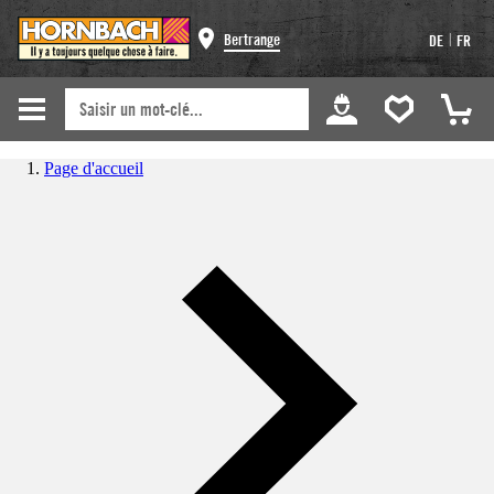
|
Bertrange
DE
FR
Page d'accueil