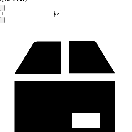
1 pce