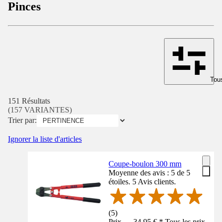
Pinces
Tous
151 Résultats
(157 VARIANTES)
Trier par:
Ignorer la liste d'articles
Coupe-boulon 300 mm
Moyenne des avis : 5 de 5
étoiles. 5 Avis clients.
(
5
)
Prix — 34,95 € * Tous les prix