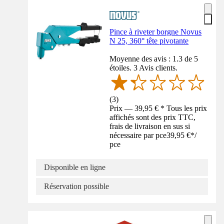
Pince à riveter borgne Novus
N 25, 360° tête pivotante
Moyenne des avis : 1.3 de 5
étoiles. 3 Avis clients.
(
3
)
Prix — 39,95 € * Tous les prix
affichés sont des prix TTC,
frais de livraison en sus si
nécessaire par pce
39,95 €
*
/
pce
Disponible en ligne
Réservation possible