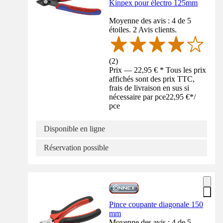
Kinpex pour électro 125mm
Moyenne des avis : 4 de 5
étoiles. 2 Avis clients.
(
2
)
Prix — 22,95 € * Tous les prix
affichés sont des prix TTC,
frais de livraison en sus si
nécessaire par pce
22,95 €
*
/
pce
Disponible en ligne
Réservation possible
Pince coupante diagonale 150
mm
Moyenne des avis : 4 de 5