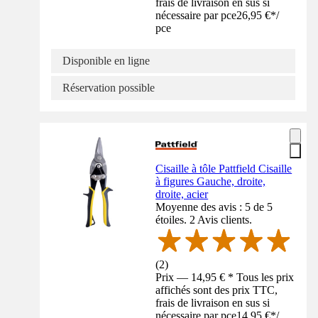
frais de livraison en sus si
nécessaire par pce
26,95 €
*
/
pce
Disponible en ligne
Réservation possible
Cisaille à tôle Pattfield Cisaille
à figures Gauche, droite,
droite, acier
Moyenne des avis : 5 de 5
étoiles. 2 Avis clients.
(
2
)
Prix — 14,95 € * Tous les prix
affichés sont des prix TTC,
frais de livraison en sus si
nécessaire par pce
14,95 €
*
/