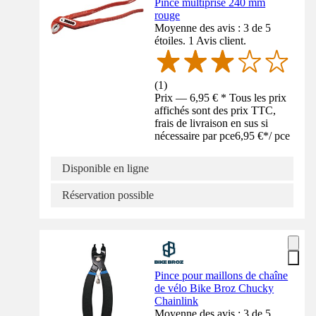
Pince multiprise 240 mm
rouge
Moyenne des avis : 3 de 5
étoiles. 1 Avis client.
(
1
)
Prix — 6,95 € * Tous les prix
affichés sont des prix TTC,
frais de livraison en sus si
nécessaire par pce
6,95 €
*
/
pce
Disponible en ligne
Réservation possible
Pince pour maillons de chaîne
de vélo Bike Broz Chucky
Chainlink
Moyenne des avis : 3 de 5