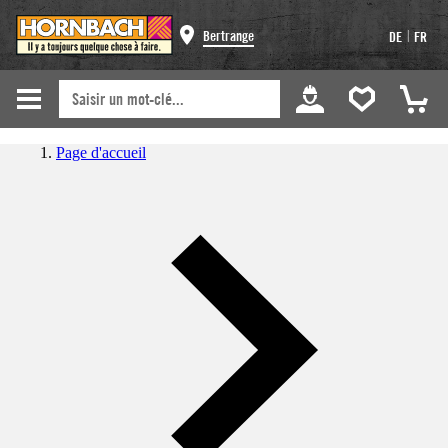
|
Bertrange
DE
FR
Page d'accueil