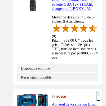
Bosch Professional avec 1x
batterie GBA 12V (1.5Ah),
chargeur et L-BOXX 136
Moyenne des avis : 4.6 de 5
étoiles. 8 Avis clients.
(
8
)
Prix — 889,00 € * Tous les
prix affichés sont des prix
TTC, frais de livraison en sus
si nécessaire par pce
889,00 €
*
/
pce
Disponible en ligne
Réservation possible
Appareil de localisation Bosch