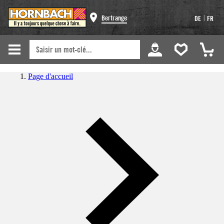
|
Bertrange
DE
FR
Page d'accueil