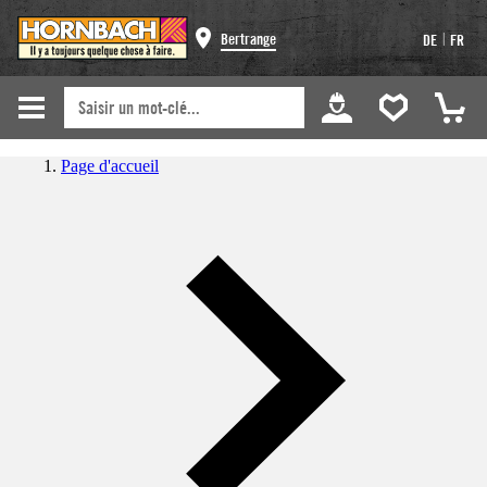
|
Bertrange
DE
FR
Page d'accueil