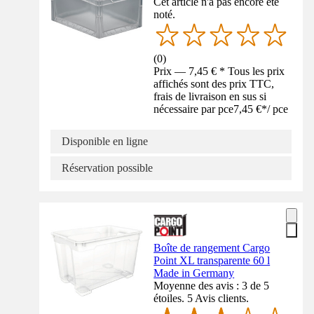
Cet article n'a pas encore été
noté.
(
0
)
Prix — 7,45 € * Tous les prix
affichés sont des prix TTC,
frais de livraison en sus si
nécessaire par pce
7,45 €
*
/
pce
Disponible en ligne
Réservation possible
Boîte de rangement Cargo
Point XL transparente 60 l
Made in Germany
Moyenne des avis : 3 de 5
étoiles. 5 Avis clients.