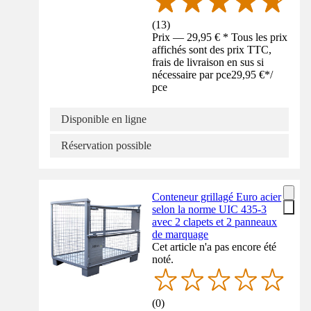
(
13
)
Prix — 29,95 € * Tous les prix
affichés sont des prix TTC,
frais de livraison en sus si
nécessaire par pce
29,95 €
*
/
pce
Disponible en ligne
Réservation possible
Conteneur grillagé Euro acier
selon la norme UIC 435-3
avec 2 clapets et 2 panneaux
de marquage
Cet article n'a pas encore été
noté.
(
0
)