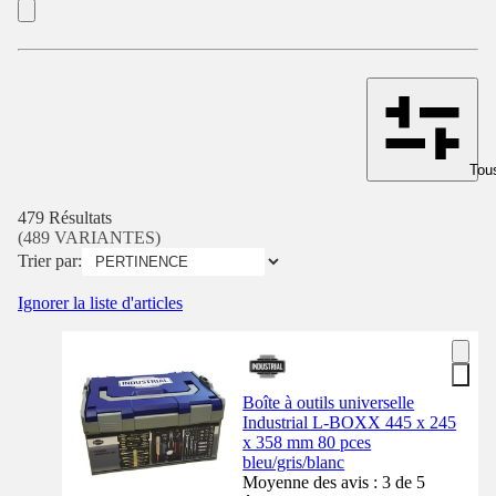
Tous
479 Résultats
(489 VARIANTES)
Trier par:
Ignorer la liste d'articles
Boîte à outils universelle
Industrial L-BOXX 445 x 245
x 358 mm 80 pces
bleu/gris/blanc
Moyenne des avis : 3 de 5