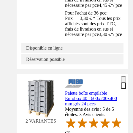
nécessaire par pce
4,45 €
*
/
pce
Pour l'achat de 36 pce:
Prix — 3,30 € * Tous les prix
affichés sont des prix TTC,
frais de livraison en sus si
nécessaire par pce
3,30 €
*
/
pce
Disponible en ligne
Réservation possible
Palette boîte empilable
Eurobox 40 l 600x200x400
mm gris 24 pces
Moyenne des avis : 5 de 5
étoiles. 3 Avis clients.
2 VARIANTES
(
3
)