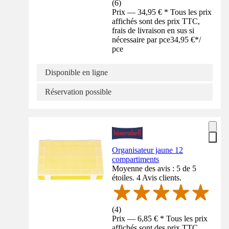
(
6
)
Prix — 34,95 € * Tous les prix
affichés sont des prix TTC,
frais de livraison en sus si
nécessaire par pce
34,95 €
*
/
pce
Disponible en ligne
Réservation possible
Organisateur jaune 12
compartiments
Moyenne des avis : 5 de 5
étoiles. 4 Avis clients.
(
4
)
Prix — 6,85 € * Tous les prix
affichés sont des prix TTC,