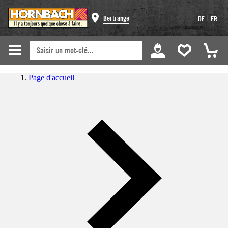
|
Bertrange
DE
FR
Page d'accueil