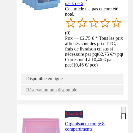
pack de 6
Cet article n'a pas encore été
noté.
(
0
)
Prix — 62,75 € * Tous les prix
affichés sont des prix TTC,
frais de livraison en sus si
nécessaire par pqt
62,75 €
*
/
pqt
Correspond à 10,46 € par
pce
(
10,46 €
/
pce
)
Disponible en ligne
Réservation non disponible
Organisateur rouge 8
compartiments