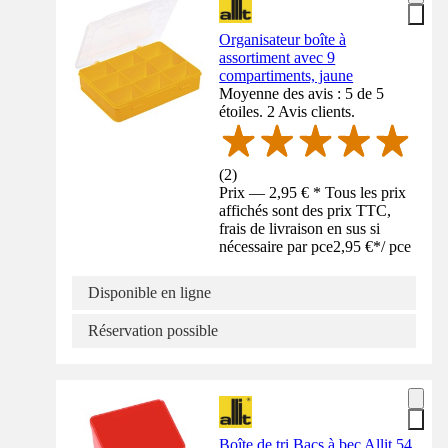
Organisateur boîte à
assortiment avec 9
compartiments, jaune
Moyenne des avis : 5 de 5
étoiles. 2 Avis clients.
(
2
)
Prix — 2,95 € * Tous les prix
affichés sont des prix TTC,
frais de livraison en sus si
nécessaire par pce
2,95 €
*
/
pce
Disponible en ligne
Réservation possible
Boîte de tri Bacs à bec Allit 54