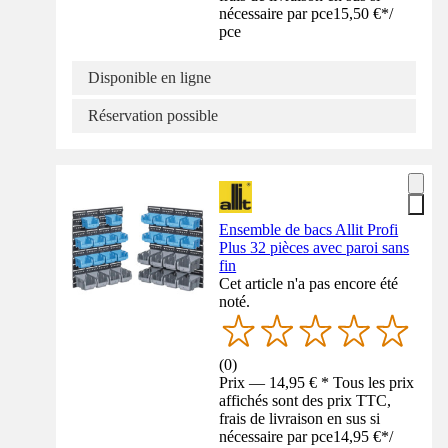
nécessaire par pce
15,50 €
*
/
pce
Disponible en ligne
Réservation possible
Ensemble de bacs Allit Profi
Plus 32 pièces avec paroi sans
fin
Cet article n'a pas encore été
noté.
(
0
)
Prix — 14,95 € * Tous les prix
affichés sont des prix TTC,
frais de livraison en sus si
nécessaire par pce
14,95 €
*
/