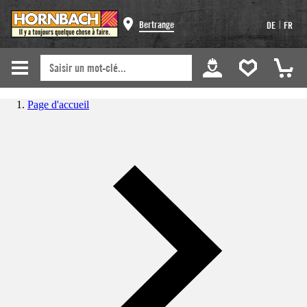
|
Bertrange
DE
FR
Page d'accueil