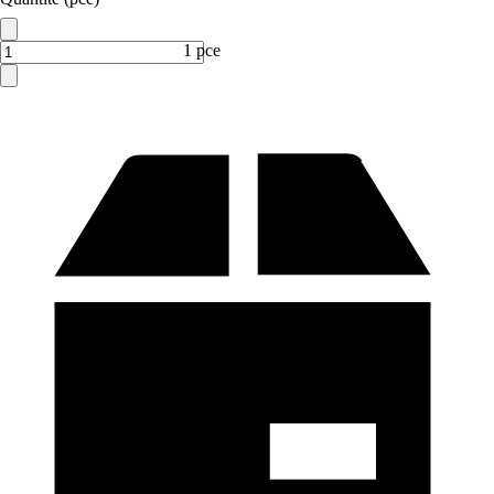
1 pce