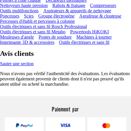
Pistolet à colle chaude
Décapeurs thermiques
Nettoyeurs haute pression
Rabots & fraisage
Compresseurs
Outils multifonctions
Aspirateurs & appareils de nettoyage
Ponceuses
Scies
Groupe électrogène
Agrafeuse & clouteuse
Perceuses d'établi et perceuses à colonne
Outils électriques et sans fil Bosch Professional
Outils électriques et sans fil Metabo
Powertools HiKOKI
Meuleuses d'angle
Postes de soudure
Machines à tourner
Imprimante 3D & accessoires
Outils électriques et sans fil
Avis clients
Sauter une section
Nous n'avons pas vérifié l'authenticité des évaluations. Les évaluations
peuvent également provenir de clients dont il n'est pas prouvé qu'ils
aient utilisé ou acheté la marchandise.
Paiement par