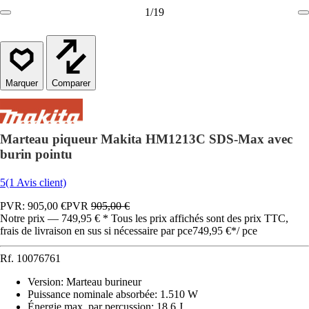
1
/
19
Comparer
Marteau piqueur Makita HM1213C SDS-Max avec
burin pointu
5
(1 Avis client)
PVR: 905,00 €
PVR
905,00 €
Notre prix — 749,95 € * Tous les prix affichés sont des prix TTC,
frais de livraison en sus si nécessaire par pce
749,95 €
*
/
pce
Rf.
10076761
Version
:
Marteau burineur
Puissance nominale absorbée
:
1.510 W
Énergie max. par percussion
:
18,6 J