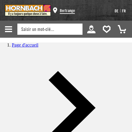
|
Bertrange
DE
FR
Page d'accueil