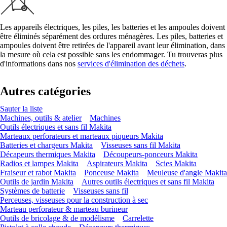
Les appareils électriques, les piles, les batteries et les ampoules doivent
être éliminés séparément des ordures ménagères. Les piles, batteries et
ampoules doivent être retirées de l'appareil avant leur élimination, dans
la mesure où cela est possible sans les endommager. Tu trouveras plus
d'informations dans nos
services d'élimination des déchets
.
Autres catégories
Sauter la liste
Machines, outils & atelier
Machines
Outils électriques et sans fil Makita
Marteaux perforateurs et marteaux piqueurs Makita
Batteries et chargeurs Makita
Visseuses sans fil Makita
Décapeurs thermiques Makita
Découpeurs-ponceurs Makita
Radios et lampes Makita
Aspirateurs Makita
Scies Makita
Fraiseur et rabot Makita
Ponceuse Makita
Meuleuse d'angle Makita
Outils de jardin Makita
Autres outils électriques et sans fil Makita
Systèmes de batterie
Visseuses sans fil
Perceuses, visseuses pour la construction à sec
Marteau perforateur & marteau burineur
Outils de bricolage & de modélisme
Carrelette