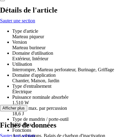
Détails de l'article
Sauter une section
Type d'article
Marteau piqueur
Version
Marteau burineur
Domaine d'utilisation
Extérieur, Intérieur
Utilisation
Interrompre, Marteau perforateur, Burinage, Griffage
Domaine d'application
Chantier, Maison, Jardin
Type d'entraînement
Électrique
Puissance nominale absorbée
1.510 W
Énergie max. par percussion
Afficher plus
18,6 J
Type de mandrin / porte-outil
Fiches de données
SDS-Max
Fonctions
Sauter une section
Anti-vibrations, Balais de charbon d'inactivation