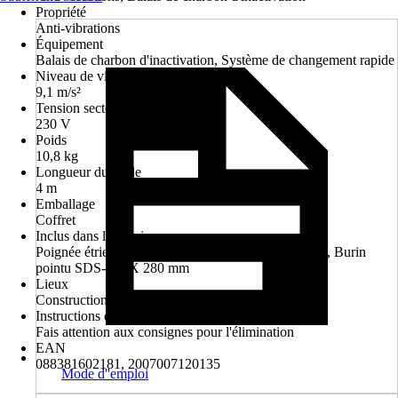
Propriété
Anti-vibrations
Équipement
Balais de charbon d'inactivation, Système de changement rapide
Niveau de vibration à plein régime
9,1 m/s²
Tension secteur
230 V
Poids
10,8 kg
Longueur du câble
4 m
Emballage
Coffret
Inclus dans la livraison
Poignée étrier cpl., Graisse pour forets/burins 100ml, Burin
pointu SDS-MAX 280 mm
Lieux
Construction, Chantier, Rénovation, Assainissement
Instructions d'élimination
Fais attention aux consignes pour l'élimination
EAN
088381602181, 2007007120135
Mode d''emploi