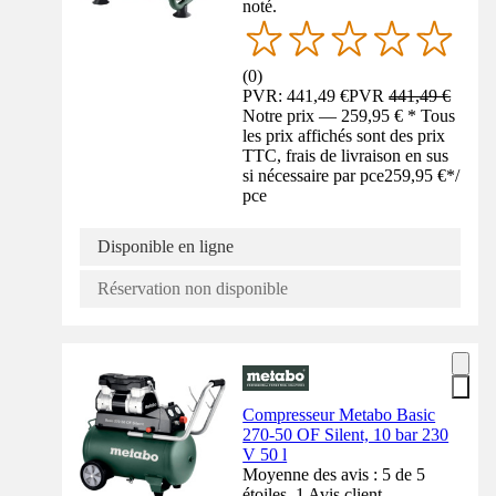
noté.
(
0
)
PVR: 441,49 €
PVR
441,49 €
Notre prix — 259,95 € * Tous
les prix affichés sont des prix
TTC, frais de livraison en sus
si nécessaire par pce
259,95 €
*
/
pce
Disponible en ligne
Réservation non disponible
Compresseur Metabo Basic
270-50 OF Silent, 10 bar 230
V 50 l
Moyenne des avis : 5 de 5
étoiles. 1 Avis client.