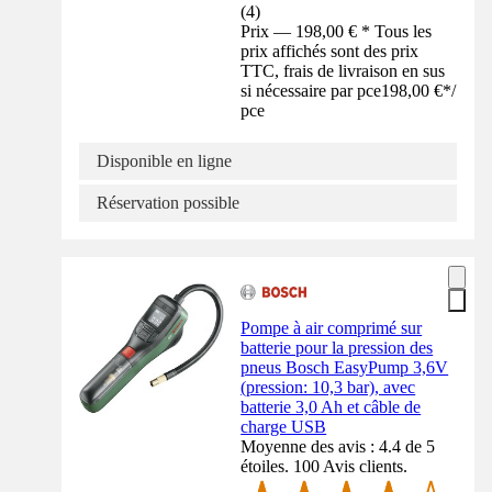
(
4
)
Prix — 198,00 € * Tous les
prix affichés sont des prix
TTC, frais de livraison en sus
si nécessaire par pce
198,00 €
*
/
pce
Disponible en ligne
Réservation possible
Pompe à air comprimé sur
batterie pour la pression des
pneus Bosch EasyPump 3,6V
(pression: 10,3 bar), avec
batterie 3,0 Ah et câble de
charge USB
Moyenne des avis : 4.4 de 5
étoiles. 100 Avis clients.