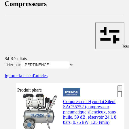
Compresseurs
Tous
84 Résultats
Trier par:
Ignorer la liste d'articles
Produit phare
Compresseur Hyundai Silent
SAC55752 (compresseur
pneumatique silencieux, sans
huile, 59 dB, réservoir 24 l, 8
bars, 0,75 kW, 125 l/min)