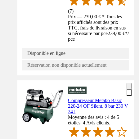
(
7
)
Prix — 239,00 € * Tous les
prix affichés sont des prix
TTC, frais de livraison en sus
si nécessaire par pce
239,00 €
*
/
pce
Disponible en ligne
Réservation non disponible actuellement
Compresseur Metabo Basic
220-24 OF Silent, 8 bar 230 V
24 l
Moyenne des avis : 4 de 5
étoiles. 4 Avis clients.