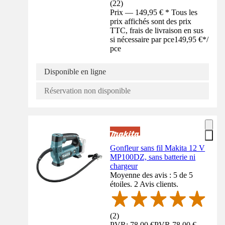
(
22
)
Prix — 149,95 € * Tous les
prix affichés sont des prix
TTC, frais de livraison en sus
si nécessaire par pce
149,95 €
*
/
pce
Disponible en ligne
Réservation non disponible
Gonfleur sans fil Makita 12 V
MP100DZ, sans batterie ni
chargeur
Moyenne des avis : 5 de 5
étoiles. 2 Avis clients.
(
2
)
PVR: 78,00 €
PVR
78,00 €