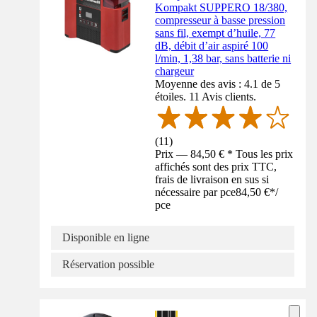
Kompakt SUPPERO 18/380,
compresseur à basse pression
sans fil, exempt d’huile, 77
dB, débit d’air aspiré 100
l/min, 1,38 bar, sans batterie ni
chargeur
Moyenne des avis : 4.1 de 5
étoiles. 11 Avis clients.
(
11
)
Prix — 84,50 € * Tous les prix
affichés sont des prix TTC,
frais de livraison en sus si
nécessaire par pce
84,50 €
*
/
pce
Disponible en ligne
Réservation possible