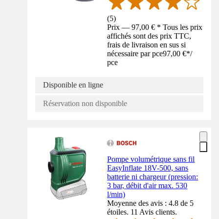
(
5
)
Prix — 97,00 € * Tous les prix
affichés sont des prix TTC,
frais de livraison en sus si
nécessaire par pce
97,00 €
*
/
pce
Disponible en ligne
Réservation non disponible
Pompe volumétrique sans fil
EasyInflate 18V-500, sans
batterie ni chargeur (pression:
3 bar, débit d'air max. 530
l/min)
Moyenne des avis : 4.8 de 5
étoiles. 11 Avis clients.