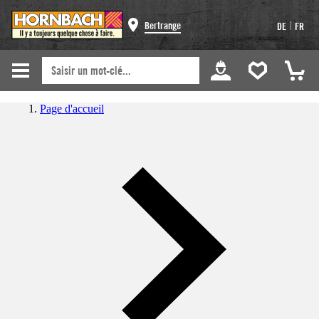
|
Bertrange
DE
FR
Page d'accueil