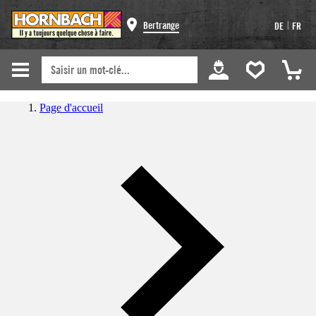
|
Bertrange
DE
FR
Page d'accueil