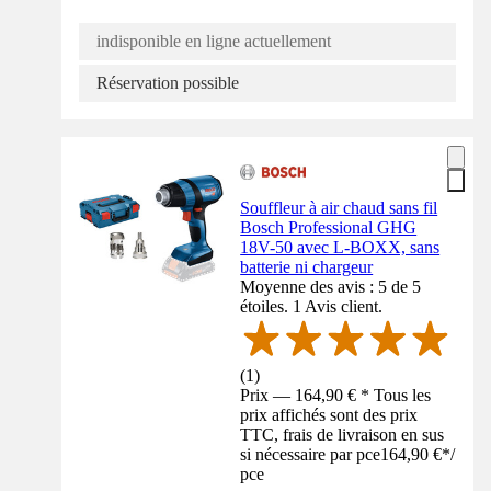
indisponible en ligne actuellement
Réservation possible
Souffleur à air chaud sans fil
Bosch Professional GHG
18V-50 avec L-BOXX, sans
batterie ni chargeur
Moyenne des avis : 5 de 5
étoiles. 1 Avis client.
(
1
)
Prix — 164,90 € * Tous les
prix affichés sont des prix
TTC, frais de livraison en sus
si nécessaire par pce
164,90 €
*
/
pce