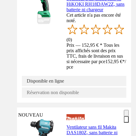
HiKOKI RH18DAW2Z, sans
batterie ni chargeur
Cet article n'a pas encore été
noté.
(
0
)
Prix — 152,95 € * Tous les
prix affichés sont des prix
TTC, frais de livraison en sus
si nécessaire par pce
152,95 €
*
/
pce
Disponible en ligne
Réservation non disponible
NOUVEAU
Ventilateur sans fil Makita
DAS180Z, sans batterie ni