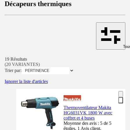
Décapeurs thermiques
Tous
19 Résultats
(20 VARIANTES)
Trier par:
Ignorer la liste d'articles
Thermoventilateur Makita
HG6031VK 1800 W avec
coffret et 4 buses
Moyenne des avis : 5 de 5
étoiles. 1 Avis client.