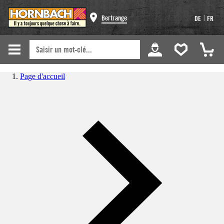
|
Bertrange
DE
FR
Page d'accueil