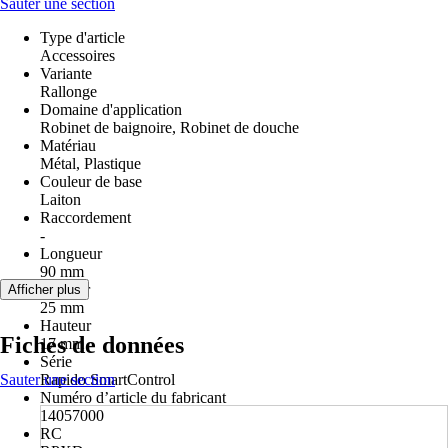
Sauter une section
Type d'article
Accessoires
Variante
Rallonge
Domaine d'application
Robinet de baignoire, Robinet de douche
Matériau
Métal, Plastique
Couleur de base
Laiton
Raccordement
-
Longueur
90 mm
Largeur
Afficher plus
25 mm
Hauteur
Fiches de données
17 mm
Série
Sauter une section
Rapido SmartControl
Numéro d’article du fabricant
14057000
RC