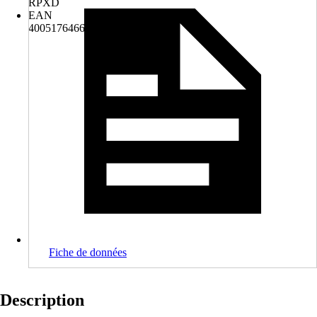
RPXD
EAN
4005176466304
Fiche de données
Description