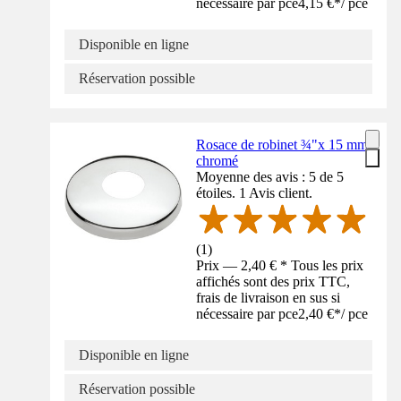
nécessaire par pce
4,15 €
*
/
pce
Disponible en ligne
Réservation possible
Rosace de robinet ¾"x 15 mm
chromé
Moyenne des avis : 5 de 5
étoiles. 1 Avis client.
(
1
)
Prix — 2,40 € * Tous les prix
affichés sont des prix TTC,
frais de livraison en sus si
nécessaire par pce
2,40 €
*
/
pce
Disponible en ligne
Réservation possible