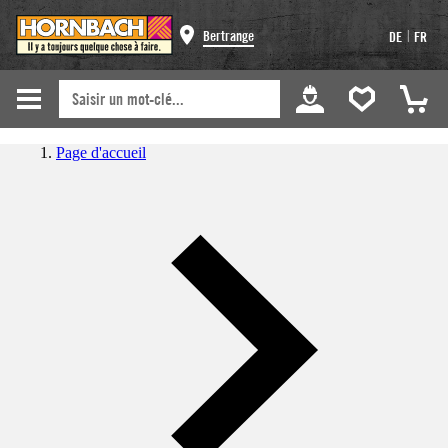
|
Bertrange
DE
FR
Page d'accueil