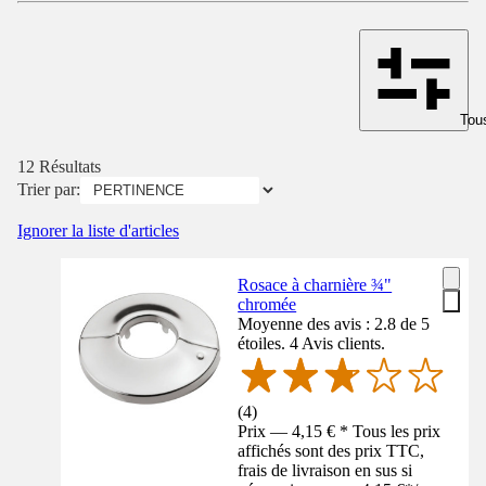
Tous
12 Résultats
Trier par:
Ignorer la liste d'articles
Rosace à charnière ¾"
chromée
Moyenne des avis : 2.8 de 5
étoiles. 4 Avis clients.
(
4
)
Prix — 4,15 € * Tous les prix
affichés sont des prix TTC,
frais de livraison en sus si