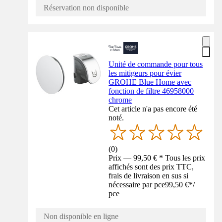
Réservation non disponible
Unité de commande pour tous
les mitigeurs pour évier
GROHE Blue Home avec
fonction de filtre 46958000
chrome
Cet article n'a pas encore été
noté.
(
0
)
Prix — 99,50 € * Tous les prix
affichés sont des prix TTC,
frais de livraison en sus si
nécessaire par pce
99,50 €
*
/
pce
Non disponible en ligne