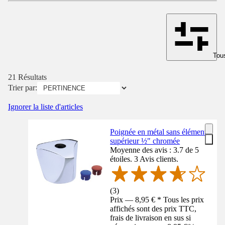
Tous
21 Résultats
Trier par:
Ignorer la liste d'articles
Poignée en métal sans élément
supérieur ½" chromée
Moyenne des avis : 3.7 de 5
étoiles. 3 Avis clients.
(
3
)
Prix — 8,95 € * Tous les prix
affichés sont des prix TTC,
frais de livraison en sus si