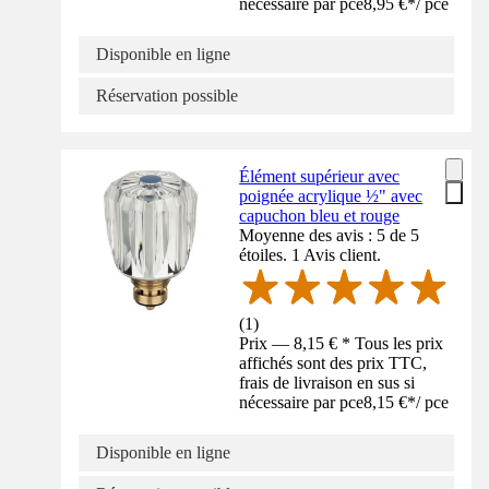
nécessaire par pce
8,95 €
*
/
pce
Disponible en ligne
Réservation possible
Élément supérieur avec
poignée acrylique ½" avec
capuchon bleu et rouge
Moyenne des avis : 5 de 5
étoiles. 1 Avis client.
(
1
)
Prix — 8,15 € * Tous les prix
affichés sont des prix TTC,
frais de livraison en sus si
nécessaire par pce
8,15 €
*
/
pce
Disponible en ligne