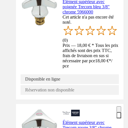
Élément supérieur avec
poignée Trecorn bleu 3/8"
chrome 5966000
Cet article n'a pas encore été
noté.
(
0
)
Prix — 18,00 € * Tous les prix
affichés sont des prix TTC,
frais de livraison en sus si
nécessaire par pce
18,00 €
*
/
pce
Disponible en ligne
Réservation non disponible
Élément supérieur avec
Trecorn rouge 3/8" chrome