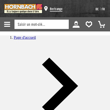
|
Bertrange
DE
FR
Page d'accueil