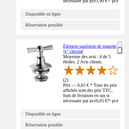
nécessaire par pce
5,90 €
*
/
pce
Disponible en ligne
Réservation possible
Élément supérieur de manette
¾" chromé
Moyenne des avis : 4 de 5
étoiles. 2 Avis clients.
(
2
)
Prix — 6,65 € * Tous les prix
affichés sont des prix TTC,
frais de livraison en sus si
nécessaire par pce
6,65 €
*
/
pce
Disponible en ligne
Réservation possible