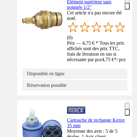
Élément supérieur sans
poignée 1/2"
Cet article n'a pas encore été
noté.
(
0
)
Prix — 4,75 € * Tous les prix
affichés sont des prix TTC,
frais de livraison en sus si
nécessaire par pce
4,75 €
*
/
pce
Disponible en ligne
Réservation possible
Cartouche de rechange Kerox
35 mm
Moyenne des avis : 5 de 5
étoiles. 1 Avis client.