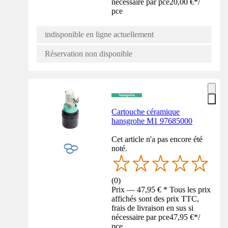
nécessaire par pce
20,00 €
*
/
pce
indisponible en ligne actuellement
Réservation non disponible
Cartouche céramique
hansgrohe M1 97685000
Cet article n'a pas encore été
noté.
(
0
)
Prix — 47,95 € * Tous les prix
affichés sont des prix TTC,
frais de livraison en sus si
nécessaire par pce
47,95 €
*
/
pce