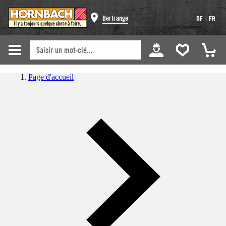
|
Bertrange
DE
FR
Page d'accueil