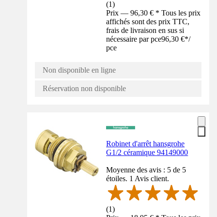
(
1
)
Prix — 96,30 € * Tous les prix
affichés sont des prix TTC,
frais de livraison en sus si
nécessaire par pce
96,30 €
*
/
pce
Non disponible en ligne
Réservation non disponible
Robinet d'arrêt hansgrohe
G1/2 céramique 94149000
Moyenne des avis : 5 de 5
étoiles. 1 Avis client.
(
1
)