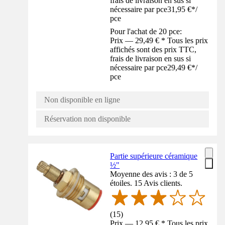
frais de livraison en sus si
nécessaire par pce
31,95 €
*
/
pce
Pour l'achat de 20 pce:
Prix — 29,49 € * Tous les prix
affichés sont des prix TTC,
frais de livraison en sus si
nécessaire par pce
29,49 €
*
/
pce
Non disponible en ligne
Réservation non disponible
Partie supérieure céramique
½"
Moyenne des avis : 3 de 5
étoiles. 15 Avis clients.
(
15
)
Prix — 12,95 € * Tous les prix