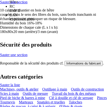
Sauter une section
Hêtre
RC
10 cales de chantier en bois de hêtre
ZMFR
coupées dans le sens des fibres du bois, sans bords tranchants ni
EAN
échardes pouvant provoquer un risque de blessure.
4306516314386
Humidité du bois 16%-18%
Dimensions de chaque cale (L x l x h):
180x80x20 mm (arrière)/3 mm (avant)
Sécurité des produits
Sauter une section
Responsable de la sécurité des produits cf.
.
Informations du fabricant
Autres catégories
Sauter la liste
Machines, outils & atelier
Outillage à main
Outils de construction
Scies à main
Outils de mesure
Travail du bois & des métaux
Pied de biche & barres à mine
Clé à douille et clé de serrage
Pinces
Tournevis
Marteaux
Spatules et truelles
Taloches
Règles de maçon, à crépi & à aplanir
Œillets & rivets