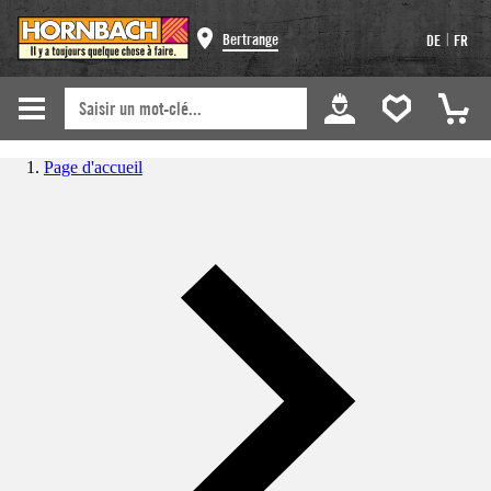
|
Bertrange
DE
FR
Page d'accueil