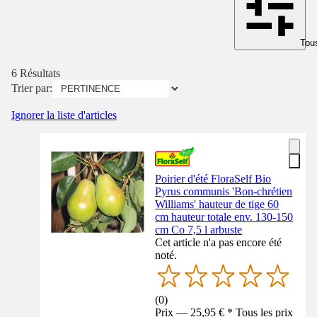
Tous
6 Résultats
Trier par:
Ignorer la liste d'articles
Poirier d'été FloraSelf Bio
Pyrus communis 'Bon-chrétien
Williams' hauteur de tige 60
cm hauteur totale env. 130-150
cm Co 7,5 l arbuste
Cet article n'a pas encore été
noté.
(
0
)
Prix — 25,95 € * Tous les prix