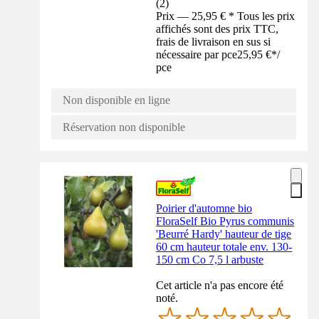
(
2
)
Prix — 25,95 € * Tous les prix
affichés sont des prix TTC,
frais de livraison en sus si
nécessaire par pce
25,95 €
*
/
pce
Non disponible en ligne
Réservation non disponible
Poirier d'automne bio
FloraSelf Bio Pyrus communis
'Beurré Hardy' hauteur de tige
60 cm hauteur totale env. 130-
150 cm Co 7,5 l arbuste
Cet article n'a pas encore été
noté.