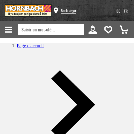
|
Bertrange
DE
FR
Page d'accueil