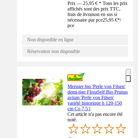
Prix — 25,95 € * Tous les prix
affichés sont des prix TTC,
frais de livraison en sus si
nécessaire par pce
25,95 €
*
/
pce
Non disponible en ligne
Réservation non disponible
Merisier bio 'Perle von Filsen'
demi-tige FloraSelf Bio Prunus
avium 'Perle von Filsen'
variété historique h 120-150
cm Co 7,5 l
Cet article n'a pas encore été
noté.