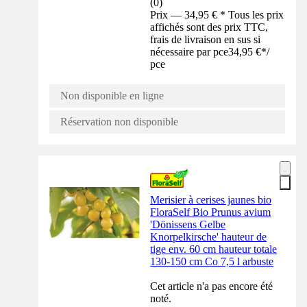
(
0
)
Prix — 34,95 € * Tous les prix
affichés sont des prix TTC,
frais de livraison en sus si
nécessaire par pce
34,95 €
*
/
pce
Non disponible en ligne
Réservation non disponible
Merisier à cerises jaunes bio
FloraSelf Bio Prunus avium
'Dönissens Gelbe
Knorpelkirsche' hauteur de
tige env. 60 cm hauteur totale
130-150 cm Co 7,5 l arbuste
Cet article n'a pas encore été
noté.