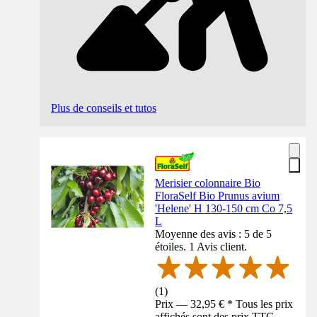
Plus de conseils et tutos
Merisier colonnaire Bio
FloraSelf Bio Prunus avium
'Helene' H 130-150 cm Co 7,5
L
Moyenne des avis : 5 de 5
étoiles. 1 Avis client.
(
1
)
Prix — 32,95 € * Tous les prix
affichés sont des prix TTC,