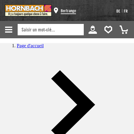
|
Bertrange
DE
FR
Page d'accueil