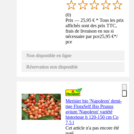
(
0
)
Prix — 25,95 € * Tous les prix
affichés sont des prix TTC,
frais de livraison en sus si
nécessaire par pce
25,95 €
*
/
pce
Non disponible en ligne
Réservation non disponible
Merisier bio 'Napoleon' demi-
tige FloraSelf Bio Prunus
avium 'Napoleon' variété
historique h 120-150 cm Co
7,5 l
Cet article n'a pas encore été
noté.