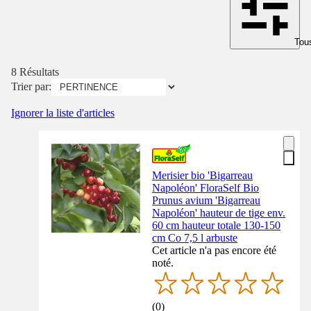
Tous
8 Résultats
Trier par:
Ignorer la liste d'articles
Merisier bio 'Bigarreau
Napoléon' FloraSelf Bio
Prunus avium 'Bigarreau
Napoléon' hauteur de tige env.
60 cm hauteur totale 130-150
cm Co 7,5 l arbuste
Cet article n'a pas encore été
noté.
(
0
)