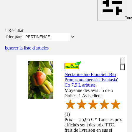
Tous
1 Résultat
Trier par:
Ignorer la liste d'articles
Nectarine bio FloraSelf Bio
Prunus nucipersica 'Fantasia'
Co 7,5 L arbuste
Moyenne des avis : 5 de 5
étoiles. 1 Avis client.
(
1
)
Prix — 25,95 € * Tous les prix
affichés sont des prix TTC,
frais de livraison en sus si