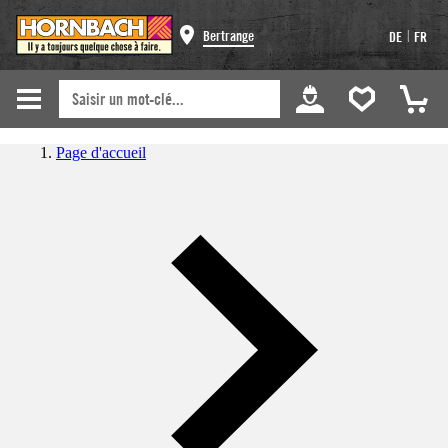
|
Bertrange
DE
FR
Page d'accueil