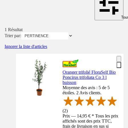
Tous
1 Résultat
Trier par:
Ignorer la liste d'articles
Oranger trifolié FloraSelf Bio
Poncirus trifoliata Co 3 l
buisson
Moyenne des avis : 5 de 5
étoiles. 2 Avis clients.
(
2
)
Prix — 14,95 € * Tous les prix
affichés sont des prix TTC,
frais de livraison en sus si