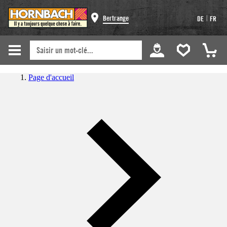
|
Bertrange
DE
FR
Page d'accueil