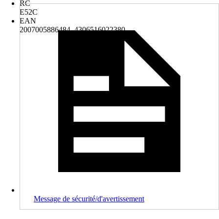
RC
E52C
EAN
2007005886484, 4306516022380
Message de sécurité/d'avertissement