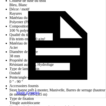
Couleur de base du tissu
Bleu, Blanc
Décor / motif
Rayures
Matériau du tissu
Polyester (PES)
Composition du matériau
100 % polyester
Qualité du tissu
Fils teints env. 200 g/m²
Matériau de la structure
Acier
Diamètre de l'arbre
38 mm
Propriété de la toile
Résistant aux UV, Hydrofuge
Type de lambrequin
Ondulé
Pente/angle d'inclinaison env.
0 ° - 90 °
Accessoires fournis
Store banne prêt à monter, Manivelle, Barres de serrage (hauteur
Mode d’emploi
de montage 1,85-2,85 m)
Type de fixation
Tringle autoblocante