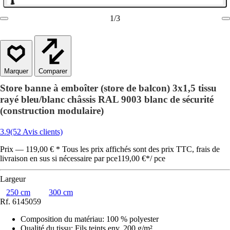
1
/
3
Comparer
Store banne à emboîter (store de balcon) 3x1,5 tissu
rayé bleu/blanc châssis RAL 9003 blanc de sécurité
(construction modulaire)
3.9
(52 Avis clients)
Prix — 119,00 € * Tous les prix affichés sont des prix TTC, frais de
livraison en sus si nécessaire par pce
119,00 €
*
/
pce
Largeur
250 cm
300 cm
Rf.
6145059
Composition du matériau
:
100 % polyester
Qualité du tissu
:
Fils teints env. 200 g/m²