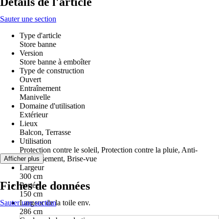
Détails de l'article
Sauter une section
Type d'article
Store banne
Version
Store banne à emboîter
Type de construction
Ouvert
Entraînement
Manivelle
Domaine d'utilisation
Extérieur
Lieux
Balcon, Terrasse
Utilisation
Protection contre le soleil, Protection contre la pluie, Anti-
éblouissement, Brise-vue
Afficher plus
Largeur
300 cm
Fiches de données
Portée
150 cm
Sauter une section
Largeur de la toile env.
286 cm