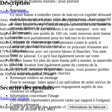
Nombre de fixations murales / pour plafond
Description
2
Remarque
Sauter une section
Ce store banne à emboîter (store de balcon) est expédié démonté
et doit être monté sur place selon les instructions., Il est conseillé
Avec votre nouveau store banne, vous allez passer tout votre temps
de fixer les pieds au plafond et au sol, Les couleurs représentées
libre sur votre balcon en été. Caractéristiques produit du store banne de
peuvent différer de l’original.
balcon (à emboîter) C'est une occasion à ne pas manquer : avec une
Côté menant
largeur de 300 cm et une portée de 160 cm, votre nouveau store banne
Gauche
de balcon convient parfaitement pour les balcons et les terrasses
Catégorie de résistance au vent
étroites. En plus de vous protéger parfaitement contre le soleil, il
Catégorie de résistance au vent 2
servira aussi de pare-vue. La toile de store en polyester résistante aux
Utilisation
UV est ultra-moderne avec ses rayures bleues et blanches. Vos amis
Privé
seront verts de jalousie. Ce qu'il faut également savoir sur votre
Poids
nouveau store banne En plus du store banne prêt à monter, la manivelle
10,2 kg
et les barres de fixation font également partie du contenu de la
Nombre de perçages de montage
livraison. En bref : avec cet élégant store banne, vous pourrez profiter
4 (2 supports avec 2 perçages chacun)
de l'été en toute tranquillité. Youpi !
Remarque relative au montage
Pour le montage, faites appel à un spécialiste de notre service de
Sécurité des produits
montage. Renseignez-vous sans engagement auprès de nos
vendeurs en magasin.
Information concernant l'image
Sauter une section
Les couleurs représentées peuvent varier par rapport à l'original.
Couleur piètement
Responsable de la sécurité des produits cf.
.
Informations du fabricant
Blanc de sécurité RAL 9003