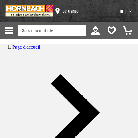
|
Bertrange
DE
FR
Page d'accueil