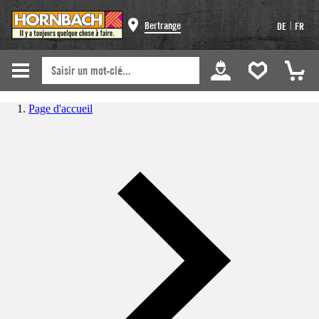
|
Bertrange
DE
FR
Page d'accueil