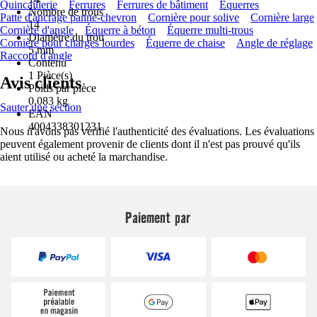
Quincaillerie
Ferrures
Ferrures de bâtiment
Équerres
Nombre de trous
Patte d'ancrage panne-chevron
Cornière pour solive
Cornière large
14
Cornière d'angle
Équerre à béton
Équerre multi-trous
Diamètre du trou
Cornière pour charges lourdes
Équerre de chaise
Angle de réglage
5 mm
Raccord d'angle
Contenu
1 Pièce(s)
Avis clients
Poids par pièce
0,083 kg
Sauter une section
EAN
4004338301231
Nous n'avons pas vérifié l'authenticité des évaluations. Les évaluations
peuvent également provenir de clients dont il n'est pas prouvé qu'ils
aient utilisé ou acheté la marchandise.
Paiement par