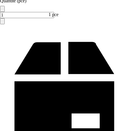
Quantité (pce)
1 pce