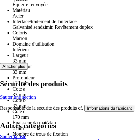
Équerre renvoyée
Matériau
Acier
Interface/traitement de l'interface
Galvanisé sendzimir, Revêtement duplex
Coloris
Marron
Domaine d'utilisation
Intérieur
Largeur
33 mm
Longueur
Afficher plus
33 mm
Profondeur
Sécurité des produits
170 mm
Cote a
33 mm
Sauter une section
Cote b
33 mm
Responsable de la sécurité des produits cf.
.
Informations du fabricant
Cote c
170 mm
Épaisseur du matériau
Autres catégories
2 mm
Nombre de trous de fixation
Sauter la liste
14