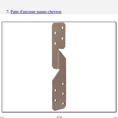
Patte d'ancrage panne-chevron
1
/
2