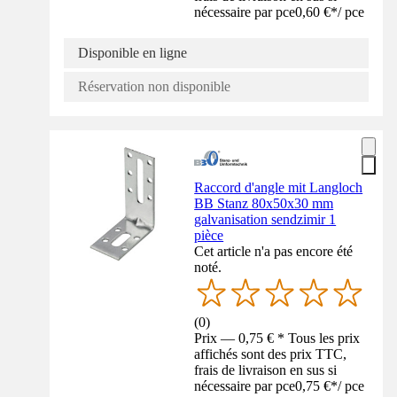
nécessaire par pce
0,60 €
*
/
pce
Disponible en ligne
Réservation non disponible
Raccord d'angle mit Langloch
BB Stanz 80x50x30 mm
galvanisation sendzimir 1
pièce
Cet article n'a pas encore été
noté.
(
0
)
Prix — 0,75 € * Tous les prix
affichés sont des prix TTC,
frais de livraison en sus si
nécessaire par pce
0,75 €
*
/
pce