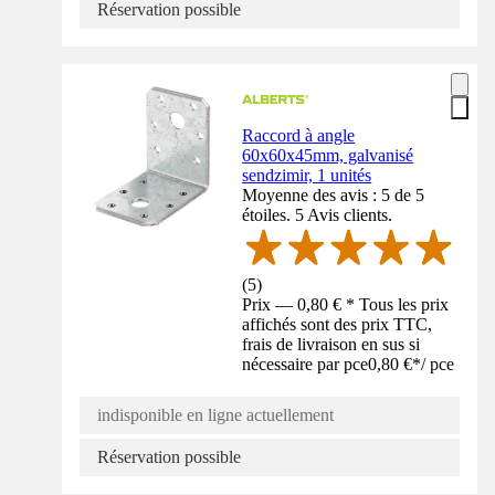
Réservation possible
Raccord à angle
60x60x45mm, galvanisé
sendzimir, 1 unités
Moyenne des avis : 5 de 5
étoiles. 5 Avis clients.
(
5
)
Prix — 0,80 € * Tous les prix
affichés sont des prix TTC,
frais de livraison en sus si
nécessaire par pce
0,80 €
*
/
pce
indisponible en ligne actuellement
Réservation possible