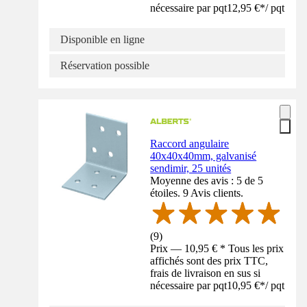
nécessaire par pqt
12,95 €
*
/
pqt
Disponible en ligne
Réservation possible
Raccord angulaire
40x40x40mm, galvanisé
sendimir, 25 unités
Moyenne des avis : 5 de 5
étoiles. 9 Avis clients.
(
9
)
Prix — 10,95 € * Tous les prix
affichés sont des prix TTC,
frais de livraison en sus si
nécessaire par pqt
10,95 €
*
/
pqt