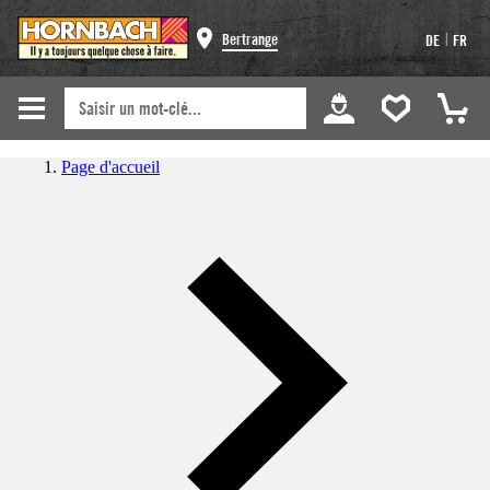
|
Bertrange
DE
FR
Page d'accueil