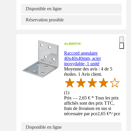
Disponible en ligne
Réservation possible
Raccord angulaire
40x40x40mm, acier
inoxydable, 1 unité
Moyenne des avis : 4 de 5
étoiles. 1 Avis client.
(
1
)
Prix — 2,65 € * Tous les prix
affichés sont des prix TTC,
frais de livraison en sus si
nécessaire par pce
2,65 €
*
/
pce
Disponible en ligne