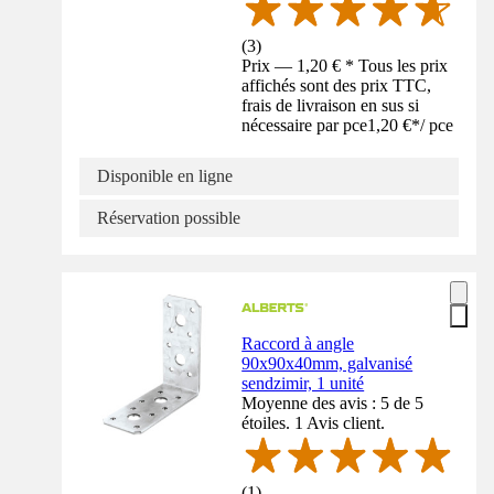
(
3
)
Prix — 1,20 € * Tous les prix
affichés sont des prix TTC,
frais de livraison en sus si
nécessaire par pce
1,20 €
*
/
pce
Disponible en ligne
Réservation possible
Raccord à angle
90x90x40mm, galvanisé
sendzimir, 1 unité
Moyenne des avis : 5 de 5
étoiles. 1 Avis client.
(
1
)