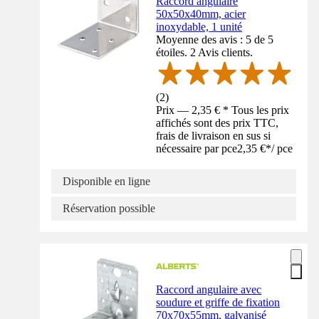
Raccord angulaire
50x50x40mm, acier
inoxydable, 1 unité
Moyenne des avis : 5 de 5
étoiles. 2 Avis clients.
(
2
)
Prix — 2,35 € * Tous les prix
affichés sont des prix TTC,
frais de livraison en sus si
nécessaire par pce
2,35 €
*
/
pce
Disponible en ligne
Réservation possible
Raccord angulaire avec
soudure et griffe de fixation
70x70x55mm, galvanisé