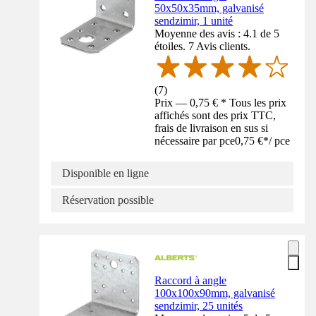
50x50x35mm, galvanisé
sendzimir, 1 unité
Moyenne des avis : 4.1 de 5
étoiles. 7 Avis clients.
(
7
)
Prix — 0,75 € * Tous les prix
affichés sont des prix TTC,
frais de livraison en sus si
nécessaire par pce
0,75 €
*
/
pce
Disponible en ligne
Réservation possible
Raccord à angle
100x100x90mm, galvanisé
sendzimir, 25 unités