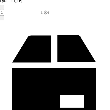
Quantité (pce)
1 pce