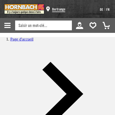
|
Bertrange
DE
FR
Page d'accueil