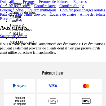
Quincaillerie
Ferrures
Ferrures de bâtiment
Équerres
Nombre de trous
Cornière pour solive
Cornière large
Cornière d'angle
5
Équerre à béton
Équerre multi-trous
Cornière pour charges lourdes
Diamètre du trou
Patte d'ancrage panne-chevron
Équerre de chaise
Angle de réglage
5,5 mm
Raccord d'angle
Contenu
1 Pièce(s)
Avis clients
Poids par pièce
0,104 kg
Sauter une section
EAN
4004338300272
Nous n'avons pas vérifié l'authenticité des évaluations. Les évaluations
peuvent également provenir de clients dont il n'est pas prouvé qu'ils
aient utilisé ou acheté la marchandise.
Paiement par