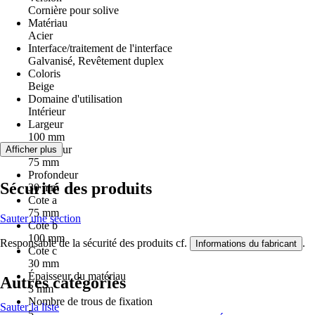
Cornière pour solive
Matériau
Acier
Interface/traitement de l'interface
Galvanisé, Revêtement duplex
Coloris
Beige
Domaine d'utilisation
Intérieur
Largeur
100 mm
Longueur
Afficher plus
75 mm
Profondeur
Sécurité des produits
30 mm
Cote a
75 mm
Sauter une section
Cote b
100 mm
Responsable de la sécurité des produits cf.
.
Informations du fabricant
Cote c
30 mm
Épaisseur du matériau
Autres catégories
3 mm
Nombre de trous de fixation
Sauter la liste
5