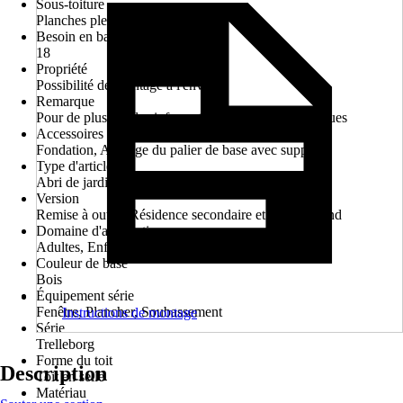
Sous-toiture
Planches pleines
Besoin en bardeaux en m²
18
Propriété
Possibilité de montage à l'envers
Remarque
Pour de plus amples informations, cf. fiches techniques
Accessoires requis
Fondation, Ancrage du palier de base avec support
Type d'article
Abri de jardin
Version
Remise à outils, Résidence secondaire et de week-end
Domaine d'application
Adultes, Enfants
Couleur de base
Bois
Équipement série
Fenêtre, Plancher, Soubassement
Instructions de montage
Série
Trelleborg
Forme du toit
Description
Toit en selle
Matériau