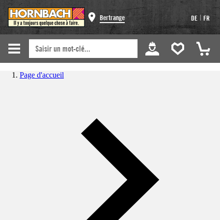
|
Bertrange
DE
FR
Page d'accueil