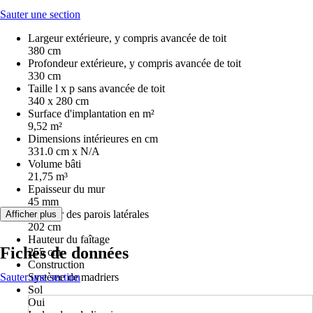
Sauter une section
Largeur extérieure, y compris avancée de toit
380 cm
Profondeur extérieure, y compris avancée de toit
330 cm
Taille l x p sans avancée de toit
340 x 280 cm
Surface d'implantation en m²
9,52 m²
Dimensions intérieures en cm
331.0 cm x N/A
Volume bâti
21,75 m³
Epaisseur du mur
45 mm
Hauteur des parois latérales
Afficher plus
202 cm
Hauteur du faîtage
Fiches de données
255 cm
Construction
Sauter une section
Système de madriers
Sol
Oui