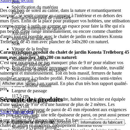
Sauter une section
Bois
Spécification du matériau
Des couchers de soleil au calme, dans la nature et romantiquement
Épicéa
sauvage - se sentir comme au camping à l'intérieur et en dehors des
Interface/traitement de l'interface
murs fixes. Enfin de la place pour pratiquer vos hobbies, une utilisation
-
comme remise à outils ou comme un espace pour faire la fête qui n'a
Type de traitement de surface
pas besoin d'être rangé immédiatement, ou encore comme chambre
Aucun(e)
d'amis: tout est possible avec le chalet de jardin en madriers Konsta
Imprégné en autoclave
Trelleborg de 45 mm avec plancher de 340x280 cm naturel.
Non
Vitrage de la fenêtre
Caractéristiques produit du chalet de jardin Konsta Trelleborg 45
Verre véritable
mm avec plancher 340x280 cm naturel:
Nombre de fenêtres
C'est une occasion à ne pas manquer: plus de 9 m² pour réaliser vos
1 fenêtre individuelle
rêves. Bois d'épicéa solide provenant d'une culture durable, travaillé
Nombre de fenêtres ouvrables
sainement et minutieusement. Toit en bois massif, ferrures de haute
1
qualité et serrure à cylindre profilé. Portes à croisillons semi-vitrées
Type de porte
ainsi qu'une fenêtre à un vantail. En plus d'un très bon rapport qualité-
Afficher plus
Porte à double battant
prix.
Largeur de passage
117,5 cm
Sécurité des produits
La base pour faire la fête, se détendre, habiter ou bricoler est équipée
Hauteur de passage
d'une surface de 9 m² et d'une hauteur de plus de 2 mètres. Les
186,5 cm
madriers d'une épaisseur de paroi de 45 mm répondent aux exigences
Vitrage de la porte
Sauter une section
les plus élevées. Avec une telle épaisseur de paroi, on peut aussi penser
Verre véritable
à une isolation de l'espace intérieur. En fonction de l'utilisation du
Responsable de la sécurité des produits cf.
.
Équipement de sécurité
Informations du fabricant
chalet de jardin en madriers, l'équipement intérieur et/ou
Serrure à cylindre profilé