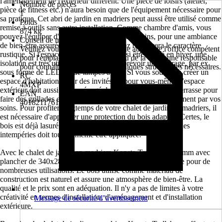
l'aménagement de l'extérieur diffèrent. Une pièce de loisirs (atelier,
Nombre de pièces
pièce de fitness etc.) n'aura besoin que de l'équipement nécessaire pour
1
sa pratique. Cet abri de jardin en madriers peut aussi être utilisé comme
Poids
remise à outils sans autre installation. Comme chambre d'amis, vous
874 kg
pouvez l'équiper d'un lit en bois fait par vos soins, pour une ambiance
Conseil de montage
de bien-être assurée. Un chauffage au gaz renforcera le caractère
Veuillez vous informer au préalable auprès de l'office compétent
rustique. Si l'espace d'habitation doit aussi être utilisé en hiver, une
pour l'emplacement de montage ou de la commune responsable
isolation est très utile. Il faut également prévoir un éclairage, par ex.
pour connaître les exigences techniques structurelles nécessaires.
sous forme de LED ou de lampes à gaz. Si vous souhaitez créer un
RC
espace d'habitation, pour des invités ou pour vous-même, l'espace
4MXP
extérieur doit aussi être aménagé de façon attractive: une terrasse pour
EAN
faire des grillades et se détendre peut être fabriquée rapidement par vos
4018211761500
soins. Pour profiter longtemps de votre chalet de jardin en madriers, il
est nécessaire d'appliquer une protection du bois adaptée. Certes, le
bois est déjà lasuré mais une peinture de protection contre les
intempéries doit tout de même être appliquée.
Avec le chalet de jardin en madriers Konsta Trelleborg 45 mm avec
plancher de 340x280 cm naturel, vous avez la base parfaite pour de
nombreuses utilisations. Le bois utilisé comme matériau de
construction est naturel et assure une atmosphère de bien-être. La
qualité et le prix sont en adéquation. Il n'y a pas de limites à votre
créativité en termes d'installation, d'aménagement et d'installation
Message de sécurité/d''avertissement
extérieure.