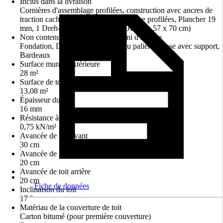
Inclus dans la livraison
Cornières d'assemblage profilées, construction avec ancres de
traction cachées, cornières d'assemblage profilées, Plancher 19
mm, 1 Dreh-Kipp-Einzelfenster (Öffnung 57 x 70 cm)
Non contenu dans le matériel fourni d'origine
Fondation, Décoration, Ancrage du palier de base avec support,
Bardeaux
Surface murale extérieure
28 m²
Surface de toit
13,08 m²
Épaisseur du toit
16 mm
Résistance à la charge de la neige
0,75 kN/m²
Avancée de toit avant
30 cm
Avancée de toit latérale
20 cm
Avancée de toit arrière
20 cm
Fiche de données
Inclinaison du toit
17 °
Matériau de la couverture de toit
Carton bitumé (pour première couverture)