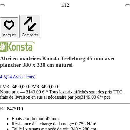
1
/
12
Comparer
Abri en madriers Konsta Trelleborg 45 mm avec
plancher 380 x 330 cm naturel
4.5
(24 Avis clients)
PVR: 3499,00 €
PVR
3499,00 €
Notre prix — 3149,00 € * Tous les prix affichés sont des prix TTC,
frais de livraison en sus si nécessaire par pce
3149,00 €
*
/
pce
Rf.
8475119
Epaisseur du mur
:
45 mm
Résistance à la charge de la neige
:
0,75 kN/m²
Taille l x p sans avancée de toit
:
340 x 280 cm