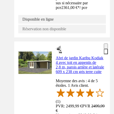
sus si nécessaire par
pce
2361,00 €
*
/
pce
Disponible en ligne
Réservation non disponible
Abri de jardin Karibu Kodiak
4 avec toit en appentis de
2,8 m, parois arrière et latérale
609 x 238 cm gris terre cuite
Moyenne des avis : 4 de 5
étoiles. 1 Avis client.
(
1
)
PVR: 2499,99 €
PVR
2499,99
€