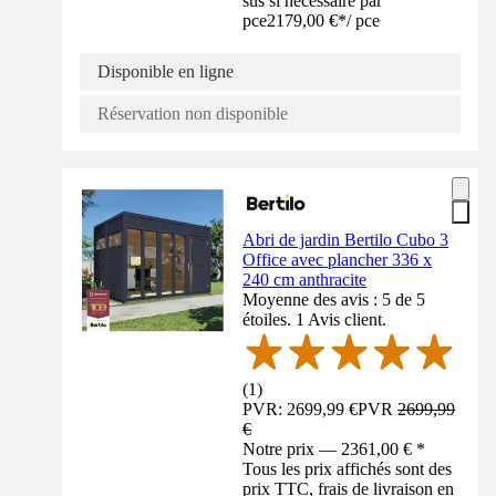
sus si nécessaire par
pce
2179,00 €
*
/
pce
Disponible en ligne
Réservation non disponible
Abri de jardin Bertilo Cubo 3
Office avec plancher 336 x
240 cm anthracite
Moyenne des avis : 5 de 5
étoiles. 1 Avis client.
(
1
)
PVR: 2699,99 €
PVR
2699,99
€
Notre prix — 2361,00 € *
Tous les prix affichés sont des
prix TTC, frais de livraison en