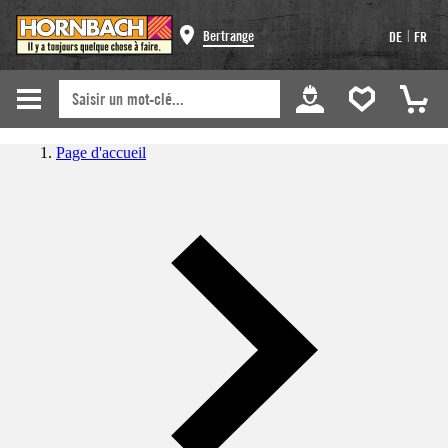
|
Bertrange
DE
FR
Page d'accueil