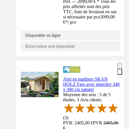
Prix — 2099,00 € * Tous les
prix affichés sont des prix
TTC, frais de livraison en sus
si nécessaire par pce
2099,00
€
*
/
pce
Disponible en ligne
Réservation non disponible
Abri en madriers SKAN
HOLZ Faro avec plancher 340
x 300 cm naturel
Moyenne des avis : 5 de 5
étoiles. 3 Avis clients.
(
3
)
PVR: 2405,00 €
PVR
2405,00
€