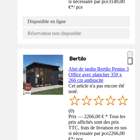
si nécessaire par pce
3149,00
€
*
/
pce
Disponible en ligne
Réservation non disponible
Abri de jardin Bertilo Pentus 3
Office avec plancher 359 x
266 cm anthracite
Cet article n'a pas encore été
noté.
(
0
)
Prix — 2266,00 € * Tous les
prix affichés sont des prix
TTC, frais de livraison en sus
si nécessaire par pce
2266,00
€
*
/
pce