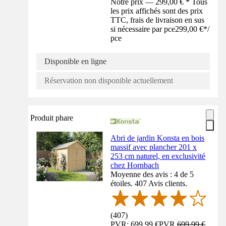
Notre prix — 299,00 € * Tous
les prix affichés sont des prix
TTC, frais de livraison en sus
si nécessaire par pce
299,00 €
*
/
pce
Disponible en ligne
Réservation non disponible actuellement
Produit phare
Abri de jardin Konsta en bois
massif avec plancher 201 x
253 cm naturel, en exclusivité
chez Hornbach
Moyenne des avis : 4 de 5
étoiles. 407 Avis clients.
(
407
)
PVR: 699,99 €
PVR
699,99 €