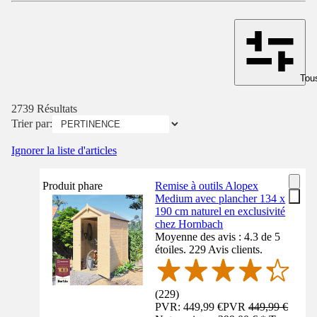
Tous
2739 Résultats
Trier par:
Ignorer la liste d'articles
Produit phare
Remise à outils Alopex
Medium avec plancher 134 x
190 cm naturel en exclusivité
chez Hornbach
Moyenne des avis : 4.3 de 5
étoiles. 229 Avis clients.
(
229
)
PVR: 449,99 €
PVR
449,99 €