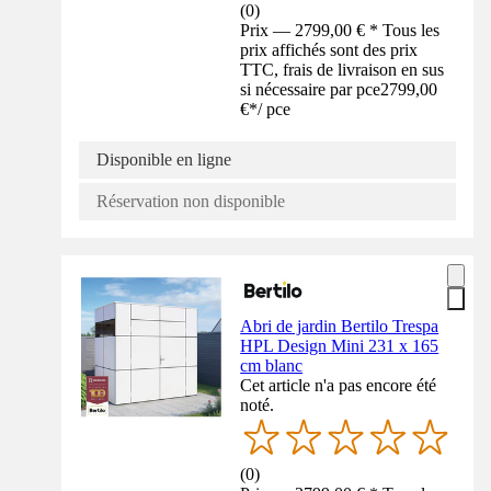
(
0
)
Prix — 2799,00 € * Tous les
prix affichés sont des prix
TTC, frais de livraison en sus
si nécessaire par pce
2799,00
€
*
/
pce
Disponible en ligne
Réservation non disponible
Abri de jardin Bertilo Trespa
HPL Design Mini 231 x 165
cm blanc
Cet article n'a pas encore été
noté.
(
0
)