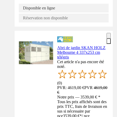
Disponible en ligne
Réservation non disponible
Abri de jardin SKAN HOLZ
Melbourne 4 337x253 cm
télégris
Cet article n'a pas encore été
noté.
(
0
)
PVR: 4619,00 €
PVR
4619,00
€
Notre prix — 3539,00 € *
Tous les prix affichés sont des
prix TTC, frais de livraison en
sus si nécessaire par
pce
3539,00 €
*
/
pce