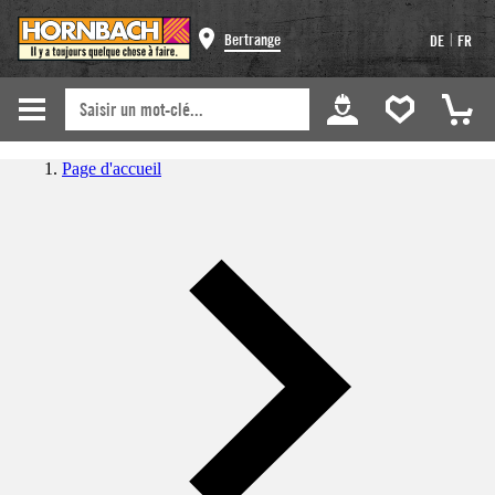
|
Bertrange
DE
FR
Page d'accueil