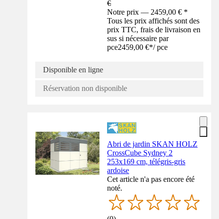
€
Notre prix — 2459,00 € *
Tous les prix affichés sont des
prix TTC, frais de livraison en
sus si nécessaire par
pce
2459,00 €
*
/
pce
Disponible en ligne
Réservation non disponible
Abri de jardin SKAN HOLZ
CrossCube Sydney 2
253x169 cm, télégris-gris
ardoise
Cet article n'a pas encore été
noté.
(
0
)