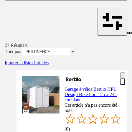
Tous
27 Résultats
Trier par:
Ignorer la liste d'articles
Garage à vélos Bertilo HPL
Design Bike Port 155 x 235
cm blanc
Cet article n'a pas encore été
noté.
(
0
)