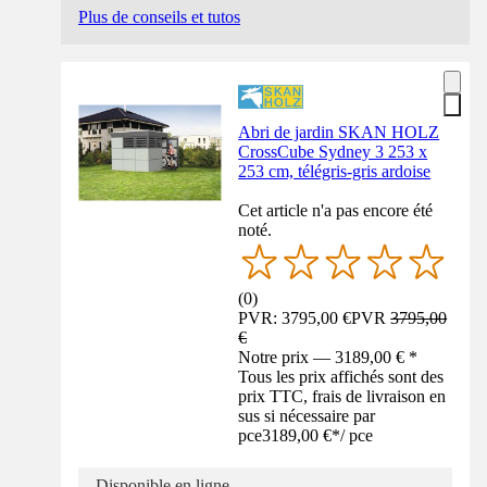
Plus de conseils et tutos
Abri de jardin SKAN HOLZ
CrossCube Sydney 3 253 x
253 cm, télégris-gris ardoise
Cet article n'a pas encore été
noté.
(
0
)
PVR: 3795,00 €
PVR
3795,00
€
Notre prix — 3189,00 € *
Tous les prix affichés sont des
prix TTC, frais de livraison en
sus si nécessaire par
pce
3189,00 €
*
/
pce
Disponible en ligne