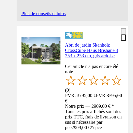
Plus de conseils et tutos
Abri de jardin Skanholz
CrossCube Haus Brisbane 3
253 x 253 cm, gris ardoise
Cet article n'a pas encore été
noté.
(
0
)
PVR: 3795,00 €
PVR
3795,00
€
Notre prix — 2909,00 € *
Tous les prix affichés sont des
prix TTC, frais de livraison en
sus si nécessaire par
pce
2909,00 €
*
/
pce