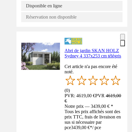
Disponible en ligne
Réservation non disponible
Abri de jardin SKAN HOLZ
Sydney 4 337x253 cm télégris
Cet article n'a pas encore été
noté.
(
0
)
PVR: 4619,00 €
PVR
4619,00
€
Notre prix — 3439,00 € *
Tous les prix affichés sont des
prix TTC, frais de livraison en
sus si nécessaire par
pce
3439,00 €
*
/
pce