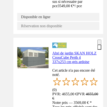
sus si nécessaire par
pce
3549,00 €
*
/
pce
Disponible en ligne
Réservation non disponible
Abri de jardin SKAN HOLZ
CrossCube Perth 4
337x253 cm gris ardoise
Cet article n'a pas encore été
noté.
(
0
)
PVR: 4655,00 €
PVR
4655,00
€
Notre prix — 3569,00 € *
Tous les prix affichés sont des