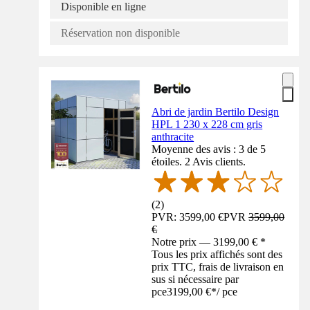
Disponible en ligne
Réservation non disponible
Abri de jardin Bertilo Design
HPL 1 230 x 228 cm gris
anthracite
Moyenne des avis : 3 de 5
étoiles. 2 Avis clients.
(
2
)
PVR: 3599,00 €
PVR
3599,00
€
Notre prix — 3199,00 € *
Tous les prix affichés sont des
prix TTC, frais de livraison en
sus si nécessaire par
pce
3199,00 €
*
/
pce