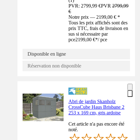
(
1
)
PVR: 2799,99 €
PVR
2799,99
€
Notre prix — 2199,00 € *
Tous les prix affichés sont des
prix TTC, frais de livraison en
sus si nécessaire par
pce
2199,00 €
*
/
pce
Disponible en ligne
Réservation non disponible
Abri de jardin Skanholz
CrossCube Haus Brisbane 2
253 x 169 cm, gris ardoise
Cet article n'a pas encore été
noté.