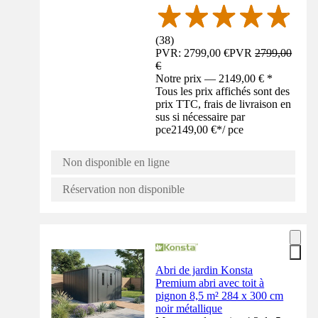
(
38
)
PVR: 2799,00 €
PVR
2799,00
€
Notre prix — 2149,00 € *
Tous les prix affichés sont des
prix TTC, frais de livraison en
sus si nécessaire par
pce
2149,00 €
*
/
pce
Non disponible en ligne
Réservation non disponible
Abri de jardin Konsta
Premium abri avec toit à
pignon 8,5 m² 284 x 300 cm
noir métallique