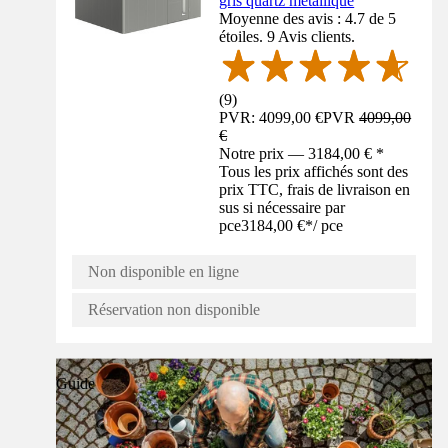
gris quartz métallique
Moyenne des avis : 4.7 de 5
étoiles. 9 Avis clients.
(
9
)
PVR: 4099,00 €
PVR
4099,00
€
Notre prix — 3184,00 € *
Tous les prix affichés sont des
prix TTC, frais de livraison en
sus si nécessaire par
pce
3184,00 €
*
/
pce
Non disponible en ligne
Réservation non disponible
Guide