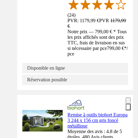
(
24
)
PVR: 1179,99 €
PVR
1179,99
€
Notre prix — 799,00 € * Tous
les prix affichés sont des prix
TTC, frais de livraison en sus
si nécessaire par pce
799,00 €
*
/
pce
Disponible en ligne
Réservation possible
Remise à outils biohort Europa
3 244 x 156 cm gris foncé
métallique
Moyenne des avis : 4.8 de 5
étoiles. 480 Avis clients.