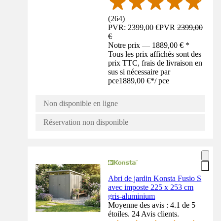
(
264
)
PVR: 2399,00 €
PVR
2399,00
€
Notre prix — 1889,00 € *
Tous les prix affichés sont des
prix TTC, frais de livraison en
sus si nécessaire par
pce
1889,00 €
*
/
pce
Non disponible en ligne
Réservation non disponible
Abri de jardin Konsta Fusio S
avec imposte 225 x 253 cm
gris-aluminium
Moyenne des avis : 4.1 de 5
étoiles. 24 Avis clients.