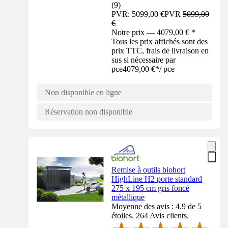
(
9
)
PVR: 5099,00 €
PVR
5099,00
€
Notre prix — 4079,00 € *
Tous les prix affichés sont des
prix TTC, frais de livraison en
sus si nécessaire par
pce
4079,00 €
*
/
pce
Non disponible en ligne
Réservation non disponible
Remise à outils biohort
HighLine H2 porte standard
275 x 195 cm gris foncé
métallique
Moyenne des avis : 4.9 de 5
étoiles. 264 Avis clients.