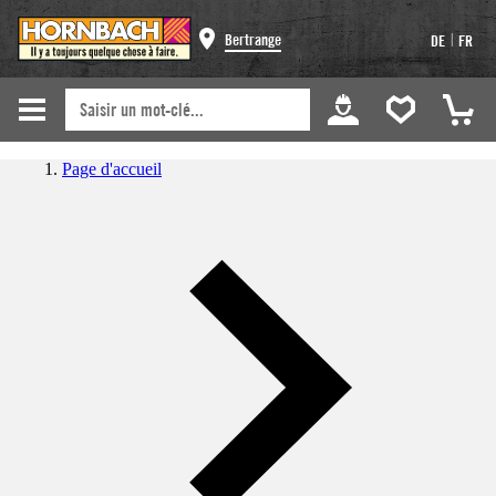
|
Bertrange
DE
FR
Page d'accueil