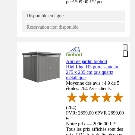
pce
1599,00 €
*
/
pce
Disponible en ligne
Réservation non disponible
Abri de jardin biohort
HighLine H3 porte standard
275 x 235 cm gris quartz
métallique
Moyenne des avis : 4.9 de 5
étoiles. 264 Avis clients.
(
264
)
PVR: 2699,00 €
PVR
2699,00
€
Notre prix — 2096,00 € *
Tous les prix affichés sont des
prix TTC, frais de livraison en