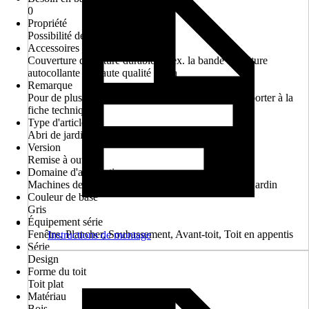
0
Propriété
Possibilité de montage à l'envers
Accessoires requis
Couverture de toiture durable, p. ex. la bande de toiture
autocollante de haute qualité weka
Remarque
Pour de plus amples informations, merci de vous reporter à la
fiche technique.
Type d'article
Abri de jardin
Version
Remise à outils
Domaine d'application
Machines de jardinage, Meubles de jardin, Outil de jardin
Couleur de base
Gris
Équipement série
Fenêtre, Plancher, Soubassement, Avant-toit, Toit en appentis
Instructions de montage
Série
Design
Forme du toit
Toit plat
Matériau
Bois