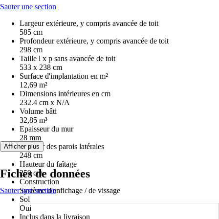
Sauter une section
Largeur extérieure, y compris avancée de toit
585 cm
Profondeur extérieure, y compris avancée de toit
298 cm
Taille l x p sans avancée de toit
533 x 238 cm
Surface d'implantation en m²
12,69 m²
Dimensions intérieures en cm
232.4 cm x N/A
Volume bâti
32,85 m³
Epaisseur du mur
28 mm
Hauteur des parois latérales
Afficher plus
248 cm
Hauteur du faîtage
Fiches de données
259 cm
Construction
Sauter une section
Système d'enfichage / de vissage
Sol
Oui
Inclus dans la livraison