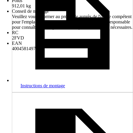
Poids
912,01 kg
Conseil de montage
Veuillez vous informer au préalable auprès de l'office compétent
pour l'emplacement de montage ou de la commune responsable
pour connaître les exigences techniques structurelles nécessaires.
RC
2FVD
EAN
4004581497514
Instructions de montage