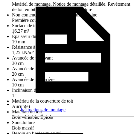
Matériel de montage, Notice de montage détaillée, Revêtement
de toit en bitume pour première couverture
Non contenu dans le matériel fourni d'origine
Première couverture du toit
Surface de toit
16,27 m²
Épaisseur du toit
19 mm
Résistance à la charge de la neige
1,25 kN/m²
Avancée de toit avant
30 cm
Avancée de toit latérale
20 cm
Avancée de toit arrière
10 cm
Inclinaison du toit
1 °
Matériau de la couverture de toit
Aucun(e)
Instructions de montage
Matériau du toit
Bois véritable, Épicéa
Sous-toiture
Bois massif
Besoin en bardeaux en m²