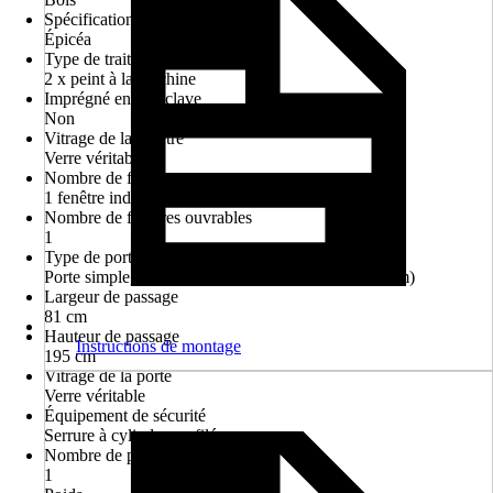
Spécification du matériau
Épicéa
Type de traitement de surface
2 x peint à la machine
Imprégné en autoclave
Non
Vitrage de la fenêtre
Verre véritable
Nombre de fenêtres
1 fenêtre individuelle
Nombre de fenêtres ouvrables
1
Type de porte
Porte simple, Haute porte d'accès (à partir de 190 cm)
Largeur de passage
81 cm
Hauteur de passage
Instructions de montage
195 cm
Vitrage de la porte
Verre véritable
Équipement de sécurité
Serrure à cylindre profilé
Nombre de pièces
1