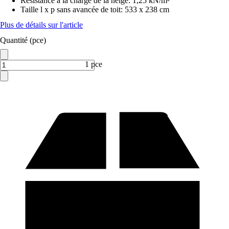
Résistance à la charge de la neige
:
1,25 kN/m²
Taille l x p sans avancée de toit
:
533 x 238 cm
Plus de détails sur l'article
Quantité (pce)
1 pce